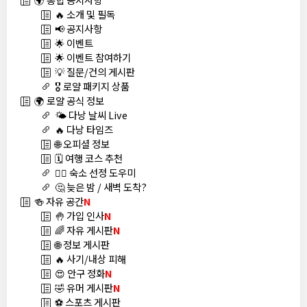
🔥 소개 및 필독
📢 공지사항
🌟 이벤트
🌟 이벤트 참여하기
💡 질문/건의 게시판
🎖️ 로얄 패키지 상품
🌍 로얄 공식 정보
🌤️ 다낭 날씨 Live
🔥 다낭 타임즈
🌐 오피셜 정보
🗓️ 여행 코스 추천
🏊‍♀️ 숙소 선정 도우미
🤔 늦은 밤 / 새벽 도착?
🍻 자유 공간
N
🤚 가입 인사
N
🌈 자유 게시판
N
🌐 정보 게시판
🔥 사기/내상 피해
😍 안구 정화
N
🤣 유머 게시판
N
⚽ 스포츠 게시판