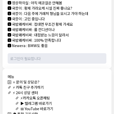
정상하의실
:
아직 에코걸은 안해봄
1
국깡이
:
황제 가라오케 시설 진짜 좋나요?
1
국깡이
:
다음 주에 거래처 형님들 모시고 가야 하는데
1
국깡이
:
고민 중입니다
1
국밥왜케비싸
:
접대면 무조건 황제 가세요
1
국밥왜케비싸
:
룸 컨디션이나
1
국밥왜케비싸
:
대접받는 느낌이 달라서
1
국밥왜케비싸
:
100% 만족합니다
1
Newera
:
BMW도 좋음
1
메뉴
⭐ 문의 및 상담은?
⚡ 카톡 친구 추가하기
⚡ 24시 상담 센터
⚡카카오톡 오픈채팅
▶️ 텔레그램 바로가기
📅 YouTube 바로가기
🌍 통합 공지사항