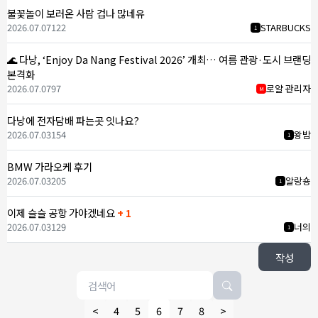
불꽃놀이 보러온 사람 겁나 많네유
2026.07.07
122
STARBUCKS
1
🌊 다낭, ‘Enjoy Da Nang Festival 2026’ 개최… 여름 관광·도시 브랜딩
본격화
2026.07.07
97
로얄 관리자
M
다낭에 전자담배 파는곳 잇나요?
2026.07.03
154
왕밤
1
BMW 가라오케 후기
2026.07.03
205
알랑숑
1
이제 슬슬 공항 가야겠네요
+ 1
2026.07.03
129
너의
1
작성
<
4
5
6
7
8
>