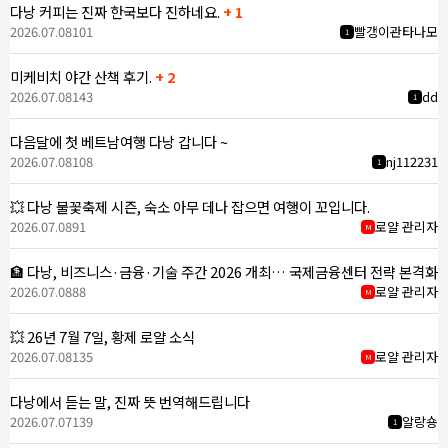
다낭 커피는 진짜 한국보다 진하네요.
+ 1
2026.07.08
101
빨갱이관타나모
1
미케비치 야간 산책 후기.
+ 2
2026.07.08
143
dd
1
다음달에 첫 베트남여행 다낭 갑니다 ~
2026.07.08
108
nj112231
1
💥 다낭 불꽃축제 시즌, 숙소 아무 데나 잡으면 여행이 꼬입니다.
2026.07.08
91
로얄 관리자
M
🏦 다낭, 비즈니스·금융·기술 주간 2026 개최… 국제금융센터 전략 본격화
2026.07.08
88
로얄 관리자
M
💥 26년 7월 7일, 황제 로얄 소식
2026.07.08
135
로얄 관리자
M
다낭에서 듣는 말, 진짜 뜻 번역해드립니다
2026.07.07
139
알랑숑
1