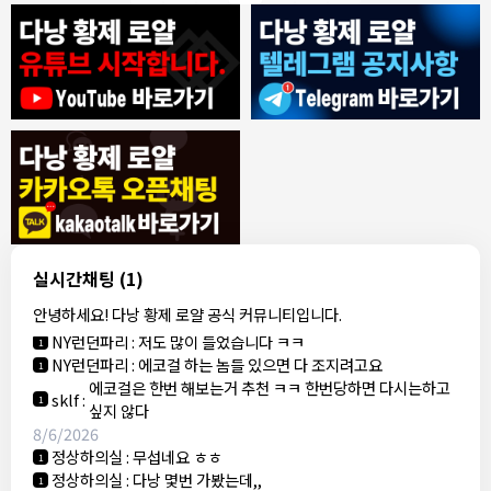
8/4/2026
모기한테물림
:
여기도 문의해보면 바로 알려줌
1
모기한테물림
:
정찰가보다 쌀수 없음
1
결혼안해
:
ㄹㅇ 팩트 ㅋㅋㅋㅋ
1
결혼안해
:
ㄹㅇ 팩트 ㅋㅋㅋㅋ
1
8/5/2026
실시간채팅
(1)
NY런던파리
:
다낭 에코걸 여기서 예약 가능한가요?
1
안녕하세요! 다낭 황제 로얄 공식 커뮤니티입니다.
3군
:
에코걸 좀 조심 하는게 좋음
1
NY런던파리
:
저도 많이 들었습니다 ㅋㅋ
1
NY런던파리
:
에코걸 하는 놈들 있으면 다 조지려고요
1
에코걸은 한번 해보는거 추천 ㅋㅋ 한번당하면 다시는하고
sklf
:
1
싶지 않다
8/6/2026
정상하의실
:
무섭네요 ㅎㅎ
1
정상하의실
:
다낭 몇번 가봤는데,,
1