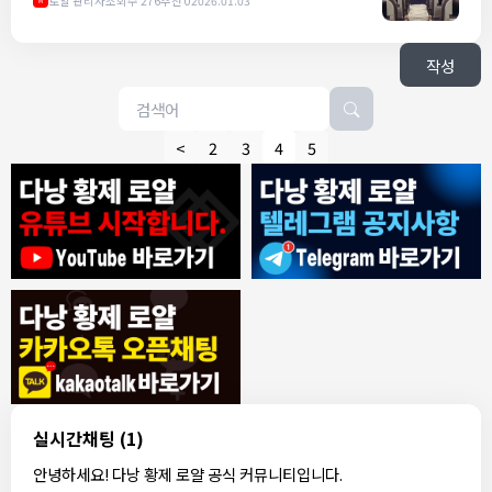
로얄 관리자
조회수 276
추천 0
2026.01.03
M
작성
<
2
3
4
5
8/4/2026
모기한테물림
:
여기도 문의해보면 바로 알려줌
1
모기한테물림
:
정찰가보다 쌀수 없음
1
결혼안해
:
ㄹㅇ 팩트 ㅋㅋㅋㅋ
1
결혼안해
:
ㄹㅇ 팩트 ㅋㅋㅋㅋ
1
8/5/2026
실시간채팅
(1)
NY런던파리
:
다낭 에코걸 여기서 예약 가능한가요?
1
안녕하세요! 다낭 황제 로얄 공식 커뮤니티입니다.
3군
:
에코걸 좀 조심 하는게 좋음
1