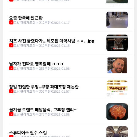
요즘 한국패션 근황
로얄 관리자
조회수 212
추천 0
2026.01.17
M
치즈 사진 올렸다가...체포된 마약사범 ㄹㅇ...jpg
로얄 관리자
조회수 210
추천 0
2026.01.15
M
남자가 진짜로 행복할때 ㅋㅋㅋ
로얄 관리자
조회수 289
추천 0
2026.01.08
M
정말 친절한 쿠팡..쿠팡 과대포장 재논란
로얄 관리자
조회수 303
추천 0
2026.01.07
M
올겨울 트렌드 배달음식, 고추장 젤리~
로얄 관리자
조회수 273
추천 0
2026.01.06
M
스튜디어스 필수 스킬