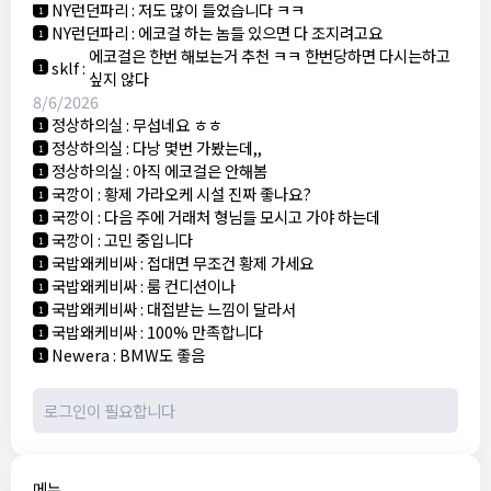
NY런던파리
:
저도 많이 들었습니다 ㅋㅋ
1
NY런던파리
:
에코걸 하는 놈들 있으면 다 조지려고요
1
에코걸은 한번 해보는거 추천 ㅋㅋ 한번당하면 다시는하고
sklf
:
1
싶지 않다
8/6/2026
정상하의실
:
무섭네요 ㅎㅎ
1
정상하의실
:
다낭 몇번 가봤는데,,
1
정상하의실
:
아직 에코걸은 안해봄
1
국깡이
:
황제 가라오케 시설 진짜 좋나요?
1
국깡이
:
다음 주에 거래처 형님들 모시고 가야 하는데
1
국깡이
:
고민 중입니다
1
국밥왜케비싸
:
접대면 무조건 황제 가세요
1
국밥왜케비싸
:
룸 컨디션이나
1
국밥왜케비싸
:
대접받는 느낌이 달라서
1
국밥왜케비싸
:
100% 만족합니다
1
Newera
:
BMW도 좋음
1
메뉴