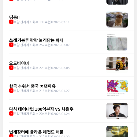
띵동!!
로얄 관리자
조회수 190
추천 0
2026.02.11
M
쓰레기봉투 꽉꽉 눌러담는 아내
로얄 관리자
조회수 257
추천 0
2026.02.07
M
오도바이녀
로얄 관리자
조회수 229
추천 0
2026.02.05
M
한국 추워서 중국 ㅈ댄이유
로얄 관리자
조회수 213
추천 0
2026.01.27
M
다시 태어나면 100억부자 VS 차은우
로얄 관리자
조회수 204
추천 0
2026.01.24
M
번개장터에 올라온 레전드 매물
로얄 관리자
조회수 210
추천 0
2026.01.22
M