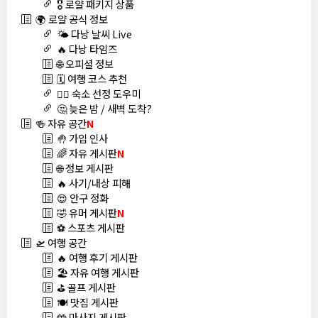
🎖️ 로얄 패키지 상품
🌍 로얄 공식 정보
🌤️ 다낭 날씨 Live
🔥 다낭 타임즈
🌐 오피셜 정보
🗓️ 여행 코스 추천
🏊‍♀️ 숙소 선정 도우미
🤔 늦은 밤 / 새벽 도착?
🍻 자유 공간
N
🤚 가입 인사
🌈 자유 게시판
N
🌐 정보 게시판
🔥 사기/내상 피해
😍 안구 정화
🤣 유머 게시판
N
⚽ 스포츠 게시판
🛫 여행 공간
🔥 여행 후기 게시판
🏖️ 자유 여행 게시판
⛳ 골프 게시판
🍽️ 맛집 게시판
🤲 마사지 게시판