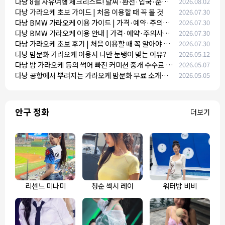
다낭 8월 자유여행 체크리스트! 날씨·환전·입국·준비
2026.08.02
물 총정리
다낭 가라오케 초보 가이드 | 처음 이용할 때 꼭 볼 것
2026.07.30
다낭 BMW 가라오케 이용 가이드 | 가격·예약·주의사
2026.07.30
항
다낭 BMW 가라오케 이용 안내 | 가격·예약·주의사항
2026.07.30
총정리
다낭 가라오케 초보 후기 | 처음 이용할 때 꼭 알아야 할
2026.07.30
것들
다낭 밤문화 가라오케 이용시 나만 눈탱이 맞는 이유?
2026.05.12
다낭 밤 가라오케 등의 썩어 빠진 커미션 중개 수수료 문
2026.05.07
화를 척결하겠습니다!
다낭 공항에서 뿌려지는 가라오케 밤문화 무료 소개소
2026.05.05
라는 명함 왜 위험한지 꼭 필독!
안구 정화
더보기
리센느 미나미
청순 섹시 레이
워터밤 비비