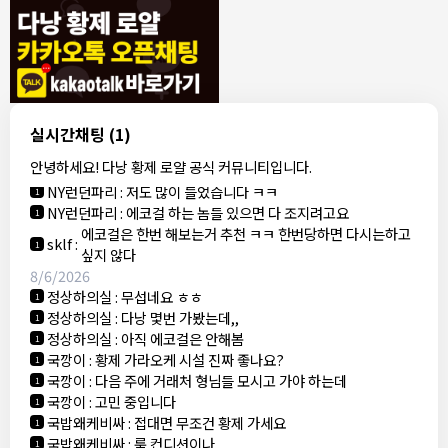
8/4/2026
모기한테물림
:
여기도 문의해보면 바로 알려줌
1
모기한테물림
:
정찰가보다 쌀수 없음
1
결혼안해
:
ㄹㅇ 팩트 ㅋㅋㅋㅋ
1
결혼안해
:
ㄹㅇ 팩트 ㅋㅋㅋㅋ
1
8/5/2026
실시간채팅
(1)
NY런던파리
:
다낭 에코걸 여기서 예약 가능한가요?
1
안녕하세요! 다낭 황제 로얄 공식 커뮤니티입니다.
3군
:
에코걸 좀 조심 하는게 좋음
1
NY런던파리
:
저도 많이 들었습니다 ㅋㅋ
1
NY런던파리
:
에코걸 하는 놈들 있으면 다 조지려고요
1
에코걸은 한번 해보는거 추천 ㅋㅋ 한번당하면 다시는하고
sklf
:
1
싶지 않다
8/6/2026
정상하의실
:
무섭네요 ㅎㅎ
1
정상하의실
:
다낭 몇번 가봤는데,,
1
정상하의실
:
아직 에코걸은 안해봄
1
국깡이
:
황제 가라오케 시설 진짜 좋나요?
1
국깡이
:
다음 주에 거래처 형님들 모시고 가야 하는데
1
국깡이
:
고민 중입니다
1
국밥왜케비싸
:
접대면 무조건 황제 가세요
1
국밥왜케비싸
:
룸 컨디션이나
1