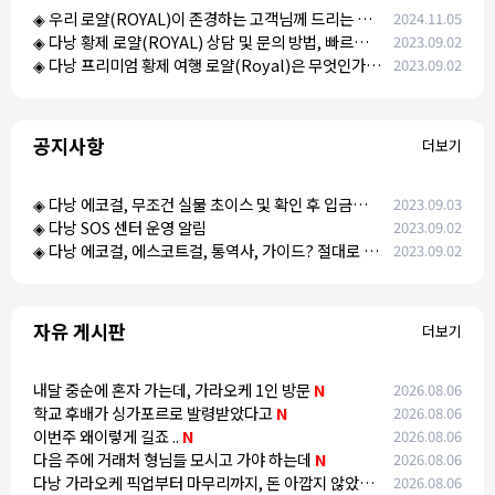
◈ 우리 로얄(ROYAL)이 존경하는 고객님께 드리는 말
2024.11.05
씀.
◈ 다낭 황제 로얄(ROYAL) 상담 및 문의 방법, 빠르게
2023.09.02
견적을 받으려면?
◈ 다낭 프리미엄 황제 여행 로얄(Royal)은 무엇인가
2023.09.02
요?
공지사항
더보기
◈ 다낭 에코걸, 무조건 실물 초이스 및 확인 후 입금을
2023.09.03
진행하세요! [사기 및 허위 과장 광고 저격!]
◈ 다낭 SOS 센터 운영 알림
2023.09.02
◈ 다낭 에코걸, 에스코트걸, 통역사, 가이드? 절대로 실
2023.09.02
체 없는 곳에서 이용하면 안됩니다!
자유 게시판
더보기
내달 중순에 혼자 가는데, 가라오케 1인 방문
N
2026.08.06
학교 후배가 싱가포르로 발령받았다고
N
2026.08.06
이번주 왜이렇게 길죠 ..
N
2026.08.06
다음 주에 거래처 형님들 모시고 가야 하는데
N
2026.08.06
다낭 가라오케 픽업부터 마무리까지, 돈 아깝지 않았던
2026.08.06