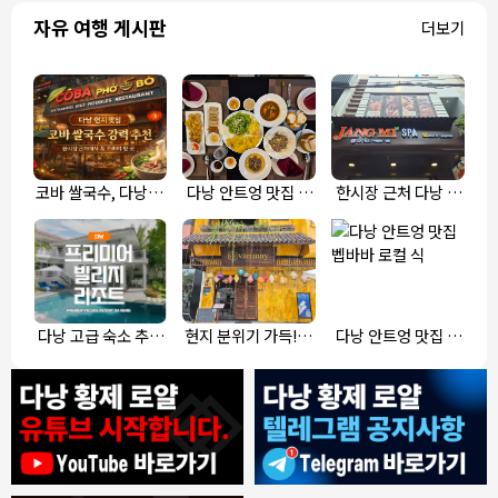
루
자유 여행 게시판
더보기
코바 쌀국수, 다낭 한
다낭 안트엉 맛집 탐
한시장 근처 다낭 마
시장 근처 맛집
방기, 에픽 비스트로
사지, 장미스파
솔직 평가
다낭 고급 숙소 추천
현지 분위기 가득! 다
다낭 안트엉 맛집 벱
프리미어빌리지 독채
낭 미케비치 반마이
바바 로컬 식
풀빌라
에서 즐기는 분짜 한
그릇