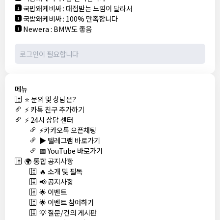
국밥왜케비싸
:
대접받는 느낌이 달라서
1
국밥왜케비싸
:
100% 만족합니다
1
Newera
:
BMW도 좋음
1
메뉴
⭐ 문의 및 상담은?
⚡ 카톡 친구 추가하기
⚡ 24시 상담 센터
⚡카카오톡 오픈채팅
▶️ 텔레그램 바로가기
📅 YouTube 바로가기
🌍 통합 공지사항
🔥 소개 및 필독
📢 공지사항
🌟 이벤트
🌟 이벤트 참여하기
💡 질문/건의 게시판