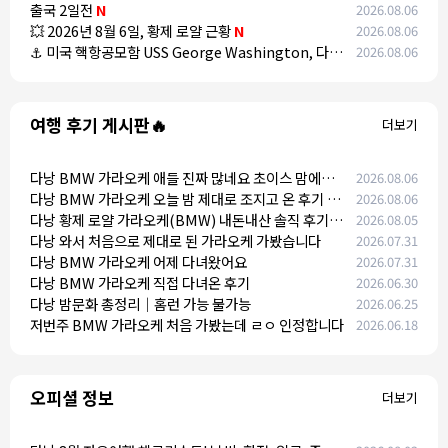
유일한 루트
출국 2일전
N
N
2026.08.06
💥 2026년 8월 6일, 황제 로얄 근황
N
2026.08.06
⚓ 미국 핵항공모함 USS George Washington, 다낭
2026.08.06
입항… 미·베트남 안보 협력 강화 신호
N
여행 후기 게시판🔥
더보기
다낭 BMW 가라오케 애들 진짜 많네요 초이스 맘에들
2026.08.06
려면 수량이 젤 중요한데
다낭 BMW 가라오케 오늘 밤 제대로 조지고 온 후기 (연
2026.08.06
장까지 달림)
다낭 황제 로얄 가라오케(BMW) 내돈내산 솔직 후기:
2026.08.05
마인드 초이스 대성공하고 온 썰
다낭 와서 처음으로 제대로 된 가라오케 가봤습니다
2026.07.31
다낭 BMW 가라오케 어제 다녀왔어요
2026.07.31
다낭 BMW 가라오케 직접 다녀온 후기
2026.06.30
다낭 밤문화 총정리｜홈런 가능 불가능
2026.06.25
저번주 BMW 가라오케 처음 가봤는데 ㄹㅇ 인정합니다
2026.06.18
오피셜 정보
더보기