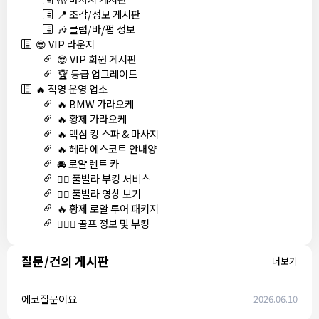
📍 조각/정모 게시판
🎶 클럽/바/펍 정보
😎 VIP 라운지
😎 VIP 회원 게시판
🏆 등급 업그레이드
🔥 직영 운영 업소
🔥 BMW 가라오케
🔥 황제 가라오케
🔥 맥심 킹 스파 & 마사지
🔥 헤라 에스코트 안내양
🚘 로얄 렌트 카
🏊‍♀️ 풀빌라 부킹 서비스
🏊‍♀️ 풀빌라 영상 보기
🔥 황제 로얄 투어 패키지
🏌🏻‍♂️ 골프 정보 및 부킹
질문/건의 게시판
더보기
에코질문이요
2026.06.10