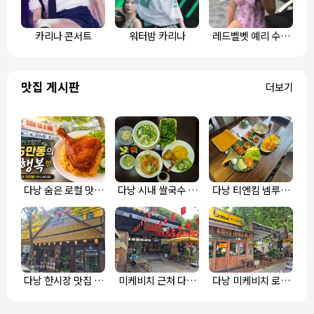
카리나 콘서트
워터밤 카리나
레드벨벳 예리 수영
복 인스타
맛집 게시판
더보기
다낭 숨은 로컬 맛집
다낭 시내 쌀국수 맛
다낭 티엔킴 넴루이
껌가 아하
집 포코 쌀국수 소고
에어컨 식당, 현지인
기 볶음면 강추
도 추천하는 맛집
다낭 한시장 맛집 해
미케비치 근처 다낭
다낭 미케비치 로컬
물 반깐 냐고 비엣
로컬식당 냐안, 스테
식당 무이, 미꽝으로
이크 (보네)
시작하는 다낭의 하