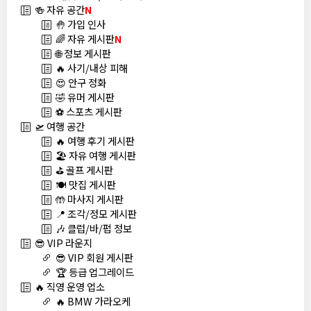
🍻 자유 공간
N
🤚 가입 인사
🌈 자유 게시판
N
🌐 정보 게시판
🔥 사기/내상 피해
😍 안구 정화
🤣 유머 게시판
⚽ 스포츠 게시판
🛫 여행 공간
🔥 여행 후기 게시판
🏖️ 자유 여행 게시판
⛳ 골프 게시판
🍽️ 맛집 게시판
🤲 마사지 게시판
📍 조각/정모 게시판
🎶 클럽/바/펍 정보
😎 VIP 라운지
😎 VIP 회원 게시판
🏆 등급 업그레이드
🔥 직영 운영 업소
🔥 BMW 가라오케