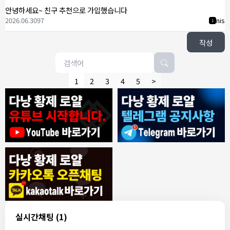
안녕하세요~ 친구 추천으로 가입했습니다
2026.06.30
97
nis
1
작성
1
2
3
4
5
>
8/4/2026
모기한테물림
:
여기도 문의해보면 바로 알려줌
1
모기한테물림
:
정찰가보다 쌀수 없음
1
결혼안해
:
ㄹㅇ 팩트 ㅋㅋㅋㅋ
1
결혼안해
:
ㄹㅇ 팩트 ㅋㅋㅋㅋ
1
8/5/2026
실시간채팅
(1)
NY런던파리
:
다낭 에코걸 여기서 예약 가능한가요?
1