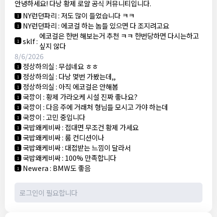
안녕하세요! 다낭 황제 로얄 공식 커뮤니티입니다.
3군
:
에코걸 좀 조심 하는게 좋음
1
NY런던파리
:
저도 많이 들었습니다 ㅋㅋ
1
NY런던파리
:
에코걸 하는 놈들 있으면 다 조지려고요
1
에코걸은 한번 해보는거 추천 ㅋㅋ 한번당하면 다시는하고
sklf
:
1
싶지 않다
8/6/2026
정상하의실
:
무섭네요 ㅎㅎ
1
정상하의실
:
다낭 몇번 가봤는데,,
1
정상하의실
:
아직 에코걸은 안해봄
1
국깡이
:
황제 가라오케 시설 진짜 좋나요?
1
국깡이
:
다음 주에 거래처 형님들 모시고 가야 하는데
1
국깡이
:
고민 중입니다
1
국밥왜케비싸
:
접대면 무조건 황제 가세요
1
국밥왜케비싸
:
룸 컨디션이나
1
국밥왜케비싸
:
대접받는 느낌이 달라서
1
국밥왜케비싸
:
100% 만족합니다
1
Newera
:
BMW도 좋음
1