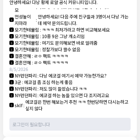
아까 오픈채팅에서 로컬 브로커라는 애가 카톡 왔는데
안녕하세요! 다낭 황제 로얄 공식 커뮤니티입니다.
관타나
:
1
가라오케 최저가로 맞춰준다는데 여기 가...
모
언성높이
안녕하세요! 다음 주에 친구들과 3명이서 다낭 가는
:
1
지마라
데 예약 문의드립니다.
모기한테물림
:
ㅋㅋㅋ 최저가라고 하면 비교해보세요
1
모기한테물림
:
10중 9은 그냥 개소리임
1
모기한테물림
:
여기도 문의해보면 바로 알려줌
1
모기한테물림
:
정찰가보다 쌀수 없음
1
결혼안해
:
ㄹㅇ 팩트 ㅋㅋㅋㅋ
1
결혼안해
:
ㄹㅇ 팩트 ㅋㅋㅋㅋ
1
8/5/2026
NY런던파리
:
다낭 에코걸 여기서 예약 가능한가요?
1
3군
:
에코걸 좀 조심 하는게 좋음
1
NY런던파리
:
저도 많이 들었습니다 ㅋㅋ
1
NY런던파리
:
에코걸 하는 놈들 있으면 다 조지려고요
1
에코걸은 한번 해보는거 추천 ㅋㅋ 한번당하면 다시는하고
sklf
:
1
싶지 않다