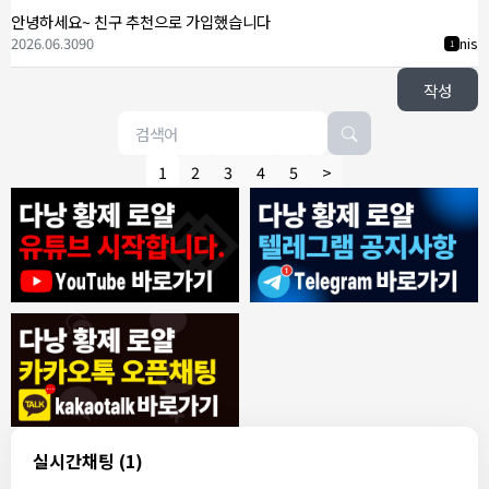
안녕하세요~ 친구 추천으로 가입했습니다
2026.06.30
90
nis
1
작성
1
2
3
4
5
>
7/30/2026
ROY
:
에코걸은 파면 팔수록 괴담만..
1
ROY
:
제 지인이 예약 후
1
ROY
:
갑자기 연락이 끊겨 당황했다네요
1
동동이
:
오늘 무슨 날인가요
1
동동이
:
군인들이 뭐 하는데 다낭에서
1
1000억 대표
:
축제 하던디요
1
8/4/2026
빨갱이관타나모
:
ㅎㅇ
1
실시간채팅
(1)
빨갱이