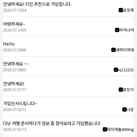
안녕하세요! 지인 추천으로 가입합니다.
2026.07.15
54
로또케
1
아령하세유~
2026.07.14
55
피어나야
1
Hello
2026.07.09
66
대머리머대
1
안녕하세요 ~~
2026.07.08
65
nj112231
1
안녕하세요!
2026.07.07
77
호밍이
1
가입인사드립니다~
2026.07.02
71
나감
1
다낭 여행 준비하다가 정보 좀 찾아보려고 가입했습니다.
2026.07.01
73
타이레놀600mg
1