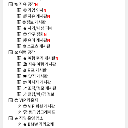
🍻 자유 공간
N
🤚 가입 인사
N
🌈 자유 게시판
N
🌐 정보 게시판
🔥 사기/내상 피해
😍 안구 정화
N
🤣 유머 게시판
N
⚽ 스포츠 게시판
🛫 여행 공간
🔥 여행 후기 게시판
N
🏖️ 자유 여행 게시판
⛳ 골프 게시판
🍽️ 맛집 게시판
🤲 마사지 게시판
📍 조각/정모 게시판
🎶 클럽/바/펍 정보
😎 VIP 라운지
😎 VIP 회원 게시판
🏆 등급 업그레이드
🔥 직영 운영 업소
🔥 BMW 가라오케