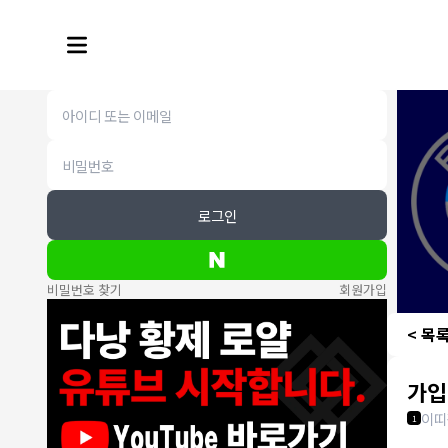
로그인
비밀번호 찾기
회원가입
< 목
가입
이띠
1