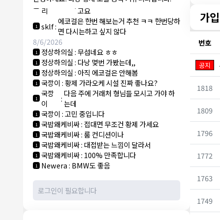
NY런던파
에코걸 하는 놈들 있으면 다 조지려
:
1
리
고요
가입
에코걸은 한번 해보는거 추천 ㅋㅋ 한번당하
sklf
:
1
면 다시는하고 싶지 않다
8/6/2026
번호
정상하의실
:
무섭네요 ㅎㅎ
1
정상하의실
:
다낭 몇번 가봤는데,,
1
공지
정상하의실
:
아직 에코걸은 안해봄
1
국깡이
:
황제 가라오케 시설 진짜 좋나요?
1
1818
국깡
다음 주에 거래처 형님들 모시고 가야 하
:
1
이
는데
1809
국깡이
:
고민 중입니다
1
국밥왜케비싸
:
접대면 무조건 황제 가세요
1
1796
국밥왜케비싸
:
룸 컨디션이나
1
국밥왜케비싸
:
대접받는 느낌이 달라서
1
국밥왜케비싸
:
100% 만족합니다
1772
1
Newera
:
BMW도 좋음
1
1763
1749