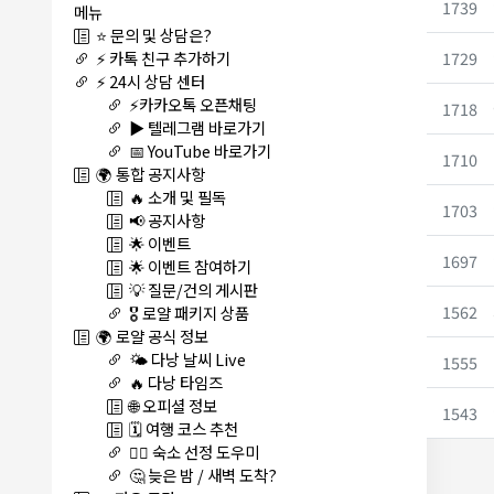
1739
메뉴
⭐ 문의 및 상담은?
1729
⚡ 카톡 친구 추가하기
⚡ 24시 상담 센터
⚡카카오톡 오픈채팅
1718
▶️ 텔레그램 바로가기
📅 YouTube 바로가기
1710
🌍 통합 공지사항
🔥 소개 및 필독
1703
📢 공지사항
🌟 이벤트
1697
🌟 이벤트 참여하기
💡 질문/건의 게시판
1562
🎖️ 로얄 패키지 상품
🌍 로얄 공식 정보
🌤️ 다낭 날씨 Live
1555
🔥 다낭 타임즈
🌐 오피셜 정보
1543
🗓️ 여행 코스 추천
🏊‍♀️ 숙소 선정 도우미
🤔 늦은 밤 / 새벽 도착?