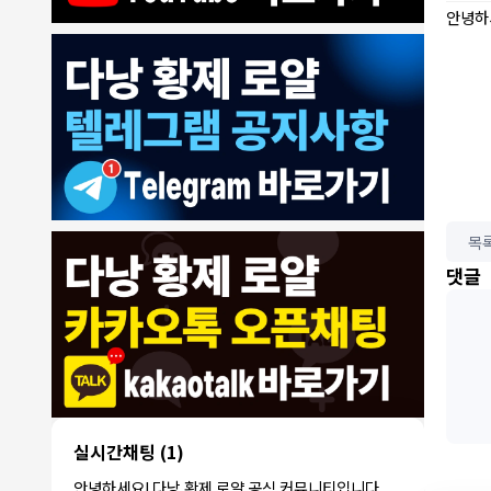
안녕하
목
8/4/2026
댓글
모기한테물림
:
여기도 문의해보면 바로 알려줌
1
모기한테물림
:
정찰가보다 쌀수 없음
1
결혼안해
:
ㄹㅇ 팩트 ㅋㅋㅋㅋ
1
결혼안해
:
ㄹㅇ 팩트 ㅋㅋㅋㅋ
1
8/5/2026
NY런던파
다낭 에코걸 여기서 예약 가능한가
:
1
리
요?
3군
:
에코걸 좀 조심 하는게 좋음
1
실시간채팅
(1)
NY런던파리
:
저도 많이 들었습니다 ㅋㅋ
1
안녕하세요! 다낭 황제 로얄 공식 커뮤니티입니다.