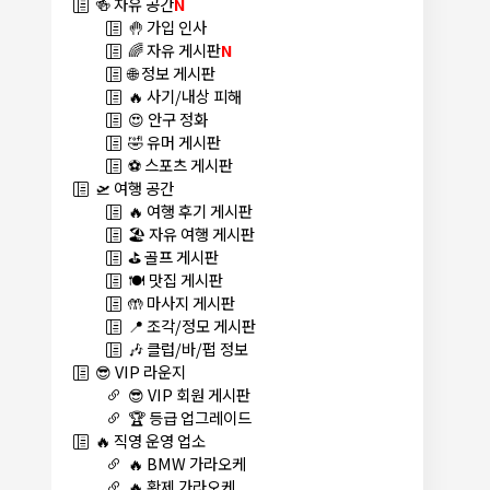
🍻 자유 공간
N
🤚 가입 인사
🌈 자유 게시판
N
🌐 정보 게시판
🔥 사기/내상 피해
😍 안구 정화
🤣 유머 게시판
⚽ 스포츠 게시판
🛫 여행 공간
🔥 여행 후기 게시판
🏖️ 자유 여행 게시판
⛳ 골프 게시판
🍽️ 맛집 게시판
🤲 마사지 게시판
📍 조각/정모 게시판
🎶 클럽/바/펍 정보
😎 VIP 라운지
😎 VIP 회원 게시판
🏆 등급 업그레이드
🔥 직영 운영 업소
🔥 BMW 가라오케
🔥 황제 가라오케