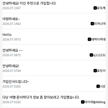
안녕하세요! 지인 추천으로 가입합니다.
2026.07.15
67
로또케
1
아령하세유~
2026.07.14
62
피어나야
1
Hello
2026.07.09
73
대머리머대
1
안녕하세요 ~~
2026.07.08
72
nj112231
1
안녕하세요!
2026.07.07
84
호밍이
1
가입인사드립니다~
2026.07.02
82
나감
1
다낭 여행 준비하다가 정보 좀 찾아보려고 가입했습니다.
2026.07.01
82
타이레놀600mg
1