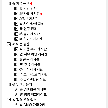
🍻 자유 공간
N
🤚 가입 인사
🌈 자유 게시판
N
🌐 정보 게시판
🔥 사기/내상 피해
😍 안구 정화
🤣 유머 게시판
⚽ 스포츠 게시판
🛫 여행 공간
🔥 여행 후기 게시판
🏖️ 자유 여행 게시판
⛳ 골프 게시판
🍽️ 맛집 게시판
🤲 마사지 게시판
📍 조각/정모 게시판
🎶 클럽/바/펍 정보
😎 VIP 라운지
😎 VIP 회원 게시판
🏆 등급 업그레이드
🔥 직영 운영 업소
🔥 BMW 가라오케