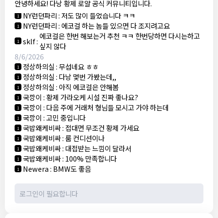
안녕하세요! 다낭 황제 로얄 공식 커뮤니티입니다.
3군
:
에코걸 좀 조심 하는게 좋음
1
NY런던파리
:
저도 많이 들었습니다 ㅋㅋ
1
NY런던파리
:
에코걸 하는 놈들 있으면 다 조지려고요
1
에코걸은 한번 해보는거 추천 ㅋㅋ 한번당하면 다시는하고
sklf
:
1
싶지 않다
8/6/2026
정상하의실
:
무섭네요 ㅎㅎ
1
정상하의실
:
다낭 몇번 가봤는데,,
1
정상하의실
:
아직 에코걸은 안해봄
1
국깡이
:
황제 가라오케 시설 진짜 좋나요?
1
국깡이
:
다음 주에 거래처 형님들 모시고 가야 하는데
1
국깡이
:
고민 중입니다
1
국밥왜케비싸
:
접대면 무조건 황제 가세요
1
국밥왜케비싸
:
룸 컨디션이나
1
국밥왜케비싸
:
대접받는 느낌이 달라서
1
국밥왜케비싸
:
100% 만족합니다
1
Newera
:
BMW도 좋음
1