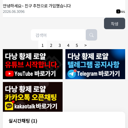
안녕하세요~ 친구 추천으로 가입했습니다
2026.06.30
96
nis
1
작성
1
2
3
4
5
>
8/4/2026
모기한테물림
:
여기도 문의해보면 바로 알려줌
1
모기한테물림
:
정찰가보다 쌀수 없음
1
결혼안해
:
ㄹㅇ 팩트 ㅋㅋㅋㅋ
1
결혼안해
:
ㄹㅇ 팩트 ㅋㅋㅋㅋ
1
8/5/2026
실시간채팅
(1)
NY런던파리
:
다낭 에코걸 여기서 예약 가능한가요?
1