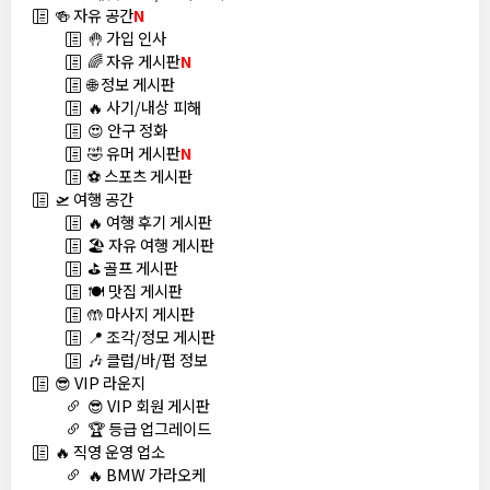
🍻 자유 공간
N
🤚 가입 인사
🌈 자유 게시판
N
🌐 정보 게시판
🔥 사기/내상 피해
😍 안구 정화
🤣 유머 게시판
N
⚽ 스포츠 게시판
🛫 여행 공간
🔥 여행 후기 게시판
🏖️ 자유 여행 게시판
⛳ 골프 게시판
🍽️ 맛집 게시판
🤲 마사지 게시판
📍 조각/정모 게시판
🎶 클럽/바/펍 정보
😎 VIP 라운지
😎 VIP 회원 게시판
🏆 등급 업그레이드
🔥 직영 운영 업소
🔥 BMW 가라오케