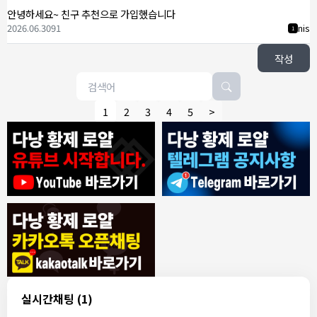
안녕하세요~ 친구 추천으로 가입했습니다
2026.06.30
91
nis
1
작성
1
2
3
4
5
>
8/4/2026
모기한테물림
:
여기도 문의해보면 바로 알려줌
1
모기한테물림
:
정찰가보다 쌀수 없음
1
결혼안해
:
ㄹㅇ 팩트 ㅋㅋㅋㅋ
1
결혼안해
:
ㄹㅇ 팩트 ㅋㅋㅋㅋ
1
8/5/2026
실시간채팅
(1)
NY런던파리
:
다낭 에코걸 여기서 예약 가능한가요?
1