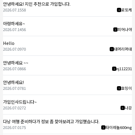
안녕하세요! 지인 추천으로 가입합니다.
2026.07.15
58
로또케
1
아령하세유~
2026.07.14
56
피어나야
1
Hello
2026.07.09
70
대머리머대
1
안녕하세요 ~~
2026.07.08
66
nj112231
1
안녕하세요!
2026.07.07
81
호밍이
1
가입인사드립니다~
2026.07.02
72
나감
1
다낭 여행 준비하다가 정보 좀 찾아보려고 가입했습니다.
2026.07.01
75
타이레놀600mg
1