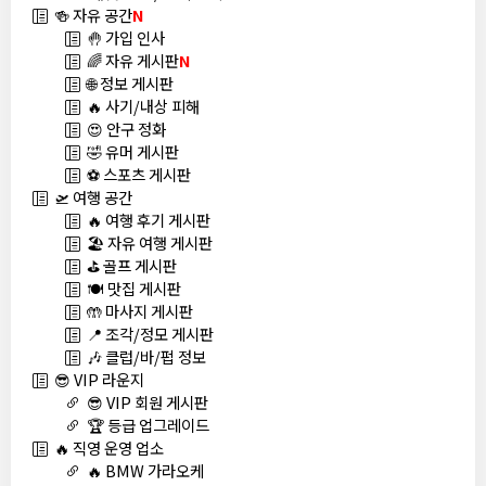
🍻 자유 공간
N
🤚 가입 인사
🌈 자유 게시판
N
🌐 정보 게시판
🔥 사기/내상 피해
😍 안구 정화
🤣 유머 게시판
⚽ 스포츠 게시판
🛫 여행 공간
🔥 여행 후기 게시판
🏖️ 자유 여행 게시판
⛳ 골프 게시판
🍽️ 맛집 게시판
🤲 마사지 게시판
📍 조각/정모 게시판
🎶 클럽/바/펍 정보
😎 VIP 라운지
😎 VIP 회원 게시판
🏆 등급 업그레이드
🔥 직영 운영 업소
🔥 BMW 가라오케