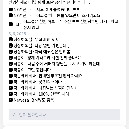
안녕하세요! 다낭 황제 로얄 공식 커뮤니티입니다.
3군
:
에코걸 좀 조심 하는게 좋음
1
NY런던파리
:
저도 많이 들었습니다 ㅋㅋ
1
NY런던파리
:
에코걸 하는 놈들 있으면 다 조지려고요
1
에코걸은 한번 해보는거 추천 ㅋㅋ 한번당하면 다시는하고
sklf
:
1
싶지 않다
8/6/2026
정상하의실
:
무섭네요 ㅎㅎ
1
정상하의실
:
다낭 몇번 가봤는데,,
1
정상하의실
:
아직 에코걸은 안해봄
1
국깡이
:
황제 가라오케 시설 진짜 좋나요?
1
국깡이
:
다음 주에 거래처 형님들 모시고 가야 하는데
1
국깡이
:
고민 중입니다
1
국밥왜케비싸
:
접대면 무조건 황제 가세요
1
국밥왜케비싸
:
룸 컨디션이나
1
국밥왜케비싸
:
대접받는 느낌이 달라서
1
국밥왜케비싸
:
100% 만족합니다
1
Newera
:
BMW도 좋음
1