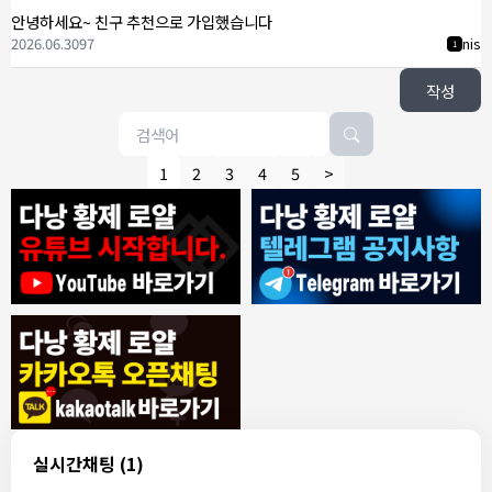
안녕하세요~ 친구 추천으로 가입했습니다
2026.06.30
97
nis
1
작성
1
2
3
4
5
>
8/4/2026
모기한테물림
:
여기도 문의해보면 바로 알려줌
1
모기한테물림
:
정찰가보다 쌀수 없음
1
결혼안해
:
ㄹㅇ 팩트 ㅋㅋㅋㅋ
1
결혼안해
:
ㄹㅇ 팩트 ㅋㅋㅋㅋ
1
8/5/2026
실시간채팅
(1)
NY런던파리
:
다낭 에코걸 여기서 예약 가능한가요?
1