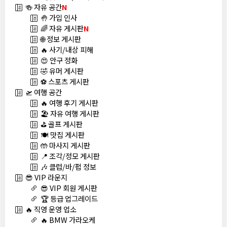
🍻 자유 공간
N
🤚 가입 인사
🌈 자유 게시판
N
🌐 정보 게시판
🔥 사기/내상 피해
😍 안구 정화
🤣 유머 게시판
⚽ 스포츠 게시판
🛫 여행 공간
🔥 여행 후기 게시판
🏖️ 자유 여행 게시판
⛳ 골프 게시판
🍽️ 맛집 게시판
🤲 마사지 게시판
📍 조각/정모 게시판
🎶 클럽/바/펍 정보
😎 VIP 라운지
😎 VIP 회원 게시판
🏆 등급 업그레이드
🔥 직영 운영 업소
🔥 BMW 가라오케