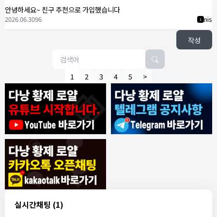
안녕하세요~ 친구 추천으로 가입했습니다
2026.06.30
96
nis
1
작성
1
2
3
4
5
>
8/4/2026
모기한테물림
:
여기도 문의해보면 바로 알려줌
1
모기한테물림
:
정찰가보다 쌀수 없음
1
결혼안해
:
ㄹㅇ 팩트 ㅋㅋㅋㅋ
1
결혼안해
:
ㄹㅇ 팩트 ㅋㅋㅋㅋ
1
8/5/2026
실시간채팅
(1)
NY런던파리
:
다낭 에코걸 여기서 예약 가능한가요?
1