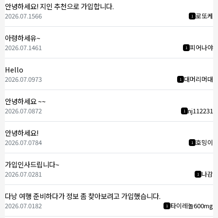
안녕하세요! 지인 추천으로 가입합니다.
2026.07.15
66
로또케
1
아령하세유~
2026.07.14
61
피어나야
1
Hello
2026.07.09
73
대머리머대
1
안녕하세요 ~~
2026.07.08
72
nj112231
1
안녕하세요!
2026.07.07
84
호밍이
1
가입인사드립니다~
2026.07.02
81
나감
1
다낭 여행 준비하다가 정보 좀 찾아보려고 가입했습니다.
2026.07.01
82
타이레놀600mg
1