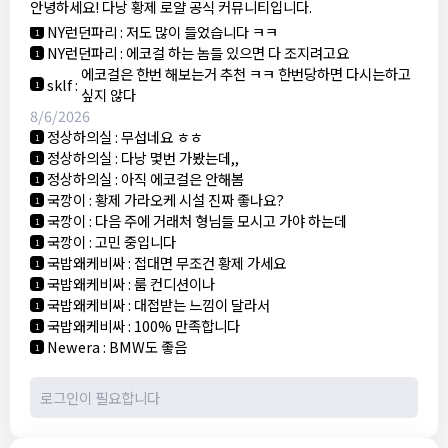
안녕하세요! 다낭 황제 로얄 공식 커뮤니티입니다.
3군
:
에코걸 좀 조심 하는게 좋음
1
NY런던파리
:
저도 많이 들었습니다 ㅋㅋ
1
NY런던파리
:
에코걸 하는 놈들 있으면 다 조지려고요
1
에코걸은 한번 해보는거 추천 ㅋㅋ 한번당하면 다시는하고
sklf
:
1
싶지 않다
8/6/2026
정상하의실
:
무섭네요 ㅎㅎ
1
정상하의실
:
다낭 몇번 가봤는데,,
1
정상하의실
:
아직 에코걸은 안해봄
1
국깡이
:
황제 가라오케 시설 진짜 좋나요?
1
국깡이
:
다음 주에 거래처 형님들 모시고 가야 하는데
1
국깡이
:
고민 중입니다
1
국밥왜케비싸
:
접대면 무조건 황제 가세요
1
국밥왜케비싸
:
룸 컨디션이나
1
국밥왜케비싸
:
대접받는 느낌이 달라서
1
국밥왜케비싸
:
100% 만족합니다
1
Newera
:
BMW도 좋음
1