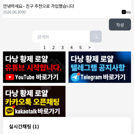
안녕하세요~ 친구 추천으로 가입했습니다
2026.06.30
90
nis
1
작성
1
2
3
4
5
>
8/4/2026
모기한테물림
:
여기도 문의해보면 바로 알려줌
1
모기한테물림
:
정찰가보다 쌀수 없음
1
결혼안해
:
ㄹㅇ 팩트 ㅋㅋㅋㅋ
1
결혼안해
:
ㄹㅇ 팩트 ㅋㅋㅋㅋ
1
8/5/2026
실시간채팅
(1)
NY런던파리
:
다낭 에코걸 여기서 예약 가능한가요?
1