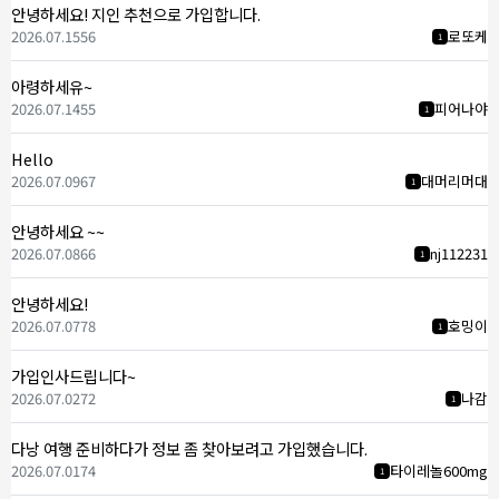
안녕하세요! 지인 추천으로 가입합니다.
2026.07.15
56
로또케
1
아령하세유~
2026.07.14
55
피어나야
1
Hello
2026.07.09
67
대머리머대
1
안녕하세요 ~~
2026.07.08
66
nj112231
1
안녕하세요!
2026.07.07
78
호밍이
1
가입인사드립니다~
2026.07.02
72
나감
1
다낭 여행 준비하다가 정보 좀 찾아보려고 가입했습니다.
2026.07.01
74
타이레놀600mg
1