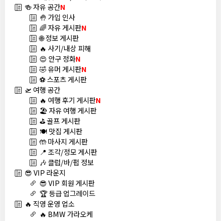
🍻 자유 공간
N
🤚 가입 인사
🌈 자유 게시판
N
🌐 정보 게시판
🔥 사기/내상 피해
😍 안구 정화
N
🤣 유머 게시판
N
⚽ 스포츠 게시판
🛫 여행 공간
🔥 여행 후기 게시판
N
🏖️ 자유 여행 게시판
⛳ 골프 게시판
🍽️ 맛집 게시판
🤲 마사지 게시판
📍 조각/정모 게시판
🎶 클럽/바/펍 정보
😎 VIP 라운지
😎 VIP 회원 게시판
🏆 등급 업그레이드
🔥 직영 운영 업소
🔥 BMW 가라오케