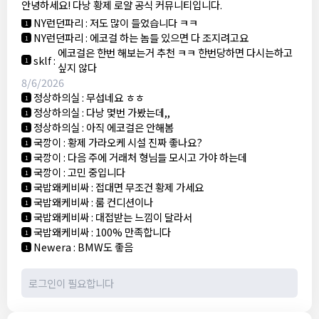
안녕하세요! 다낭 황제 로얄 공식 커뮤니티입니다.
3군
:
에코걸 좀 조심 하는게 좋음
1
NY런던파리
:
저도 많이 들었습니다 ㅋㅋ
1
NY런던파리
:
에코걸 하는 놈들 있으면 다 조지려고요
1
에코걸은 한번 해보는거 추천 ㅋㅋ 한번당하면 다시는하고
sklf
:
1
싶지 않다
8/6/2026
정상하의실
:
무섭네요 ㅎㅎ
1
정상하의실
:
다낭 몇번 가봤는데,,
1
정상하의실
:
아직 에코걸은 안해봄
1
국깡이
:
황제 가라오케 시설 진짜 좋나요?
1
국깡이
:
다음 주에 거래처 형님들 모시고 가야 하는데
1
국깡이
:
고민 중입니다
1
국밥왜케비싸
:
접대면 무조건 황제 가세요
1
국밥왜케비싸
:
룸 컨디션이나
1
국밥왜케비싸
:
대접받는 느낌이 달라서
1
국밥왜케비싸
:
100% 만족합니다
1
Newera
:
BMW도 좋음
1