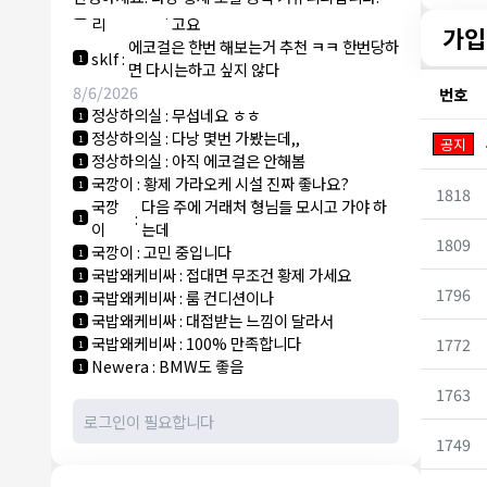
NY런던파
에코걸 하는 놈들 있으면 다 조지려
:
1
리
고요
가입
에코걸은 한번 해보는거 추천 ㅋㅋ 한번당하
sklf
:
1
면 다시는하고 싶지 않다
8/6/2026
번호
정상하의실
:
무섭네요 ㅎㅎ
1
정상하의실
:
다낭 몇번 가봤는데,,
1
공지
정상하의실
:
아직 에코걸은 안해봄
1
국깡이
:
황제 가라오케 시설 진짜 좋나요?
1
1818
국깡
다음 주에 거래처 형님들 모시고 가야 하
:
1
이
는데
1809
국깡이
:
고민 중입니다
1
국밥왜케비싸
:
접대면 무조건 황제 가세요
1
1796
국밥왜케비싸
:
룸 컨디션이나
1
국밥왜케비싸
:
대접받는 느낌이 달라서
1
국밥왜케비싸
:
100% 만족합니다
1772
1
Newera
:
BMW도 좋음
1
1763
1749