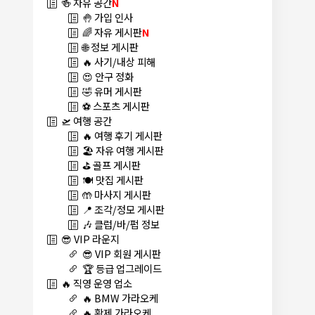
🍻 자유 공간
N
🤚 가입 인사
🌈 자유 게시판
N
🌐 정보 게시판
🔥 사기/내상 피해
😍 안구 정화
🤣 유머 게시판
⚽ 스포츠 게시판
🛫 여행 공간
🔥 여행 후기 게시판
🏖️ 자유 여행 게시판
⛳ 골프 게시판
🍽️ 맛집 게시판
🤲 마사지 게시판
📍 조각/정모 게시판
🎶 클럽/바/펍 정보
😎 VIP 라운지
😎 VIP 회원 게시판
🏆 등급 업그레이드
🔥 직영 운영 업소
🔥 BMW 가라오케
🔥 황제 가라오케