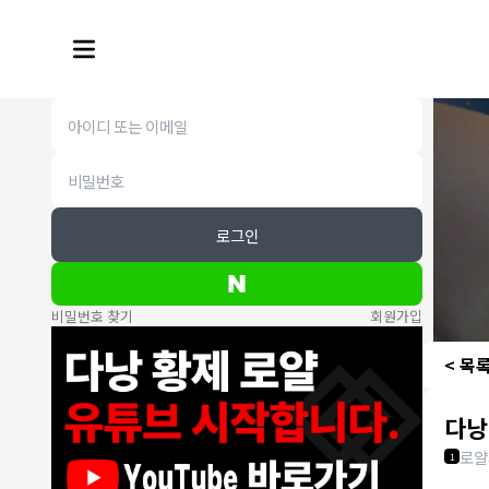
로그인
비밀번호 찾기
회원가입
< 목
다낭
로얄
1