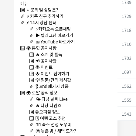
1739
메뉴
⭐ 문의 및 상담은?
1729
⚡ 카톡 친구 추가하기
⚡ 24시 상담 센터
⚡카카오톡 오픈채팅
1718
▶️ 텔레그램 바로가기
📅 YouTube 바로가기
1710
🌍 통합 공지사항
🔥 소개 및 필독
1703
📢 공지사항
🌟 이벤트
1697
🌟 이벤트 참여하기
💡 질문/건의 게시판
1562
🎖️ 로얄 패키지 상품
🌍 로얄 공식 정보
🌤️ 다낭 날씨 Live
1555
🔥 다낭 타임즈
🌐 오피셜 정보
1543
🗓️ 여행 코스 추천
🏊‍♀️ 숙소 선정 도우미
🤔 늦은 밤 / 새벽 도착?