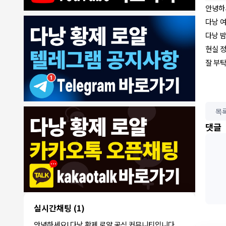
안녕하
다낭 
다낭 밤
현실 
잘 부
목
8/4/2026
댓글
모기한테물림
:
여기도 문의해보면 바로 알려줌
1
모기한테물림
:
정찰가보다 쌀수 없음
1
결혼안해
:
ㄹㅇ 팩트 ㅋㅋㅋㅋ
1
결혼안해
:
ㄹㅇ 팩트 ㅋㅋㅋㅋ
1
8/5/2026
NY런던파
다낭 에코걸 여기서 예약 가능한가
:
1
리
요?
3군
:
에코걸 좀 조심 하는게 좋음
1
실시간채팅
(1)
NY런던파리
:
저도 많이 들었습니다 ㅋㅋ
1
안녕하세요! 다낭 황제 로얄 공식 커뮤니티입니다.