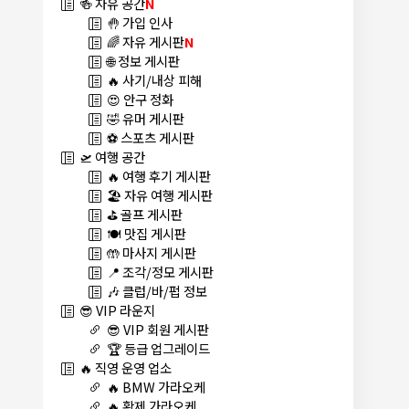
🍻 자유 공간
N
🤚 가입 인사
🌈 자유 게시판
N
🌐 정보 게시판
🔥 사기/내상 피해
😍 안구 정화
🤣 유머 게시판
⚽ 스포츠 게시판
🛫 여행 공간
🔥 여행 후기 게시판
🏖️ 자유 여행 게시판
⛳ 골프 게시판
🍽️ 맛집 게시판
🤲 마사지 게시판
📍 조각/정모 게시판
🎶 클럽/바/펍 정보
😎 VIP 라운지
😎 VIP 회원 게시판
🏆 등급 업그레이드
🔥 직영 운영 업소
🔥 BMW 가라오케
🔥 황제 가라오케