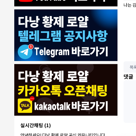
나는 
목
8/4/2026
댓글
모기한테물림
:
여기도 문의해보면 바로 알려줌
1
모기한테물림
:
정찰가보다 쌀수 없음
1
결혼안해
:
ㄹㅇ 팩트 ㅋㅋㅋㅋ
1
결혼안해
:
ㄹㅇ 팩트 ㅋㅋㅋㅋ
1
8/5/2026
NY런던파
다낭 에코걸 여기서 예약 가능한가
:
1
리
요?
3군
:
에코걸 좀 조심 하는게 좋음
1
실시간채팅
(1)
NY런던파리
:
저도 많이 들었습니다 ㅋㅋ
1
안녕하세요! 다낭 황제 로얄 공식 커뮤니티입니다.