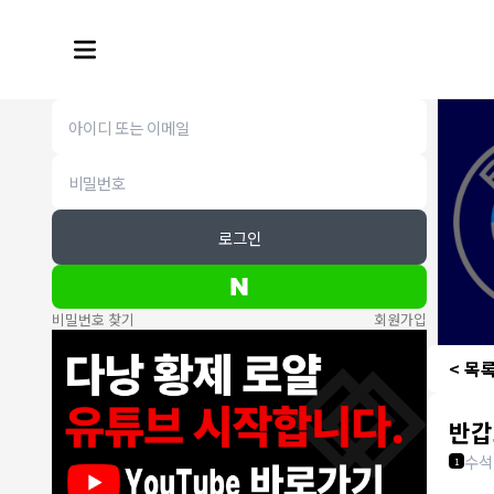
로그인
비밀번호 찾기
회원가입
< 목
반갑
수석
1