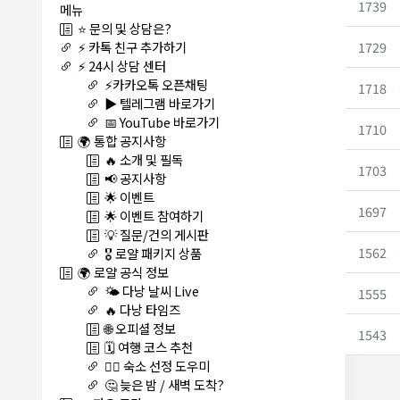
1739
메뉴
⭐ 문의 및 상담은?
1729
⚡ 카톡 친구 추가하기
⚡ 24시 상담 센터
⚡카카오톡 오픈채팅
1718
▶️ 텔레그램 바로가기
📅 YouTube 바로가기
1710
🌍 통합 공지사항
🔥 소개 및 필독
1703
📢 공지사항
🌟 이벤트
1697
🌟 이벤트 참여하기
💡 질문/건의 게시판
1562
🎖️ 로얄 패키지 상품
🌍 로얄 공식 정보
🌤️ 다낭 날씨 Live
1555
🔥 다낭 타임즈
🌐 오피셜 정보
1543
🗓️ 여행 코스 추천
🏊‍♀️ 숙소 선정 도우미
🤔 늦은 밤 / 새벽 도착?