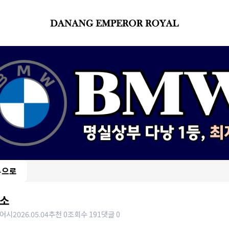
록으로
소
어시
2026.05.04
추천 0
조회수 191
댓글 0