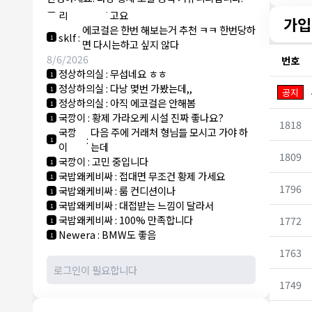
NY런던파
에코걸 하는 놈들 있으면 다 조지려
:
1
리
고요
가입
에코걸은 한번 해보는거 추천 ㅋㅋ 한번당하
sklf
:
1
면 다시는하고 싶지 않다
8/6/2026
번호
정상하의실
:
무섭네요 ㅎㅎ
1
정상하의실
:
다낭 몇번 가봤는데,,
1
공지
정상하의실
:
아직 에코걸은 안해봄
1
국깡이
:
황제 가라오케 시설 진짜 좋나요?
1
1818
국깡
다음 주에 거래처 형님들 모시고 가야 하
:
1
이
는데
1809
국깡이
:
고민 중입니다
1
국밥왜케비싸
:
접대면 무조건 황제 가세요
1
1796
국밥왜케비싸
:
룸 컨디션이나
1
국밥왜케비싸
:
대접받는 느낌이 달라서
1
국밥왜케비싸
:
100% 만족합니다
1772
1
Newera
:
BMW도 좋음
1
1763
1749