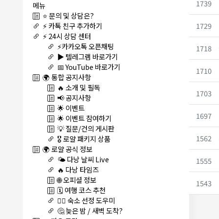
1739
메뉴
⭐ 문의 및 상담은?
1729
⚡ 카톡 친구 추가하기
⚡ 24시 상담 센터
⚡카카오톡 오픈채팅
1718
▶️ 텔레그램 바로가기
📅 YouTube 바로가기
1710
🌍 통합 공지사항
🔥 소개 및 필독
1703
📢 공지사항
🌟 이벤트
1697
🌟 이벤트 참여하기
💡 질문/건의 게시판
1562
🎖️ 로얄 패키지 상품
🌍 로얄 공식 정보
🌤️ 다낭 날씨 Live
1555
🔥 다낭 타임즈
🌐 오피셜 정보
1543
🗓️ 여행 코스 추천
🏊‍♀️ 숙소 선정 도우미
🤔 늦은 밤 / 새벽 도착?