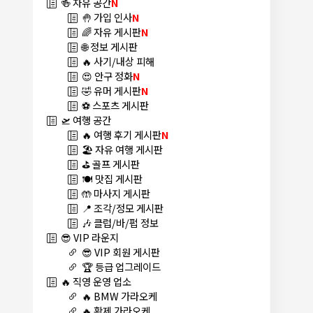
🍻 자유 공간
N
🤚 가입 인사
N
🌈 자유 게시판
N
🌐 정보 게시판
🔥 사기/내상 피해
😍 안구 정화
N
🤣 유머 게시판
N
⚽ 스포츠 게시판
🛫 여행 공간
🔥 여행 후기 게시판
N
🏖️ 자유 여행 게시판
⛳ 골프 게시판
🍽️ 맛집 게시판
🤲 마사지 게시판
📍 조각/정모 게시판
🎶 클럽/바/펍 정보
😎 VIP 라운지
😎 VIP 회원 게시판
🏆 등급 업그레이드
🔥 직영 운영 업소
🔥 BMW 가라오케
🔥 황제 가라오케