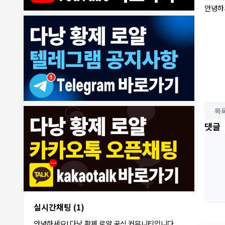
안녕하
7/30/2026
ROY
:
에코걸은 파면 팔수록 괴담만..
1
ROY
:
제 지인이 예약 후
1
ROY
:
갑자기 연락이 끊겨 당황했다네요
1
동동이
:
오늘 무슨 날인가요
목
1
동동이
:
군인들이 뭐 하는데 다낭에서
1
댓글
1000억 대표
:
축제 하던디요
1
8/4/2026
빨갱이관타나모
:
ㅎㅇ
1
빨갱
아까 오픈채팅에서 로컬 브로커라는 애가
이관
:
카톡 왔는데 가라오케 최저가로 맞춰준다
1
타나
는데 여기 가...
모
언성높
실시간채팅
(1)
안녕하세요! 다음 주에 친구들과 3명이
이지마
:
1
서 다낭 가는데 예약 문의드립니다.
안녕하세요! 다낭 황제 로얄 공식 커뮤니티입니다.