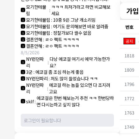
라
모기한테물
ㅋㅋㅋ 최저가라고 하면 비교해보
가입
:
1
림
세요
모기한테물림
:
10중 9은 그냥 개소리임
1
모기한테물림
:
여기도 문의해보면 바로 알려줌
번호
1
모기한테물림
:
정찰가보다 쌀수 없음
1
결혼안해
:
ㄹㅇ 팩트 ㅋㅋㅋㅋ
1
공지
결혼안해
:
ㄹㅇ 팩트 ㅋㅋㅋㅋ
1
8/5/2026
1818
NY런던파
다낭 에코걸 여기서 예약 가능한가
:
1
리
요?
1809
3군
:
에코걸 좀 조심 하는게 좋음
1
NY런던파리
:
저도 많이 들었습니다 ㅋㅋ
1
1796
NY런던파
에코걸 하는 놈들 있으면 다 조지려
:
1
리
고요
에코걸은 한번 해보는거 추천 ㅋㅋ 한번당하
1772
sklf
:
1
면 다시는하고 싶지 않다
1763
1749