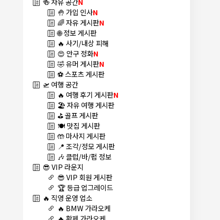
🍻 자유 공간
N
🤚 가입 인사
N
🌈 자유 게시판
N
🌐 정보 게시판
🔥 사기/내상 피해
😍 안구 정화
N
🤣 유머 게시판
N
⚽ 스포츠 게시판
🛫 여행 공간
🔥 여행 후기 게시판
N
🏖️ 자유 여행 게시판
⛳ 골프 게시판
🍽️ 맛집 게시판
🤲 마사지 게시판
📍 조각/정모 게시판
🎶 클럽/바/펍 정보
😎 VIP 라운지
😎 VIP 회원 게시판
🏆 등급 업그레이드
🔥 직영 운영 업소
🔥 BMW 가라오케
🔥 황제 가라오케