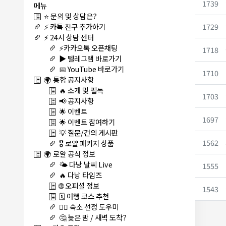
1739
메뉴
⭐ 문의 및 상담은?
1729
⚡ 카톡 친구 추가하기
⚡ 24시 상담 센터
⚡카카오톡 오픈채팅
1718
▶️ 텔레그램 바로가기
📅 YouTube 바로가기
1710
🌍 통합 공지사항
🔥 소개 및 필독
1703
📢 공지사항
🌟 이벤트
1697
🌟 이벤트 참여하기
💡 질문/건의 게시판
1562
🎖️ 로얄 패키지 상품
🌍 로얄 공식 정보
🌤️ 다낭 날씨 Live
1555
🔥 다낭 타임즈
🌐 오피셜 정보
1543
🗓️ 여행 코스 추천
🏊‍♀️ 숙소 선정 도우미
🤔 늦은 밤 / 새벽 도착?