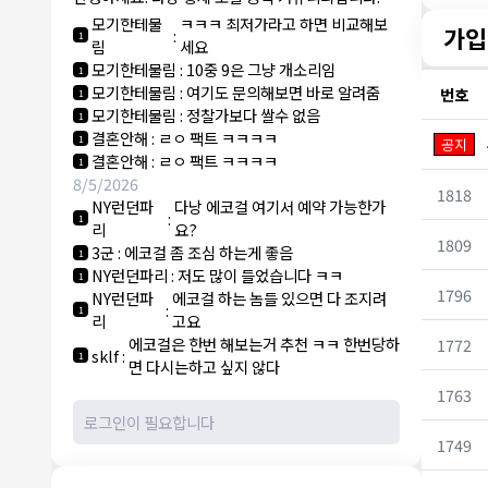
라
모기한테물
ㅋㅋㅋ 최저가라고 하면 비교해보
가입
:
1
림
세요
모기한테물림
:
10중 9은 그냥 개소리임
1
모기한테물림
:
여기도 문의해보면 바로 알려줌
번호
1
모기한테물림
:
정찰가보다 쌀수 없음
1
결혼안해
:
ㄹㅇ 팩트 ㅋㅋㅋㅋ
1
공지
결혼안해
:
ㄹㅇ 팩트 ㅋㅋㅋㅋ
1
8/5/2026
1818
NY런던파
다낭 에코걸 여기서 예약 가능한가
:
1
리
요?
1809
3군
:
에코걸 좀 조심 하는게 좋음
1
NY런던파리
:
저도 많이 들었습니다 ㅋㅋ
1
1796
NY런던파
에코걸 하는 놈들 있으면 다 조지려
:
1
리
고요
에코걸은 한번 해보는거 추천 ㅋㅋ 한번당하
1772
sklf
:
1
면 다시는하고 싶지 않다
1763
1749