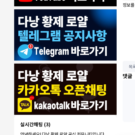
정보를
7/30/2026
ROY
:
에코걸은 파면 팔수록 괴담만..
1
ROY
:
제 지인이 예약 후
1
ROY
:
갑자기 연락이 끊겨 당황했다네요
1
동동이
:
오늘 무슨 날인가요
목
1
동동이
:
군인들이 뭐 하는데 다낭에서
1
댓글
1000억 대표
:
축제 하던디요
1
8/4/2026
빨갱이관타나모
:
ㅎㅇ
1
빨갱
아까 오픈채팅에서 로컬 브로커라는 애가
이관
:
카톡 왔는데 가라오케 최저가로 맞춰준다
1
타나
는데 여기 가...
모
언성높
실시간채팅
(3)
안녕하세요! 다음 주에 친구들과 3명이
이지마
:
1
서 다낭 가는데 예약 문의드립니다.
안녕하세요! 다낭 황제 로얄 공식 커뮤니티입니다.