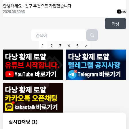
안녕하세요~ 친구 추천으로 가입했습니다
2026.06.30
96
nis
1
작성
1
2
3
4
5
>
8/4/2026
모기한테물림
:
여기도 문의해보면 바로 알려줌
1
모기한테물림
:
정찰가보다 쌀수 없음
1
결혼안해
:
ㄹㅇ 팩트 ㅋㅋㅋㅋ
1
결혼안해
:
ㄹㅇ 팩트 ㅋㅋㅋㅋ
1
8/5/2026
실시간채팅
(1)
NY런던파리
:
다낭 에코걸 여기서 예약 가능한가요?
1