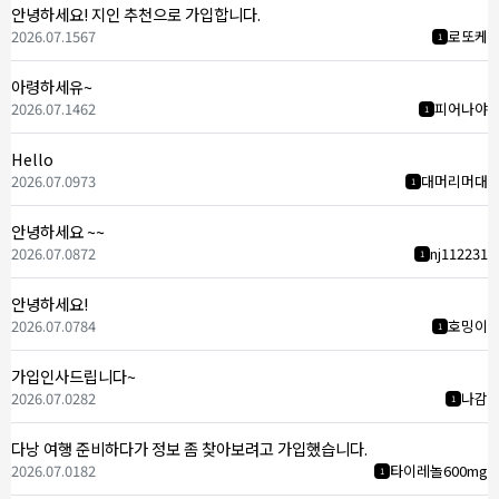
안녕하세요! 지인 추천으로 가입합니다.
2026.07.15
67
로또케
1
아령하세유~
2026.07.14
62
피어나야
1
Hello
2026.07.09
73
대머리머대
1
안녕하세요 ~~
2026.07.08
72
nj112231
1
안녕하세요!
2026.07.07
84
호밍이
1
가입인사드립니다~
2026.07.02
82
나감
1
다낭 여행 준비하다가 정보 좀 찾아보려고 가입했습니다.
2026.07.01
82
타이레놀600mg
1