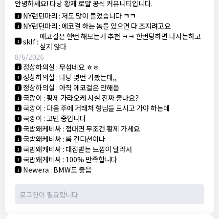
안녕하세요! 다낭 황제 로얄 공식 커뮤니티입니다.
3군
:
에코걸 좀 조심 하는게 좋음
1
NY런던파리
:
저도 많이 들었습니다 ㅋㅋ
1
NY런던파리
:
에코걸 하는 놈들 있으면 다 조지려고요
1
에코걸은 한번 해보는거 추천 ㅋㅋ 한번당하면 다시는하고
sklf
:
1
싶지 않다
8/6/2026
정상하의실
:
무섭네요 ㅎㅎ
1
정상하의실
:
다낭 몇번 가봤는데,,
1
정상하의실
:
아직 에코걸은 안해봄
1
국깡이
:
황제 가라오케 시설 진짜 좋나요?
1
국깡이
:
다음 주에 거래처 형님들 모시고 가야 하는데
1
국깡이
:
고민 중입니다
1
국밥왜케비싸
:
접대면 무조건 황제 가세요
1
국밥왜케비싸
:
룸 컨디션이나
1
국밥왜케비싸
:
대접받는 느낌이 달라서
1
국밥왜케비싸
:
100% 만족합니다
1
Newera
:
BMW도 좋음
1