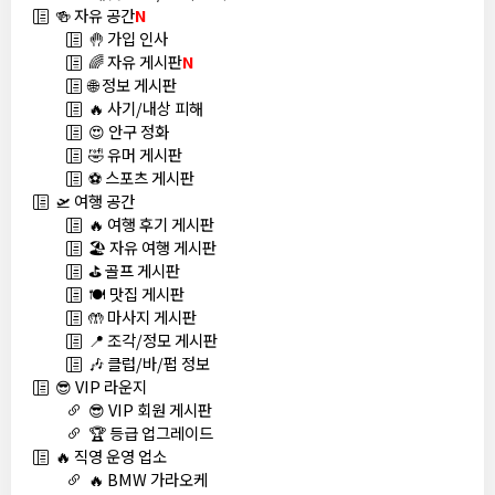
🍻 자유 공간
N
🤚 가입 인사
🌈 자유 게시판
N
🌐 정보 게시판
🔥 사기/내상 피해
😍 안구 정화
🤣 유머 게시판
⚽ 스포츠 게시판
🛫 여행 공간
🔥 여행 후기 게시판
🏖️ 자유 여행 게시판
⛳ 골프 게시판
🍽️ 맛집 게시판
🤲 마사지 게시판
📍 조각/정모 게시판
🎶 클럽/바/펍 정보
😎 VIP 라운지
😎 VIP 회원 게시판
🏆 등급 업그레이드
🔥 직영 운영 업소
🔥 BMW 가라오케