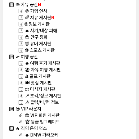
🍻 자유 공간
N
🤚 가입 인사
🌈 자유 게시판
N
🌐 정보 게시판
🔥 사기/내상 피해
😍 안구 정화
🤣 유머 게시판
⚽ 스포츠 게시판
🛫 여행 공간
🔥 여행 후기 게시판
🏖️ 자유 여행 게시판
⛳ 골프 게시판
🍽️ 맛집 게시판
🤲 마사지 게시판
📍 조각/정모 게시판
🎶 클럽/바/펍 정보
😎 VIP 라운지
😎 VIP 회원 게시판
🏆 등급 업그레이드
🔥 직영 운영 업소
🔥 BMW 가라오케