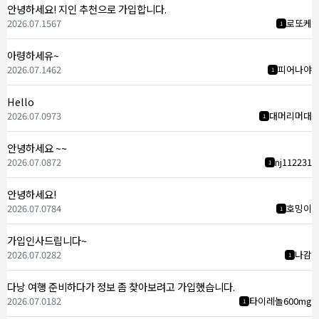
안녕하세요! 지인 추천으로 가입합니다.
2026.07.15
67
로또케
1
아령하세유~
2026.07.14
62
피어나야
1
Hello
2026.07.09
73
대머리머대
1
안녕하세요 ~~
2026.07.08
72
nj112231
1
안녕하세요!
2026.07.07
84
호밍이
1
가입인사드립니다~
2026.07.02
82
나감
1
다낭 여행 준비하다가 정보 좀 찾아보려고 가입했습니다.
2026.07.01
82
타이레놀600mg
1