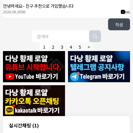
안녕하세요~ 친구 추천으로 가입했습니다
2026.06.30
96
nis
1
작성
1
2
3
4
5
>
8/4/2026
모기한테물림
:
여기도 문의해보면 바로 알려줌
1
모기한테물림
:
정찰가보다 쌀수 없음
1
결혼안해
:
ㄹㅇ 팩트 ㅋㅋㅋㅋ
1
결혼안해
:
ㄹㅇ 팩트 ㅋㅋㅋㅋ
1
8/5/2026
실시간채팅
(1)
NY런던파리
:
다낭 에코걸 여기서 예약 가능한가요?
1