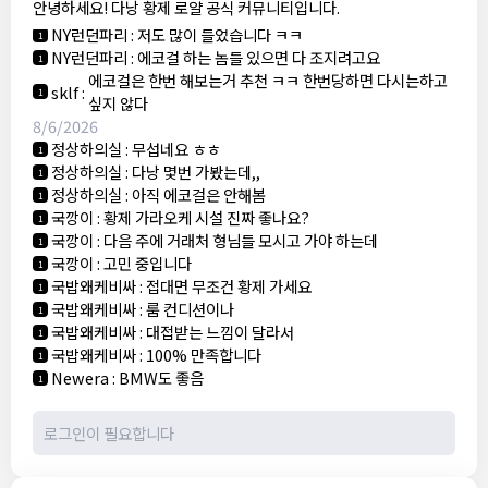
안녕하세요! 다낭 황제 로얄 공식 커뮤니티입니다.
3군
:
에코걸 좀 조심 하는게 좋음
1
NY런던파리
:
저도 많이 들었습니다 ㅋㅋ
1
NY런던파리
:
에코걸 하는 놈들 있으면 다 조지려고요
1
에코걸은 한번 해보는거 추천 ㅋㅋ 한번당하면 다시는하고
sklf
:
1
싶지 않다
8/6/2026
정상하의실
:
무섭네요 ㅎㅎ
1
정상하의실
:
다낭 몇번 가봤는데,,
1
정상하의실
:
아직 에코걸은 안해봄
1
국깡이
:
황제 가라오케 시설 진짜 좋나요?
1
국깡이
:
다음 주에 거래처 형님들 모시고 가야 하는데
1
국깡이
:
고민 중입니다
1
국밥왜케비싸
:
접대면 무조건 황제 가세요
1
국밥왜케비싸
:
룸 컨디션이나
1
국밥왜케비싸
:
대접받는 느낌이 달라서
1
국밥왜케비싸
:
100% 만족합니다
1
Newera
:
BMW도 좋음
1