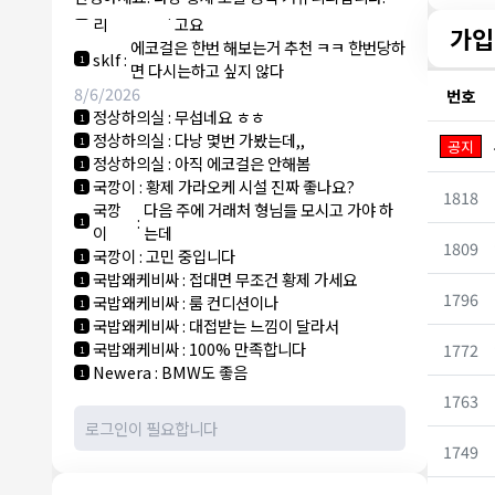
NY런던파
에코걸 하는 놈들 있으면 다 조지려
:
1
리
고요
가입
에코걸은 한번 해보는거 추천 ㅋㅋ 한번당하
sklf
:
1
면 다시는하고 싶지 않다
8/6/2026
번호
정상하의실
:
무섭네요 ㅎㅎ
1
정상하의실
:
다낭 몇번 가봤는데,,
1
공지
정상하의실
:
아직 에코걸은 안해봄
1
국깡이
:
황제 가라오케 시설 진짜 좋나요?
1
1818
국깡
다음 주에 거래처 형님들 모시고 가야 하
:
1
이
는데
1809
국깡이
:
고민 중입니다
1
국밥왜케비싸
:
접대면 무조건 황제 가세요
1
1796
국밥왜케비싸
:
룸 컨디션이나
1
국밥왜케비싸
:
대접받는 느낌이 달라서
1
국밥왜케비싸
:
100% 만족합니다
1772
1
Newera
:
BMW도 좋음
1
1763
1749