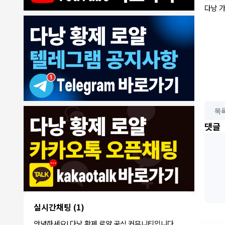
다낭 
목
8/4/2026
댓글
모기한테물림
:
여기도 문의해보면 바로 알려줌
1
모기한테물림
:
정찰가보다 쌀수 없음
1
결혼안해
:
ㄹㅇ 팩트 ㅋㅋㅋㅋ
1
결혼안해
:
ㄹㅇ 팩트 ㅋㅋㅋㅋ
1
8/5/2026
NY런던파
다낭 에코걸 여기서 예약 가능한가
:
1
리
요?
3군
:
에코걸 좀 조심 하는게 좋음
1
실시간채팅
(1)
NY런던파리
:
저도 많이 들었습니다 ㅋㅋ
1
안녕하세요! 다낭 황제 로얄 공식 커뮤니티입니다.