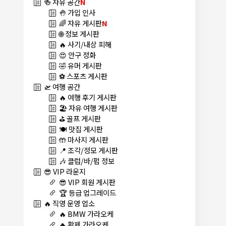
🍻 자유 공간
N
🤚 가입 인사
🌈 자유 게시판
N
🌐 정보 게시판
🔥 사기/내상 피해
😍 안구 정화
🤣 유머 게시판
⚽ 스포츠 게시판
🛫 여행 공간
🔥 여행 후기 게시판
🏖️ 자유 여행 게시판
⛳ 골프 게시판
🍽️ 맛집 게시판
🤲 마사지 게시판
📍 조각/정모 게시판
🎶 클럽/바/펍 정보
😎 VIP 라운지
😎 VIP 회원 게시판
🏆 등급 업그레이드
🔥 직영 운영 업소
🔥 BMW 가라오케
🔥 황제 가라오케