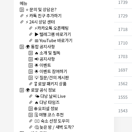
1739
메뉴
⭐ 문의 및 상담은?
1729
⚡ 카톡 친구 추가하기
⚡ 24시 상담 센터
⚡카카오톡 오픈채팅
1718
▶️ 텔레그램 바로가기
📅 YouTube 바로가기
1710
🌍 통합 공지사항
🔥 소개 및 필독
1703
📢 공지사항
🌟 이벤트
1697
🌟 이벤트 참여하기
💡 질문/건의 게시판
1562
🎖️ 로얄 패키지 상품
🌍 로얄 공식 정보
🌤️ 다낭 날씨 Live
1555
🔥 다낭 타임즈
🌐 오피셜 정보
1543
🗓️ 여행 코스 추천
🏊‍♀️ 숙소 선정 도우미
🤔 늦은 밤 / 새벽 도착?