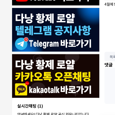
4월에
목
8/4/2026
댓글
모기한테물림
:
여기도 문의해보면 바로 알려줌
1
모기한테물림
:
정찰가보다 쌀수 없음
1
결혼안해
:
ㄹㅇ 팩트 ㅋㅋㅋㅋ
1
결혼안해
:
ㄹㅇ 팩트 ㅋㅋㅋㅋ
1
8/5/2026
NY런던파
다낭 에코걸 여기서 예약 가능한가
:
1
리
요?
3군
:
에코걸 좀 조심 하는게 좋음
1
실시간채팅
(1)
NY런던파리
:
저도 많이 들었습니다 ㅋㅋ
1
안녕하세요! 다낭 황제 로얄 공식 커뮤니티입니다.