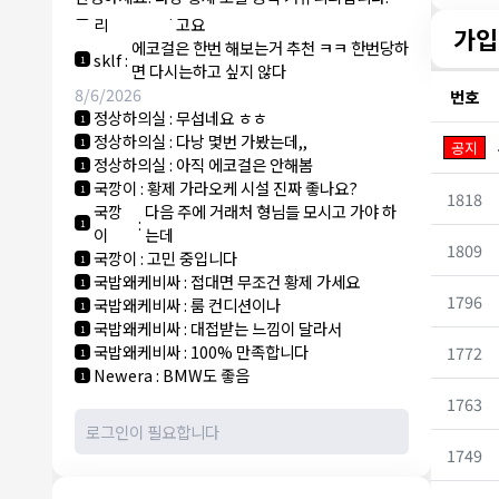
NY런던파
에코걸 하는 놈들 있으면 다 조지려
:
1
리
고요
가입
에코걸은 한번 해보는거 추천 ㅋㅋ 한번당하
sklf
:
1
면 다시는하고 싶지 않다
8/6/2026
번호
정상하의실
:
무섭네요 ㅎㅎ
1
정상하의실
:
다낭 몇번 가봤는데,,
1
공지
정상하의실
:
아직 에코걸은 안해봄
1
국깡이
:
황제 가라오케 시설 진짜 좋나요?
1
1818
국깡
다음 주에 거래처 형님들 모시고 가야 하
:
1
이
는데
1809
국깡이
:
고민 중입니다
1
국밥왜케비싸
:
접대면 무조건 황제 가세요
1
1796
국밥왜케비싸
:
룸 컨디션이나
1
국밥왜케비싸
:
대접받는 느낌이 달라서
1
국밥왜케비싸
:
100% 만족합니다
1772
1
Newera
:
BMW도 좋음
1
1763
1749