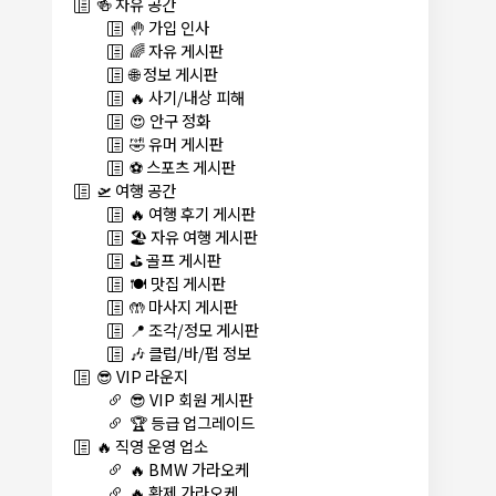
🍻 자유 공간
🤚 가입 인사
🌈 자유 게시판
🌐 정보 게시판
🔥 사기/내상 피해
😍 안구 정화
🤣 유머 게시판
⚽ 스포츠 게시판
🛫 여행 공간
🔥 여행 후기 게시판
🏖️ 자유 여행 게시판
⛳ 골프 게시판
🍽️ 맛집 게시판
🤲 마사지 게시판
📍 조각/정모 게시판
🎶 클럽/바/펍 정보
😎 VIP 라운지
😎 VIP 회원 게시판
🏆 등급 업그레이드
🔥 직영 운영 업소
🔥 BMW 가라오케
🔥 황제 가라오케