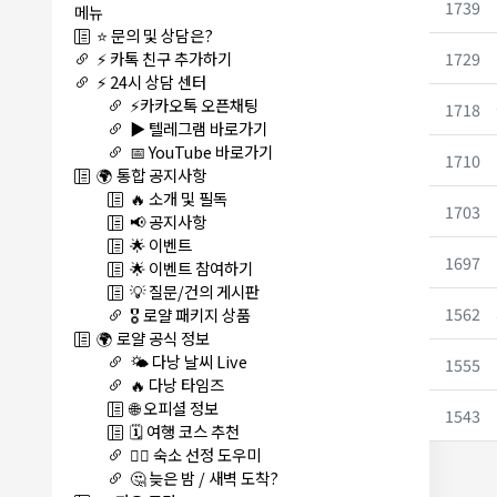
1739
메뉴
⭐ 문의 및 상담은?
1729
⚡ 카톡 친구 추가하기
⚡ 24시 상담 센터
⚡카카오톡 오픈채팅
1718
▶️ 텔레그램 바로가기
📅 YouTube 바로가기
1710
🌍 통합 공지사항
🔥 소개 및 필독
1703
📢 공지사항
🌟 이벤트
1697
🌟 이벤트 참여하기
💡 질문/건의 게시판
1562
🎖️ 로얄 패키지 상품
🌍 로얄 공식 정보
🌤️ 다낭 날씨 Live
1555
🔥 다낭 타임즈
🌐 오피셜 정보
1543
🗓️ 여행 코스 추천
🏊‍♀️ 숙소 선정 도우미
🤔 늦은 밤 / 새벽 도착?