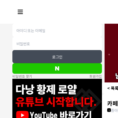
로그인
비밀번호 찾기
회원가입
< 목
카페
종아
1