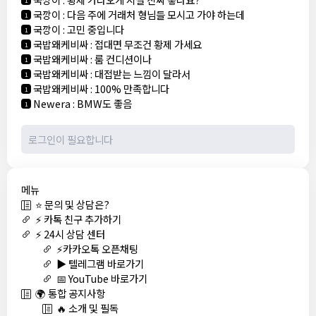
국깡이
:
다음 주에 거래처 형님들 모시고 가야 하는데
1
국깡이
:
고민 중입니다
1
국밥왜케비싸
:
접대면 무조건 황제 가세요
1
국밥왜케비싸
:
룸 컨디션이나
1
국밥왜케비싸
:
대접받는 느낌이 달라서
1
국밥왜케비싸
:
100% 만족합니다
1
Newera
:
BMW도 좋음
1
메뉴
⭐ 문의 및 상담은?
⚡ 카톡 친구 추가하기
⚡ 24시 상담 센터
⚡카카오톡 오픈채팅
▶️ 텔레그램 바로가기
📅 YouTube 바로가기
🌍 통합 공지사항
🔥 소개 및 필독