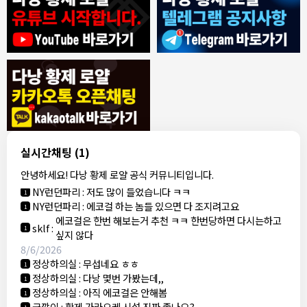
8/4/2026
모기한테물림
:
여기도 문의해보면 바로 알려줌
1
모기한테물림
:
정찰가보다 쌀수 없음
1
결혼안해
:
ㄹㅇ 팩트 ㅋㅋㅋㅋ
1
결혼안해
:
ㄹㅇ 팩트 ㅋㅋㅋㅋ
1
8/5/2026
실시간채팅
(1)
NY런던파리
:
다낭 에코걸 여기서 예약 가능한가요?
1
안녕하세요! 다낭 황제 로얄 공식 커뮤니티입니다.
3군
:
에코걸 좀 조심 하는게 좋음
1
NY런던파리
:
저도 많이 들었습니다 ㅋㅋ
1
NY런던파리
:
에코걸 하는 놈들 있으면 다 조지려고요
1
에코걸은 한번 해보는거 추천 ㅋㅋ 한번당하면 다시는하고
sklf
:
1
싶지 않다
8/6/2026
정상하의실
:
무섭네요 ㅎㅎ
1
정상하의실
:
다낭 몇번 가봤는데,,
1
정상하의실
:
아직 에코걸은 안해봄
1
국깡이
:
황제 가라오케 시설 진짜 좋나요?
1