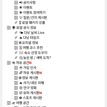
📢 공지사항
🌟 이벤트
🌟 이벤트 참여하기
💡 질문/건의 게시판
🎖️ 로얄 패키지 상품
🌍 로얄 공식 정보
🌤️ 다낭 날씨 Live
🔥 다낭 타임즈
🌐 오피셜 정보
🗓️ 여행 코스 추천
🏊‍♀️ 숙소 선정 도우미
🤔 늦은 밤 / 새벽 도착?
🍻 자유 공간
N
🤚 가입 인사
🌈 자유 게시판
N
🌐 정보 게시판
🔥 사기/내상 피해
😍 안구 정화
🤣 유머 게시판
N
⚽ 스포츠 게시판
🛫 여행 공간