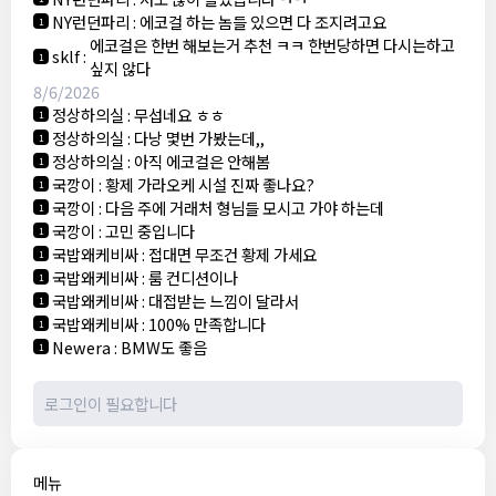
NY런던파리
:
에코걸 하는 놈들 있으면 다 조지려고요
1
에코걸은 한번 해보는거 추천 ㅋㅋ 한번당하면 다시는하고
sklf
:
1
싶지 않다
8/6/2026
정상하의실
:
무섭네요 ㅎㅎ
1
정상하의실
:
다낭 몇번 가봤는데,,
1
정상하의실
:
아직 에코걸은 안해봄
1
국깡이
:
황제 가라오케 시설 진짜 좋나요?
1
국깡이
:
다음 주에 거래처 형님들 모시고 가야 하는데
1
국깡이
:
고민 중입니다
1
국밥왜케비싸
:
접대면 무조건 황제 가세요
1
국밥왜케비싸
:
룸 컨디션이나
1
국밥왜케비싸
:
대접받는 느낌이 달라서
1
국밥왜케비싸
:
100% 만족합니다
1
Newera
:
BMW도 좋음
1
메뉴