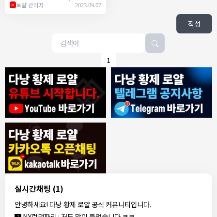
adio Bar)
로얄 관리자
2023.09.07
M
작성
1
8/4/2026
모기한테물림
:
여기도 문의해보면 바로 알려줌
1
모기한테물림
:
정찰가보다 쌀수 없음
1
결혼안해
:
ㄹㅇ 팩트 ㅋㅋㅋㅋ
1
결혼안해
:
ㄹㅇ 팩트 ㅋㅋㅋㅋ
1
8/5/2026
실시간채팅
(1)
NY런던파리
:
다낭 에코걸 여기서 예약 가능한가요?
1
안녕하세요! 다낭 황제 로얄 공식 커뮤니티입니다.
3군
:
에코걸 좀 조심 하는게 좋음
1
NY런던파리
:
저도 많이 들었습니다 ㅋㅋ
1