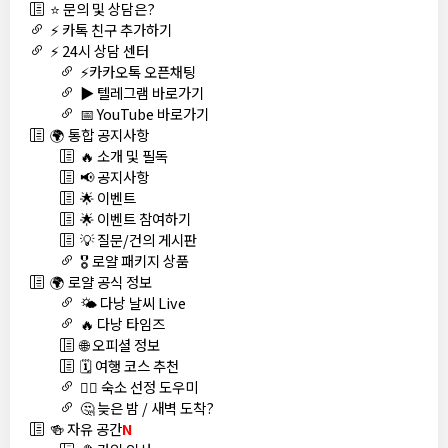
⭐ 문의 및 상담은?
⚡ 카톡 친구 추가하기
⚡ 24시 상담 센터
⚡카카오톡 오픈채팅
▶️ 텔레그램 바로가기
📅 YouTube 바로가기
🌍 통합 공지사항
🔥 소개 및 필독
📢 공지사항
🌟 이벤트
🌟 이벤트 참여하기
💡 질문/건의 게시판
🎖️ 로얄 패키지 상품
🌍 로얄 공식 정보
🌤️ 다낭 날씨 Live
🔥 다낭 타임즈
🌐 오피셜 정보
🗓️ 여행 코스 추천
🏊‍♀️ 숙소 선정 도우미
🤔 늦은 밤 / 새벽 도착?
🍻 자유 공간
N