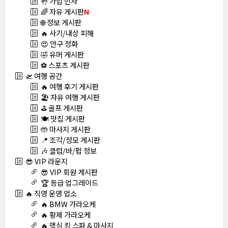
🤚 가입 인사
🌈 자유 게시판
N
🌐 정보 게시판
🔥 사기/내상 피해
😍 안구 정화
🤣 유머 게시판
⚽ 스포츠 게시판
🛫 여행 공간
🔥 여행 후기 게시판
🏖️ 자유 여행 게시판
⛳ 골프 게시판
🍽️ 맛집 게시판
🤲 마사지 게시판
📍 조각/정모 게시판
🎶 클럽/바/펍 정보
😎 VIP 라운지
😎 VIP 회원 게시판
🏆 등급 업그레이드
🔥 직영 운영 업소
🔥 BMW 가라오케
🔥 황제 가라오케
🔥 맥심 킹 스파 & 마사지