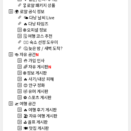
🎖️ 로얄 패키지 상품
🌍 로얄 공식 정보
🌤️ 다낭 날씨 Live
🔥 다낭 타임즈
🌐 오피셜 정보
🗓️ 여행 코스 추천
🏊‍♀️ 숙소 선정 도우미
🤔 늦은 밤 / 새벽 도착?
🍻 자유 공간
N
🤚 가입 인사
🌈 자유 게시판
N
🌐 정보 게시판
🔥 사기/내상 피해
😍 안구 정화
🤣 유머 게시판
⚽ 스포츠 게시판
🛫 여행 공간
🔥 여행 후기 게시판
🏖️ 자유 여행 게시판
⛳ 골프 게시판
🍽️ 맛집 게시판