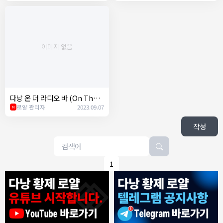
이미지 없음
다낭 온 더 라디오 바 (On The R
adio Bar)
로얄 관리자
2023.09.07
M
작성
1