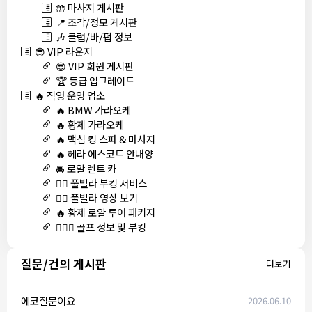
🤲 마사지 게시판
📍 조각/정모 게시판
🎶 클럽/바/펍 정보
😎 VIP 라운지
😎 VIP 회원 게시판
🏆 등급 업그레이드
🔥 직영 운영 업소
🔥 BMW 가라오케
🔥 황제 가라오케
🔥 맥심 킹 스파 & 마사지
🔥 헤라 에스코트 안내양
🚘 로얄 렌트 카
🏊‍♀️ 풀빌라 부킹 서비스
🏊‍♀️ 풀빌라 영상 보기
🔥 황제 로얄 투어 패키지
🏌🏻‍♂️ 골프 정보 및 부킹
질문/건의 게시판
더보기
에코질문이요
2026.06.10