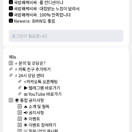
국밥왜케비싸
:
룸 컨디션이나
1
국밥왜케비싸
:
대접받는 느낌이 달라서
1
국밥왜케비싸
:
100% 만족합니다
1
Newera
:
BMW도 좋음
1
메뉴
⭐ 문의 및 상담은?
⚡ 카톡 친구 추가하기
⚡ 24시 상담 센터
⚡카카오톡 오픈채팅
▶️ 텔레그램 바로가기
📅 YouTube 바로가기
🌍 통합 공지사항
🔥 소개 및 필독
📢 공지사항
🌟 이벤트
🌟 이벤트 참여하기
💡 질문/건의 게시판