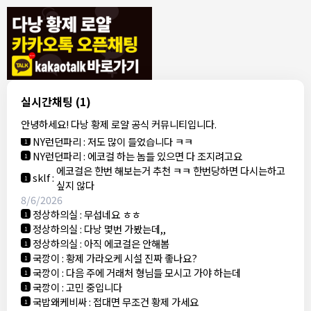
8/4/2026
모기한테물림
:
여기도 문의해보면 바로 알려줌
1
모기한테물림
:
정찰가보다 쌀수 없음
1
결혼안해
:
ㄹㅇ 팩트 ㅋㅋㅋㅋ
1
결혼안해
:
ㄹㅇ 팩트 ㅋㅋㅋㅋ
1
8/5/2026
실시간채팅
(1)
NY런던파리
:
다낭 에코걸 여기서 예약 가능한가요?
1
안녕하세요! 다낭 황제 로얄 공식 커뮤니티입니다.
3군
:
에코걸 좀 조심 하는게 좋음
1
NY런던파리
:
저도 많이 들었습니다 ㅋㅋ
1
NY런던파리
:
에코걸 하는 놈들 있으면 다 조지려고요
1
에코걸은 한번 해보는거 추천 ㅋㅋ 한번당하면 다시는하고
sklf
:
1
싶지 않다
8/6/2026
정상하의실
:
무섭네요 ㅎㅎ
1
정상하의실
:
다낭 몇번 가봤는데,,
1
정상하의실
:
아직 에코걸은 안해봄
1
국깡이
:
황제 가라오케 시설 진짜 좋나요?
1
국깡이
:
다음 주에 거래처 형님들 모시고 가야 하는데
1
국깡이
:
고민 중입니다
1
국밥왜케비싸
:
접대면 무조건 황제 가세요
1