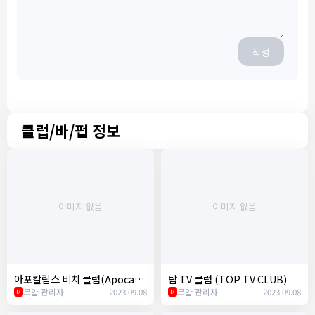
작성
클럽/바/펍 정보
이미지 없음
이미지 없음
아포칼립스 비치 클럽(Apocaly
탑 TV 클럽 (TOP TV CLUB)
pse Beach Club)
로얄 관리자
2023.09.08
로얄 관리자
2023.09.08
M
M