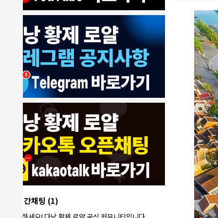
8/4/2026
모기한테물림
:
여기도 문의해보면 바로 알려줌
1
모기한테물림
:
정찰가보다 쌀수 없음
1
결혼안해
:
ㄹㅇ 팩트 ㅋㅋㅋㅋ
1
결혼안해
:
ㄹㅇ 팩트 ㅋㅋㅋㅋ
1
8/5/2026
NY런던파
다낭 에코걸 여기서 예약 가능한가
:
1
리
요?
3군
:
에코걸 좀 조심 하는게 좋음
1
실시간채팅
(1)
NY런던파리
:
저도 많이 들었습니다 ㅋㅋ
1
안녕하세요! 다낭 황제 로얄 공식 커뮤니티입니다.