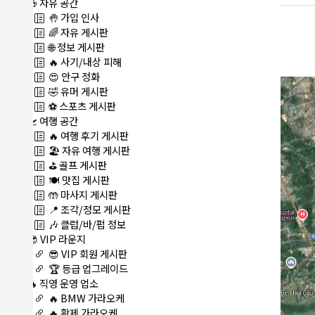
🍻 자유 공간
🤚 가입 인사
🌈 자유 게시판
🌐 정보 게시판
🔥 사기/내상 피해
😍 안구 정화
🤣 유머 게시판
⚽ 스포츠 게시판
🛫 여행 공간
🔥 여행 후기 게시판
🏖️ 자유 여행 게시판
⛳ 골프 게시판
🍽️ 맛집 게시판
🤲 마사지 게시판
📍 조각/정모 게시판
🎶 클럽/바/펍 정보
😎 VIP 라운지
😎 VIP 회원 게시판
🏆 등급 업그레이드
🔥 직영 운영 업소
🔥 BMW 가라오케
🔥 황제 가라오케