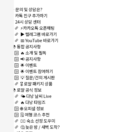
메뉴
⭐ 문의 및 상담은?
⚡ 카톡 친구 추가하기
⚡ 24시 상담 센터
⚡카카오톡 오픈채팅
▶️ 텔레그램 바로가기
📅 YouTube 바로가기
🌍 통합 공지사항
🔥 소개 및 필독
📢 공지사항
🌟 이벤트
🌟 이벤트 참여하기
💡 질문/건의 게시판
🎖️ 로얄 패키지 상품
🌍 로얄 공식 정보
🌤️ 다낭 날씨 Live
🔥 다낭 타임즈
🌐 오피셜 정보
🗓️ 여행 코스 추천
🏊‍♀️ 숙소 선정 도우미
🤔 늦은 밤 / 새벽 도착?