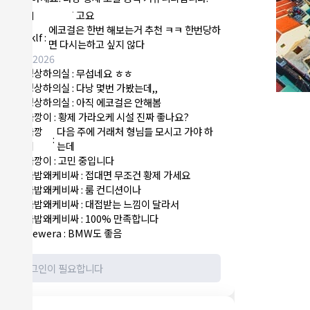
NY런던파
에코걸 하는 놈들 있으면 다 조지려
:
1
리
고요
에코걸은 한번 해보는거 추천 ㅋㅋ 한번당하
sklf
:
1
면 다시는하고 싶지 않다
8/6/2026
정상하의실
:
무섭네요 ㅎㅎ
1
정상하의실
:
다낭 몇번 가봤는데,,
1
정상하의실
:
아직 에코걸은 안해봄
1
국깡이
:
황제 가라오케 시설 진짜 좋나요?
1
국깡
다음 주에 거래처 형님들 모시고 가야 하
:
1
이
는데
국깡이
:
고민 중입니다
1
국밥왜케비싸
:
접대면 무조건 황제 가세요
1
국밥왜케비싸
:
룸 컨디션이나
1
국밥왜케비싸
:
대접받는 느낌이 달라서
1
국밥왜케비싸
:
100% 만족합니다
1
Newera
:
BMW도 좋음
1