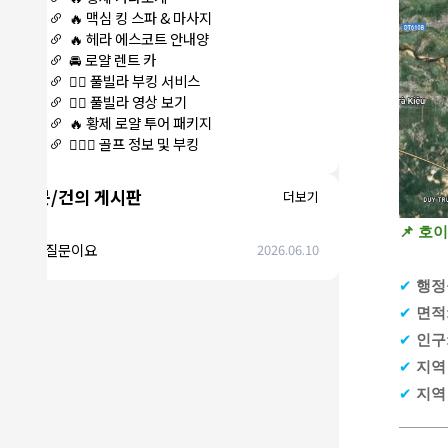
🔥 맥심 킹 스파 & 마사지
🔥 헤라 에스코트 안내양
🚘 로얄 렌트 카
🏊‍♀️ 풀빌라 부킹 서비스
🏊‍♀️ 풀빌라 영상 보기
🔥 황제 로얄 투어 패키지
🏌🏻‍♂️ 골프 정보 및 부킹
질문/건의 게시판
더보기
📌 호
에코질문이요
2026.06.10
✔
행정
✔
면적
✔
인구
✔
지역
✔
지역