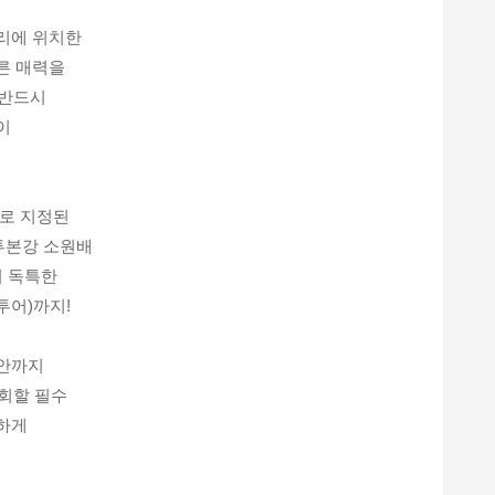
거리에 위치한
른 매력을
 반드시
이
로 지정된
투본강 소원배
의 독특한
투어)까지!
안까지
후회할 필수
하게
!