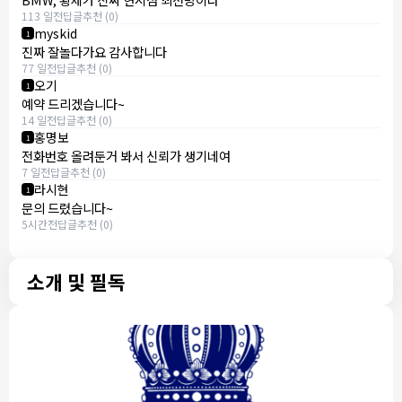
113 일전
답글
추천 (0)
myskid
1
진짜 잘놀다가요 감사합니다
77 일전
답글
추천 (0)
오기
1
예약 드리겠습니다~
14 일전
답글
추천 (0)
홍명보
1
전화번호 올려둔거 봐서 신뢰가 생기네여
7 일전
답글
추천 (0)
라시현
1
문의 드렸습니다~
5시간전
답글
추천 (0)
소개 및 필독