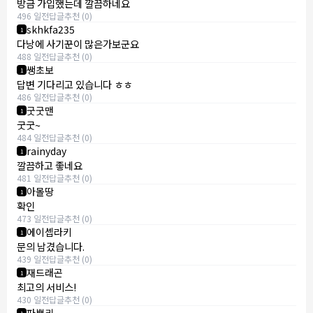
방금 가입했는데 깔끔하네요
496 일전
답글
추천 (0)
skhkfa235
1
다낭에 사기꾼이 많은가보군요
488 일전
답글
추천 (0)
쌩초보
1
답변 기다리고 있습니다 ㅎㅎ
486 일전
답글
추천 (0)
굿굿맨
1
굿굿~
484 일전
답글
추천 (0)
rainyday
1
깔끔하고 좋네요
481 일전
답글
추천 (0)
아몰땅
1
확인
473 일전
답글
추천 (0)
에이셉라키
1
문의 남겼습니다.
439 일전
답글
추천 (0)
재드래곤
1
최고의 서비스!
430 일전
답글
추천 (0)
파뿌리
1