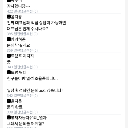
감사합니당~~
422 일전
답글
추천 (0)
음지용
1
진짜 대표님과 직접 상담이 가능하면
대표님은 언제 쉬시나요?
395 일전
답글
추천 (0)
명의허준
1
문의 남길게요
359 일전
답글
추천 (0)
트럼프 지지자
1
굿
343 일전
답글
추천 (0)
뜨밤 딱대
1
친구들이랑 일정 조율중입니다.
일정 확정되면 문의 드리겠습니다!
342 일전
답글
추천 (0)
을지문
1
문의 완료
338 일전
답글
추천 (0)
봉재자동차유리_열차
1
그래서 문의를 어케함?