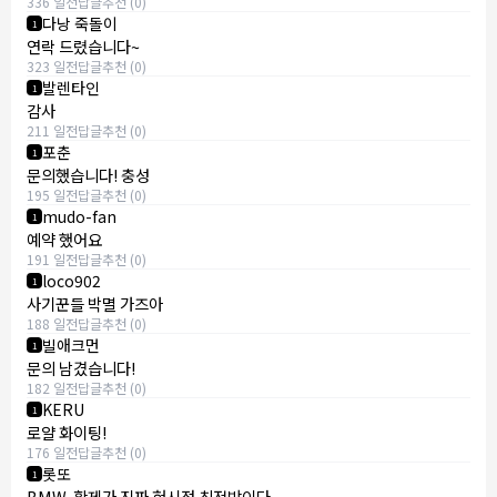
336 일전
답글
추천 (0)
다낭 죽돌이
1
연락 드렸습니다~
323 일전
답글
추천 (0)
발렌타인
1
감사
211 일전
답글
추천 (0)
포춘
1
문의했습니다! 충성
195 일전
답글
추천 (0)
mudo-fan
1
예약 했어요
191 일전
답글
추천 (0)
loco902
1
사기꾼들 박멸 가즈아
188 일전
답글
추천 (0)
빌애크먼
1
문의 남겼습니다!
182 일전
답글
추천 (0)
KERU
1
로얄 화이팅!
176 일전
답글
추천 (0)
롯또
1
BMW, 황제가 진짜 현시점 최전방이다