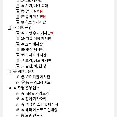
🔥 사기/내상 피해
😍 안구 정화
N
🤣 유머 게시판
N
⚽ 스포츠 게시판
🛫 여행 공간
🔥 여행 후기 게시판
N
🏖️ 자유 여행 게시판
⛳ 골프 게시판
🍽️ 맛집 게시판
🤲 마사지 게시판
📍 조각/정모 게시판
🎶 클럽/바/펍 정보
😎 VIP 라운지
😎 VIP 회원 게시판
🏆 등급 업그레이드
🔥 직영 운영 업소
🔥 BMW 가라오케
🔥 황제 가라오케
🔥 맥심 킹 스파 & 마사지
🔥 헤라 에스코트 안내양
🚘 로얄 렌트 카