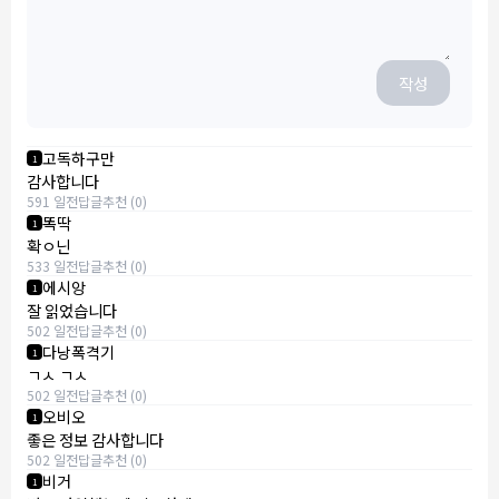
작성
고독하구만
1
감사합니다
591 일전
답글
추천 (0)
똑딱
1
확ㅇ닌
533 일전
답글
추천 (0)
에시앙
1
잘 읽었습니다
502 일전
답글
추천 (0)
다낭폭격기
1
ㄱㅅ ㄱㅅ
502 일전
답글
추천 (0)
오비오
1
좋은 정보 감사합니다
502 일전
답글
추천 (0)
비거
1