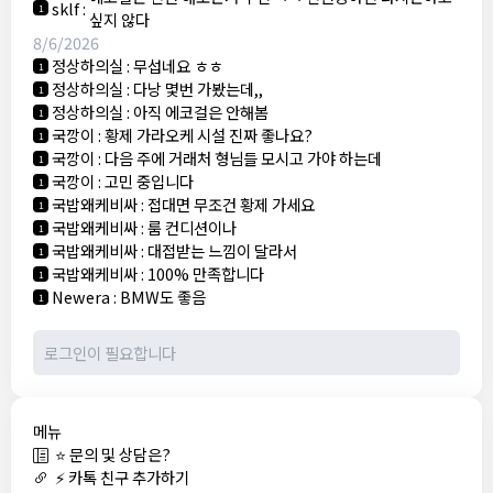
sklf
:
1
싶지 않다
8/6/2026
정상하의실
:
무섭네요 ㅎㅎ
1
정상하의실
:
다낭 몇번 가봤는데,,
1
정상하의실
:
아직 에코걸은 안해봄
1
국깡이
:
황제 가라오케 시설 진짜 좋나요?
1
국깡이
:
다음 주에 거래처 형님들 모시고 가야 하는데
1
국깡이
:
고민 중입니다
1
국밥왜케비싸
:
접대면 무조건 황제 가세요
1
국밥왜케비싸
:
룸 컨디션이나
1
국밥왜케비싸
:
대접받는 느낌이 달라서
1
국밥왜케비싸
:
100% 만족합니다
1
Newera
:
BMW도 좋음
1
메뉴
⭐ 문의 및 상담은?
⚡ 카톡 친구 추가하기