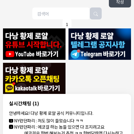
작성
1
8/4/2026
모기한테물림
:
여기도 문의해보면 바로 알려줌
1
모기한테물림
:
정찰가보다 쌀수 없음
1
결혼안해
:
ㄹㅇ 팩트 ㅋㅋㅋㅋ
1
결혼안해
:
ㄹㅇ 팩트 ㅋㅋㅋㅋ
1
8/5/2026
실시간채팅
(1)
NY런던파리
:
다낭 에코걸 여기서 예약 가능한가요?
1
안녕하세요! 다낭 황제 로얄 공식 커뮤니티입니다.
3군
:
에코걸 좀 조심 하는게 좋음
1
NY런던파리
:
저도 많이 들었습니다 ㅋㅋ
1
NY런던파리
:
에코걸 하는 놈들 있으면 다 조지려고요
1
에코걸은 한번 해보는거 추천 ㅋㅋ 한번당하면 다시는하고