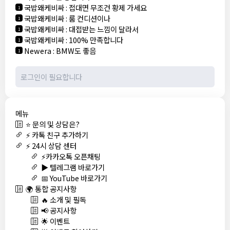
국밥왜케비싸
:
접대면 무조건 황제 가세요
1
국밥왜케비싸
:
룸 컨디션이나
1
국밥왜케비싸
:
대접받는 느낌이 달라서
1
국밥왜케비싸
:
100% 만족합니다
1
Newera
:
BMW도 좋음
1
메뉴
⭐ 문의 및 상담은?
⚡ 카톡 친구 추가하기
⚡ 24시 상담 센터
⚡카카오톡 오픈채팅
▶️ 텔레그램 바로가기
📅 YouTube 바로가기
🌍 통합 공지사항
🔥 소개 및 필독
📢 공지사항
🌟 이벤트