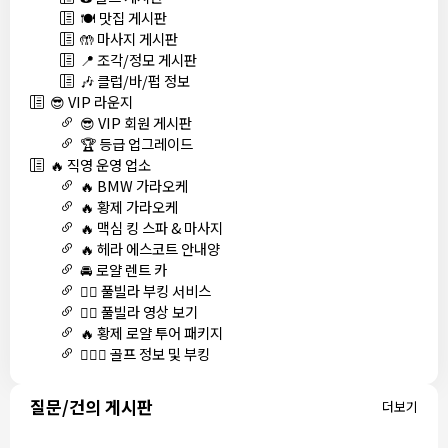
🍽️ 맛집 게시판
🤲 마사지 게시판
📍 조각/정모 게시판
🎶 클럽/바/펍 정보
😎 VIP 라운지
😎 VIP 회원 게시판
🏆 등급 업그레이드
🔥 직영 운영 업소
🔥 BMW 가라오케
🔥 황제 가라오케
🔥 맥심 킹 스파 & 마사지
🔥 헤라 에스코트 안내양
🚘 로얄 렌트 카
🏊‍♀️ 풀빌라 부킹 서비스
🏊‍♀️ 풀빌라 영상 보기
🔥 황제 로얄 투어 패키지
🏌🏻‍♂️ 골프 정보 및 부킹
질문/건의 게시판
더보기