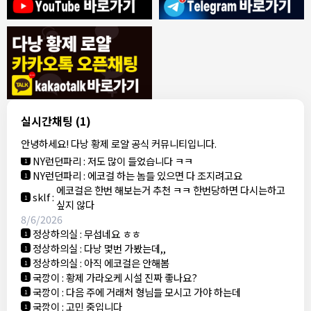
8/4/2026
모기한테물림
:
여기도 문의해보면 바로 알려줌
1
모기한테물림
:
정찰가보다 쌀수 없음
1
결혼안해
:
ㄹㅇ 팩트 ㅋㅋㅋㅋ
1
결혼안해
:
ㄹㅇ 팩트 ㅋㅋㅋㅋ
1
8/5/2026
실시간채팅
(1)
NY런던파리
:
다낭 에코걸 여기서 예약 가능한가요?
1
안녕하세요! 다낭 황제 로얄 공식 커뮤니티입니다.
3군
:
에코걸 좀 조심 하는게 좋음
1
NY런던파리
:
저도 많이 들었습니다 ㅋㅋ
1
NY런던파리
:
에코걸 하는 놈들 있으면 다 조지려고요
1
에코걸은 한번 해보는거 추천 ㅋㅋ 한번당하면 다시는하고
sklf
:
1
싶지 않다
8/6/2026
정상하의실
:
무섭네요 ㅎㅎ
1
정상하의실
:
다낭 몇번 가봤는데,,
1
정상하의실
:
아직 에코걸은 안해봄
1
국깡이
:
황제 가라오케 시설 진짜 좋나요?
1
국깡이
:
다음 주에 거래처 형님들 모시고 가야 하는데
1
국깡이
:
고민 중입니다
1