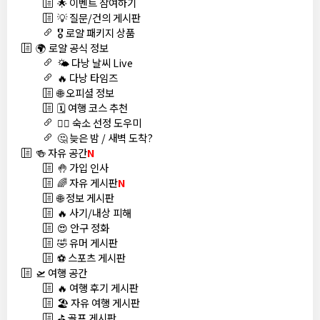
🌟 이벤트 참여하기
💡 질문/건의 게시판
🎖️ 로얄 패키지 상품
🌍 로얄 공식 정보
🌤️ 다낭 날씨 Live
🔥 다낭 타임즈
🌐 오피셜 정보
🗓️ 여행 코스 추천
🏊‍♀️ 숙소 선정 도우미
🤔 늦은 밤 / 새벽 도착?
🍻 자유 공간
N
🤚 가입 인사
🌈 자유 게시판
N
🌐 정보 게시판
🔥 사기/내상 피해
😍 안구 정화
🤣 유머 게시판
⚽ 스포츠 게시판
🛫 여행 공간
🔥 여행 후기 게시판
🏖️ 자유 여행 게시판
⛳ 골프 게시판