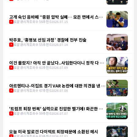
고개 숙인 음바페 “중원 압박 실패… 모든 면에서 스페
인에 밀려"
로얄 관리자
조회수 56
추천 0
2026.07.15
M
박주호, ‘홍명보 선임 과정’ 경찰에 전부 진술
로얄 관리자
조회수 55
추천 0
2026.07.14
M
이건 몰랐지? 아직 안 끝났다..사임한다더니 정작 다 유
지한다
로얄 관리자
조회수 61
추천 0
2026.07.09
M
아르헨티나-이집트 경기 VAR 논란에 대한 의견을 낸 앙
리
로얄 관리자
조회수 67
추천 0
2026.07.08
M
'트럼프 퇴장 번복' 실력으로 진압한 벨기에! 화끈한 정
의구현
로얄 관리자
조회수 59
추천 0
2026.07.07
M
오늘 미국 발로건 다이렉트 퇴장때문에 소환된 메시
로얄 관리자
조회수 83
추천 0
2026.07.02
M