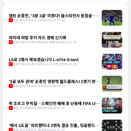
캡틴 손흥민, '3분 2골' 미쳤다! 올스타전서 동점골·역
전골 폭발
로얄 관리자
조회수 33
추천 0
2026.07.30
M
라미네 야말 루키 카드 경매 신기록
로얄 커뮤니티관리자
조회수 44
추천 0
2026.07.30
M
LG로 2행시 해보겠습니다 L:otte G:iant
로얄 커뮤니티관리자
조회수 37
추천 0
2026.07.30
M
'3골 모두 관여' 손흥민 영향력 월드클래스! 2경기 연속
골로 LAFC 3-1 승리 견인
로얄 관리자
조회수 55
추천 0
2026.07.23
M
목 조르고 주먹질…스페인전 패배 후 난동에 FIFA 나섰
다
로얄 관리자
조회수 49
추천 0
2026.07.21
M
‘메시 2도움’ 아르헨티나 2연속 결승 진출, 잉글랜드에
2-1 역전승
로얄 관리자
조회수 68
추천 0
2026.07.16
M