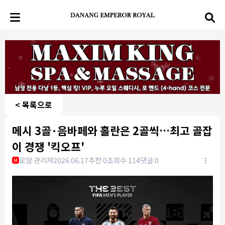
< 목록으로
메시 3골·음바페와 홀란은 2골씩…최고 골잡
이 경쟁 '킥오프'
로얄 관리자
2026.06.17
추천 0
조회수 114
댓글 0
M