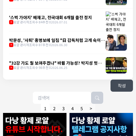
'스벅 가야지' 배재고, 전국대회 6개월 출전 정지
로얄 관리자
조회수 84
추천 0
2026.07.01
M
박문성, '사퇴' 홍명보에 일침 "日 감독처럼 고개 숙이는
게 어렵나"
로얄 관리자
조회수 87
추천 0
2026.06.30
M
"32강 가도 뭘 보여주겠나" 바뀔 가능성? 박지성 헛웃음
치더니
로얄 관리자
조회수 98
추천 0
2026.06.25
M
작성
1
2
3
4
5
>