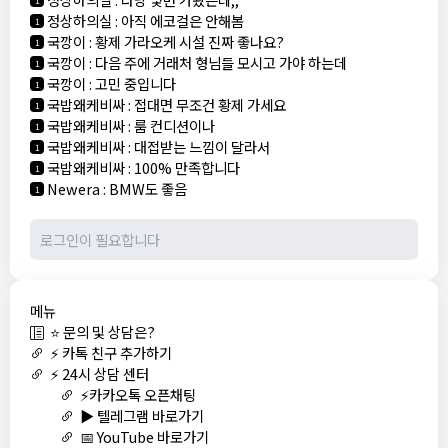
정상하의실
:
아직 에코걸은 안해봄
1
국깡이
:
황제 가라오케 시설 진짜 좋나요?
1
국깡이
:
다음 주에 거래처 형님들 모시고 가야 하는데
1
국깡이
:
고민 중입니다
1
국밥왜케비싸
:
접대면 무조건 황제 가세요
1
국밥왜케비싸
:
룸 컨디션이나
1
국밥왜케비싸
:
대접받는 느낌이 달라서
1
국밥왜케비싸
:
100% 만족합니다
1
Newera
:
BMW도 좋음
1
메뉴
⭐ 문의 및 상담은?
⚡ 카톡 친구 추가하기
⚡ 24시 상담 센터
⚡카카오톡 오픈채팅
▶️ 텔레그램 바로가기
📅 YouTube 바로가기