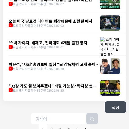
의구현
로얄 관리자
조회수 59
추천 0
2026.07.07
M
오늘 미국 발로건 다이렉트 퇴장때문에 소환된 메시
로얄 관리자
조회수 83
추천 0
2026.07.02
M
'스벅 가야지' 배재고, 전국대회 6개월 출전 정지
로얄 관리자
조회수 84
추천 0
2026.07.01
M
박문성, '사퇴' 홍명보에 일침 "日 감독처럼 고개 숙이는
게 어렵나"
로얄 관리자
조회수 85
추천 0
2026.06.30
M
"32강 가도 뭘 보여주겠나" 바뀔 가능성? 박지성 헛웃음
치더니
로얄 관리자
조회수 98
추천 0
2026.06.25
M
작성
1
2
3
4
5
>