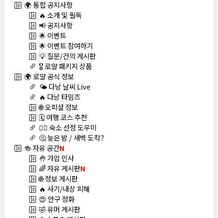
🌍 통합 공지사항
🔥 소개 및 필독
📢 공지사항
🌟 이벤트
🌟 이벤트 참여하기
💡 질문/건의 게시판
🎖️ 로얄 패키지 상품
🌍 로얄 공식 정보
🌤️ 다낭 날씨 Live
🔥 다낭 타임즈
🌐 오피셜 정보
🗓️ 여행 코스 추천
🏊‍♀️ 숙소 선정 도우미
🤔 늦은 밤 / 새벽 도착?
🍻 자유 공간
N
🤚 가입 인사
🌈 자유 게시판
N
🌐 정보 게시판
🔥 사기/내상 피해
😍 안구 정화
🤣 유머 게시판