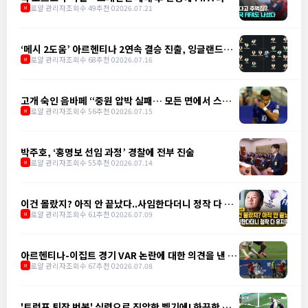
다
로얄 관리자
조회수 49
추천 0
2026.07.21
M
‘메시 2도움’ 아르헨티나 2연속 결승 진출, 잉글랜드에
2-1 역전승
로얄 관리자
조회수 68
추천 0
2026.07.16
M
고개 숙인 음바페 “중원 압박 실패… 모든 면에서 스페
인에 밀려"
로얄 관리자
조회수 56
추천 0
2026.07.15
M
박주호, ‘홍명보 선임 과정’ 경찰에 전부 진술
로얄 관리자
조회수 55
추천 0
2026.07.14
M
이건 몰랐지? 아직 안 끝났다..사임한다더니 정작 다 유
지한다
로얄 관리자
조회수 61
추천 0
2026.07.09
M
아르헨티나-이집트 경기 VAR 논란에 대한 의견을 낸 앙
리
로얄 관리자
조회수 67
추천 0
2026.07.08
M
'트럼프 퇴장 번복' 실력으로 진압한 벨기에! 화끈한 정