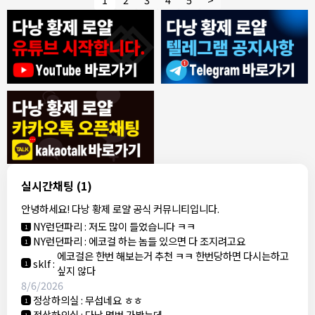
8/4/2026
모기한테물림
:
여기도 문의해보면 바로 알려줌
1
모기한테물림
:
정찰가보다 쌀수 없음
1
결혼안해
:
ㄹㅇ 팩트 ㅋㅋㅋㅋ
1
결혼안해
:
ㄹㅇ 팩트 ㅋㅋㅋㅋ
1
8/5/2026
실시간채팅
(1)
NY런던파리
:
다낭 에코걸 여기서 예약 가능한가요?
1
안녕하세요! 다낭 황제 로얄 공식 커뮤니티입니다.
3군
:
에코걸 좀 조심 하는게 좋음
1
NY런던파리
:
저도 많이 들었습니다 ㅋㅋ
1
NY런던파리
:
에코걸 하는 놈들 있으면 다 조지려고요
1
에코걸은 한번 해보는거 추천 ㅋㅋ 한번당하면 다시는하고
sklf
:
1
싶지 않다
8/6/2026
정상하의실
:
무섭네요 ㅎㅎ
1
정상하의실
:
다낭 몇번 가봤는데,,
1