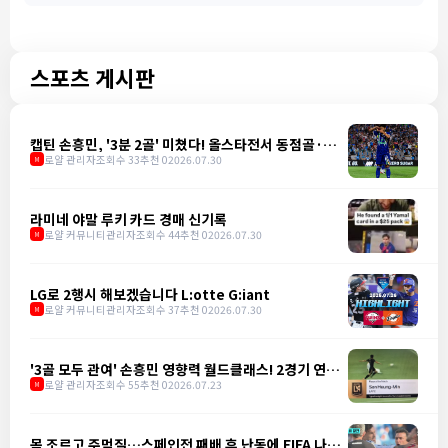
스포츠 게시판
캡틴 손흥민, '3분 2골' 미쳤다! 올스타전서 동점골·역
전골 폭발
로얄 관리자
조회수 33
추천 0
2026.07.30
M
라미네 야말 루키 카드 경매 신기록
로얄 커뮤니티관리자
조회수 44
추천 0
2026.07.30
M
LG로 2행시 해보겠습니다 L:otte G:iant
로얄 커뮤니티관리자
조회수 37
추천 0
2026.07.30
M
'3골 모두 관여' 손흥민 영향력 월드클래스! 2경기 연속
골로 LAFC 3-1 승리 견인
로얄 관리자
조회수 55
추천 0
2026.07.23
M
목 조르고 주먹질…스페인전 패배 후 난동에 FIFA 나섰