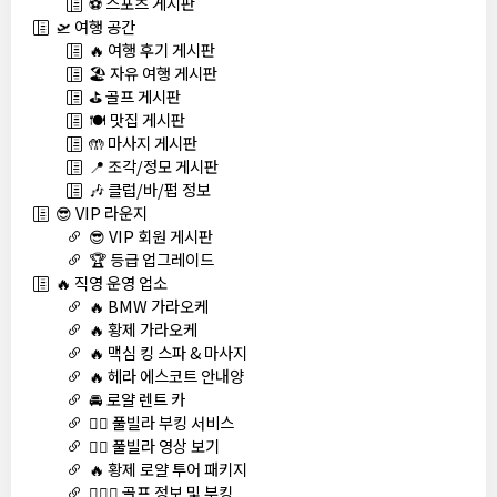
⚽ 스포츠 게시판
🛫 여행 공간
🔥 여행 후기 게시판
🏖️ 자유 여행 게시판
⛳ 골프 게시판
🍽️ 맛집 게시판
🤲 마사지 게시판
📍 조각/정모 게시판
🎶 클럽/바/펍 정보
😎 VIP 라운지
😎 VIP 회원 게시판
🏆 등급 업그레이드
🔥 직영 운영 업소
🔥 BMW 가라오케
🔥 황제 가라오케
🔥 맥심 킹 스파 & 마사지
🔥 헤라 에스코트 안내양
🚘 로얄 렌트 카
🏊‍♀️ 풀빌라 부킹 서비스
🏊‍♀️ 풀빌라 영상 보기
🔥 황제 로얄 투어 패키지
🏌🏻‍♂️ 골프 정보 및 부킹