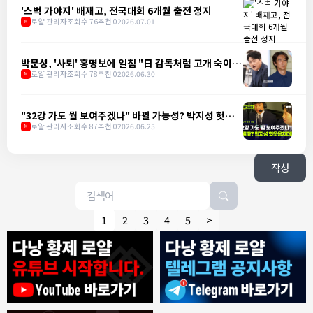
'스벅 가야지' 배재고, 전국대회 6개월 출전 정지
로얄 관리자
조회수 76
추천 0
2026.07.01
M
박문성, '사퇴' 홍명보에 일침 "日 감독처럼 고개 숙이는
게 어렵나"
로얄 관리자
조회수 78
추천 0
2026.06.30
M
"32강 가도 뭘 보여주겠나" 바뀔 가능성? 박지성 헛웃음
치더니
로얄 관리자
조회수 87
추천 0
2026.06.25
M
작성
1
2
3
4
5
>