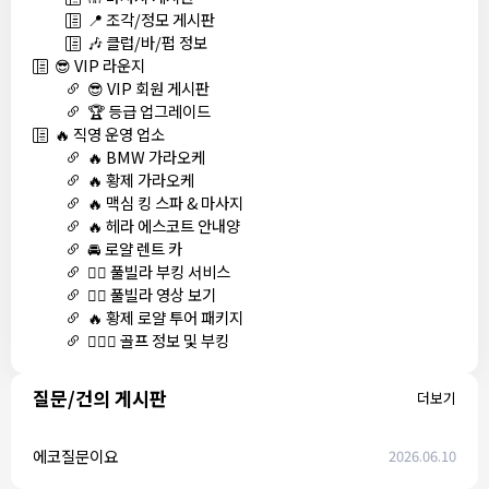
📍 조각/정모 게시판
🎶 클럽/바/펍 정보
😎 VIP 라운지
😎 VIP 회원 게시판
🏆 등급 업그레이드
🔥 직영 운영 업소
🔥 BMW 가라오케
🔥 황제 가라오케
🔥 맥심 킹 스파 & 마사지
🔥 헤라 에스코트 안내양
🚘 로얄 렌트 카
🏊‍♀️ 풀빌라 부킹 서비스
🏊‍♀️ 풀빌라 영상 보기
🔥 황제 로얄 투어 패키지
🏌🏻‍♂️ 골프 정보 및 부킹
질문/건의 게시판
더보기
에코질문이요
2026.06.10