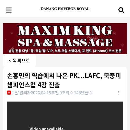
< 목록으로
손흥민의 역습에서 나온 PK…LAFC, 북중미
챔피언스컵 4강 진출
로얄 관리자
2026.04.15
추천 0
조회수 146
댓글 0
M