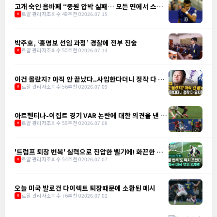
고개 숙인 음바페 “중원 압박 실패… 모든 면에서 스페
인에 밀려"
로얄 관리자
조회수 48
추천 0
2026.07.15
M
박주호, ‘홍명보 선임 과정’ 경찰에 전부 진술
로얄 관리자
조회수 50
추천 0
2026.07.14
M
이건 몰랐지? 아직 안 끝났다..사임한다더니 정작 다 유
지한다
로얄 관리자
조회수 56
추천 0
2026.07.09
M
아르헨티나-이집트 경기 VAR 논란에 대한 의견을 낸 앙
리
로얄 관리자
조회수 59
추천 0
2026.07.08
M
'트럼프 퇴장 번복' 실력으로 진압한 벨기에! 화끈한 정
의구현
로얄 관리자
조회수 54
추천 0
2026.07.07
M
오늘 미국 발로건 다이렉트 퇴장때문에 소환된 메시
로얄 관리자
조회수 76
추천 0
2026.07.02
M