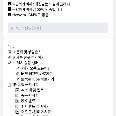
국밥왜케비싸
:
대접받는 느낌이 달라서
1
국밥왜케비싸
:
100% 만족합니다
1
Newera
:
BMW도 좋음
1
메뉴
⭐ 문의 및 상담은?
⚡ 카톡 친구 추가하기
⚡ 24시 상담 센터
⚡카카오톡 오픈채팅
▶️ 텔레그램 바로가기
📅 YouTube 바로가기
🌍 통합 공지사항
🔥 소개 및 필독
📢 공지사항
🌟 이벤트
🌟 이벤트 참여하기
💡 질문/건의 게시판