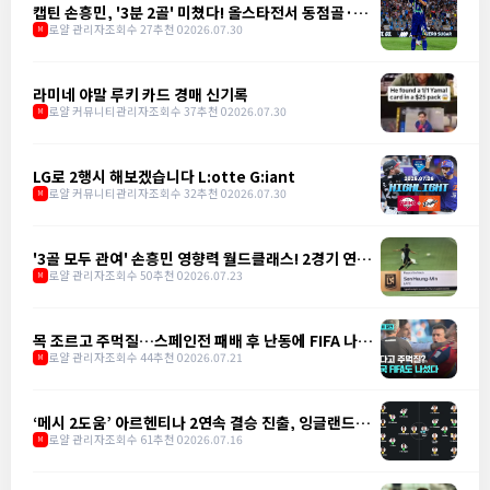
캡틴 손흥민, '3분 2골' 미쳤다! 올스타전서 동점골·역
전골 폭발
로얄 관리자
조회수 27
추천 0
2026.07.30
M
라미네 야말 루키 카드 경매 신기록
로얄 커뮤니티관리자
조회수 37
추천 0
2026.07.30
M
LG로 2행시 해보겠습니다 L:otte G:iant
로얄 커뮤니티관리자
조회수 32
추천 0
2026.07.30
M
'3골 모두 관여' 손흥민 영향력 월드클래스! 2경기 연속
골로 LAFC 3-1 승리 견인
로얄 관리자
조회수 50
추천 0
2026.07.23
M
목 조르고 주먹질…스페인전 패배 후 난동에 FIFA 나섰
다
로얄 관리자
조회수 44
추천 0
2026.07.21
M
‘메시 2도움’ 아르헨티나 2연속 결승 진출, 잉글랜드에
2-1 역전승
로얄 관리자
조회수 61
추천 0
2026.07.16
M