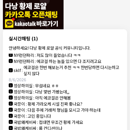
8/4/2026
모기한테물림
:
여기도 문의해보면 바로 알려줌
1
모기한테물림
:
정찰가보다 쌀수 없음
1
결혼안해
:
ㄹㅇ 팩트 ㅋㅋㅋㅋ
1
결혼안해
:
ㄹㅇ 팩트 ㅋㅋㅋㅋ
1
8/5/2026
실시간채팅
(1)
NY런던파리
:
다낭 에코걸 여기서 예약 가능한가요?
1
안녕하세요! 다낭 황제 로얄 공식 커뮤니티입니다.
3군
:
에코걸 좀 조심 하는게 좋음
1
NY런던파리
:
저도 많이 들었습니다 ㅋㅋ
1
NY런던파리
:
에코걸 하는 놈들 있으면 다 조지려고요
1
에코걸은 한번 해보는거 추천 ㅋㅋ 한번당하면 다시는하고
sklf
:
1
싶지 않다
8/6/2026
정상하의실
:
무섭네요 ㅎㅎ
1
정상하의실
:
다낭 몇번 가봤는데,,
1
정상하의실
:
아직 에코걸은 안해봄
1
국깡이
:
황제 가라오케 시설 진짜 좋나요?
1
국깡이
:
다음 주에 거래처 형님들 모시고 가야 하는데
1
국깡이
:
고민 중입니다
1
국밥왜케비싸
:
접대면 무조건 황제 가세요
1
국밥왜케비싸
:
룸 컨디션이나
1