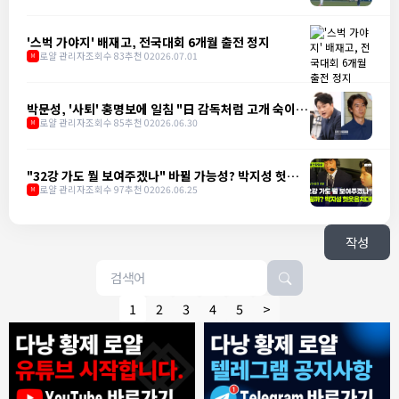
'스벅 가야지' 배재고, 전국대회 6개월 출전 정지
로얄 관리자
조회수 83
추천 0
2026.07.01
M
박문성, '사퇴' 홍명보에 일침 "日 감독처럼 고개 숙이는
게 어렵나"
로얄 관리자
조회수 85
추천 0
2026.06.30
M
"32강 가도 뭘 보여주겠나" 바뀔 가능성? 박지성 헛웃음
치더니
로얄 관리자
조회수 97
추천 0
2026.06.25
M
작성
1
2
3
4
5
>