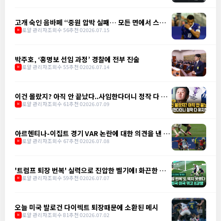
고개 숙인 음바페 “중원 압박 실패… 모든 면에서 스페
인에 밀려"
로얄 관리자
조회수 56
추천 0
2026.07.15
M
박주호, ‘홍명보 선임 과정’ 경찰에 전부 진술
로얄 관리자
조회수 55
추천 0
2026.07.14
M
이건 몰랐지? 아직 안 끝났다..사임한다더니 정작 다 유
지한다
로얄 관리자
조회수 61
추천 0
2026.07.09
M
아르헨티나-이집트 경기 VAR 논란에 대한 의견을 낸 앙
리
로얄 관리자
조회수 67
추천 0
2026.07.08
M
'트럼프 퇴장 번복' 실력으로 진압한 벨기에! 화끈한 정
의구현
로얄 관리자
조회수 59
추천 0
2026.07.07
M
오늘 미국 발로건 다이렉트 퇴장때문에 소환된 메시
로얄 관리자
조회수 81
추천 0
2026.07.02
M