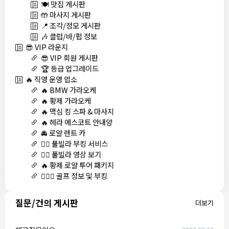
🍽️ 맛집 게시판
🤲 마사지 게시판
📍 조각/정모 게시판
🎶 클럽/바/펍 정보
😎 VIP 라운지
😎 VIP 회원 게시판
🏆 등급 업그레이드
🔥 직영 운영 업소
🔥 BMW 가라오케
🔥 황제 가라오케
🔥 맥심 킹 스파 & 마사지
🔥 헤라 에스코트 안내양
🚘 로얄 렌트 카
🏊‍♀️ 풀빌라 부킹 서비스
🏊‍♀️ 풀빌라 영상 보기
🔥 황제 로얄 투어 패키지
🏌🏻‍♂️ 골프 정보 및 부킹
질문/건의 게시판
더보기