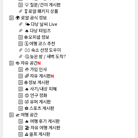
💡 질문/건의 게시판
🎖️ 로얄 패키지 상품
🌍 로얄 공식 정보
🌤️ 다낭 날씨 Live
🔥 다낭 타임즈
🌐 오피셜 정보
🗓️ 여행 코스 추천
🏊‍♀️ 숙소 선정 도우미
🤔 늦은 밤 / 새벽 도착?
🍻 자유 공간
N
🤚 가입 인사
🌈 자유 게시판
N
🌐 정보 게시판
🔥 사기/내상 피해
😍 안구 정화
🤣 유머 게시판
⚽ 스포츠 게시판
🛫 여행 공간
🔥 여행 후기 게시판
🏖️ 자유 여행 게시판
⛳ 골프 게시판