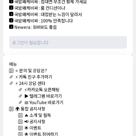
국밥왜케비싸
:
접대면 무조건 황제 가세요
1
국밥왜케비싸
:
룸 컨디션이나
1
국밥왜케비싸
:
대접받는 느낌이 달라서
1
국밥왜케비싸
:
100% 만족합니다
1
Newera
:
BMW도 좋음
1
메뉴
⭐ 문의 및 상담은?
⚡ 카톡 친구 추가하기
⚡ 24시 상담 센터
⚡카카오톡 오픈채팅
▶️ 텔레그램 바로가기
📅 YouTube 바로가기
🌍 통합 공지사항
🔥 소개 및 필독
📢 공지사항
🌟 이벤트
🌟 이벤트 참여하기