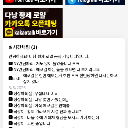
8/4/2026
모기한테물림
:
여기도 문의해보면 바로 알려줌
1
모기한테물림
:
정찰가보다 쌀수 없음
1
결혼안해
:
ㄹㅇ 팩트 ㅋㅋㅋㅋ
1
결혼안해
:
ㄹㅇ 팩트 ㅋㅋㅋㅋ
1
8/5/2026
실시간채팅
(1)
NY런던파리
:
다낭 에코걸 여기서 예약 가능한가요?
1
안녕하세요! 다낭 황제 로얄 공식 커뮤니티입니다.
3군
:
에코걸 좀 조심 하는게 좋음
1
NY런던파리
:
저도 많이 들었습니다 ㅋㅋ
1
NY런던파리
:
에코걸 하는 놈들 있으면 다 조지려고요
1
에코걸은 한번 해보는거 추천 ㅋㅋ 한번당하면 다시는하고
sklf
:
1
싶지 않다
8/6/2026
정상하의실
:
무섭네요 ㅎㅎ
1
정상하의실
:
다낭 몇번 가봤는데,,
1
정상하의실
:
아직 에코걸은 안해봄
1
국깡이
:
황제 가라오케 시설 진짜 좋나요?
1
국깡이
:
다음 주에 거래처 형님들 모시고 가야 하는데
1
국깡이
:
고민 중입니다
1