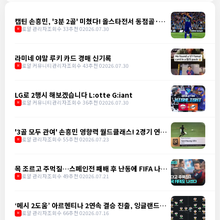
캡틴 손흥민, '3분 2골' 미쳤다! 올스타전서 동점골·역
전골 폭발
로얄 관리자
조회수 33
추천 0
2026.07.30
M
라미네 야말 루키 카드 경매 신기록
로얄 커뮤니티관리자
조회수 43
추천 0
2026.07.30
M
LG로 2행시 해보겠습니다 L:otte G:iant
로얄 커뮤니티관리자
조회수 36
추천 0
2026.07.30
M
'3골 모두 관여' 손흥민 영향력 월드클래스! 2경기 연속
골로 LAFC 3-1 승리 견인
로얄 관리자
조회수 55
추천 0
2026.07.23
M
목 조르고 주먹질…스페인전 패배 후 난동에 FIFA 나섰
다
로얄 관리자
조회수 49
추천 0
2026.07.21
M
‘메시 2도움’ 아르헨티나 2연속 결승 진출, 잉글랜드에
2-1 역전승
로얄 관리자
조회수 66
추천 0
2026.07.16
M