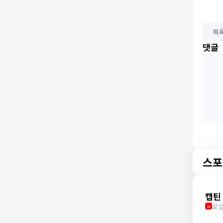
목
댓글
스포
캡틴
로얄
M