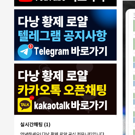
8/4/2026
모기한테물림
:
여기도 문의해보면 바로 알려줌
1
모기한테물림
:
정찰가보다 쌀수 없음
1
결혼안해
:
ㄹㅇ 팩트 ㅋㅋㅋㅋ
1
결혼안해
:
ㄹㅇ 팩트 ㅋㅋㅋㅋ
1
8/5/2026
NY런던파
다낭 에코걸 여기서 예약 가능한가
:
1
리
요?
3군
:
에코걸 좀 조심 하는게 좋음
1
실시간채팅
(1)
NY런던파리
:
저도 많이 들었습니다 ㅋㅋ
1
안녕하세요! 다낭 황제 로얄 공식 커뮤니티입니다.