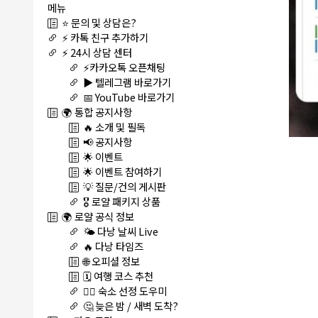
메뉴
⭐ 문의 및 상담은?
⚡ 카톡 친구 추가하기
⚡ 24시 상담 센터
⚡카카오톡 오픈채팅
▶️ 텔레그램 바로가기
📅 YouTube 바로가기
🌍 통합 공지사항
🔥 소개 및 필독
📢 공지사항
🌟 이벤트
🌟 이벤트 참여하기
💡 질문/건의 게시판
🎖️ 로얄 패키지 상품
🌍 로얄 공식 정보
🌤️ 다낭 날씨 Live
🔥 다낭 타임즈
🌐 오피셜 정보
🗓️ 여행 코스 추천
🏊‍♀️ 숙소 선정 도우미
🤔 늦은 밤 / 새벽 도착?