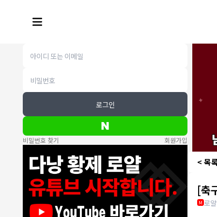
로그인
비밀번호 찾기
회원가입
< 목
[축
로얄
M