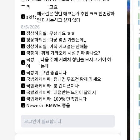
NY런던파
에코걸 하는 놈들 있으면 다 조지려
:
1
리
고요
에코걸은 한번 해보는거 추천 ㅋㅋ 한번당하
sklf
:
1
면 다시는하고 싶지 않다
8/6/2026
정상하의실
:
무섭네요 ㅎㅎ
1
정상하의실
:
다낭 몇번 가봤는데,,
1
정상하의실
:
아직 에코걸은 안해봄
1
국깡이
:
황제 가라오케 시설 진짜 좋나요?
1
국깡
다음 주에 거래처 형님들 모시고 가야 하
:
1
이
는데
국깡이
:
고민 중입니다
1
국밥왜케비싸
:
접대면 무조건 황제 가세요
1
국밥왜케비싸
:
룸 컨디션이나
1
국밥왜케비싸
:
대접받는 느낌이 달라서
1
국밥왜케비싸
:
100% 만족합니다
1
Newera
:
BMW도 좋음
1