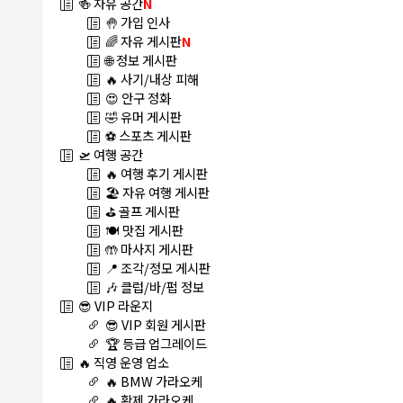
🍻 자유 공간
N
🤚 가입 인사
🌈 자유 게시판
N
🌐 정보 게시판
🔥 사기/내상 피해
😍 안구 정화
🤣 유머 게시판
⚽ 스포츠 게시판
🛫 여행 공간
🔥 여행 후기 게시판
🏖️ 자유 여행 게시판
⛳ 골프 게시판
🍽️ 맛집 게시판
🤲 마사지 게시판
📍 조각/정모 게시판
🎶 클럽/바/펍 정보
😎 VIP 라운지
😎 VIP 회원 게시판
🏆 등급 업그레이드
🔥 직영 운영 업소
🔥 BMW 가라오케
🔥 황제 가라오케