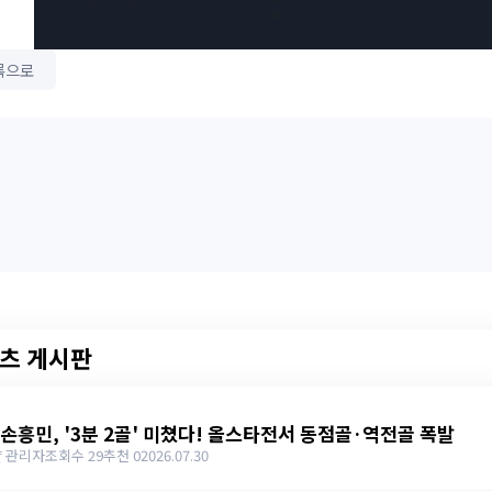
록으로
츠 게시판
 손흥민, '3분 2골' 미쳤다! 올스타전서 동점골·역전골 폭발
 관리자
조회수 29
추천 0
2026.07.30