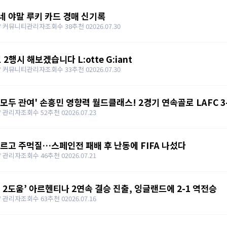
네 야말 루키 카드 경매 신기록
얄 커뮤니티관리자
조회수 38
추천 0
2026.07.30
 2행시 해보겠습니다 L:otte G:iant
얄 커뮤니티관리자
조회수 33
추천 0
2026.07.30
 모두 관여' 손흥민 영향력 월드클래스! 2경기 연속골로 LAFC 3
 관리자
조회수 52
추천 0
2026.07.23
조르고 주먹질…스페인전 패배 후 난동에 FIFA 나섰다
 관리자
조회수 46
추천 0
2026.07.21
 2도움’ 아르헨티나 2연속 결승 진출, 잉글랜드에 2-1 역전승
 관리자
조회수 63
추천 0
2026.07.16