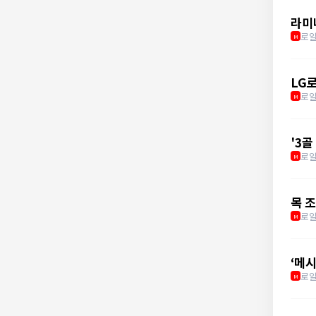
라미
로
M
LG로
로
M
'3골
로얄
M
목 
로얄
M
‘메시
로얄
M