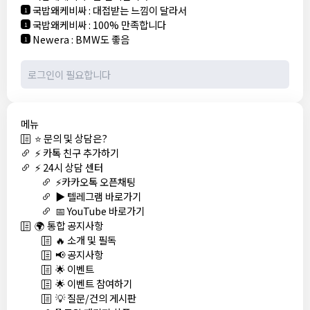
국밥왜케비싸
:
대접받는 느낌이 달라서
1
국밥왜케비싸
:
100% 만족합니다
1
Newera
:
BMW도 좋음
1
메뉴
⭐ 문의 및 상담은?
⚡ 카톡 친구 추가하기
⚡ 24시 상담 센터
⚡카카오톡 오픈채팅
▶️ 텔레그램 바로가기
📅 YouTube 바로가기
🌍 통합 공지사항
🔥 소개 및 필독
📢 공지사항
🌟 이벤트
🌟 이벤트 참여하기
💡 질문/건의 게시판