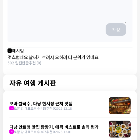
작성
에시앙
1
멋스럽네요 날씨가 흐려서 오히려 더 분위기 있네요
502 일전
답글
추천 (0)
자유 여행 게시판
코바 쌀국수, 다낭 한시장 근처 맛집
로얄 강 대표
조회수 418
추천 0
2025.12.18
m
다낭 안트엉 맛집 탐방기, 에픽 비스트로 솔직 평가
로얄 강 대표
조회수 407
추천 0
2025.12.01
m