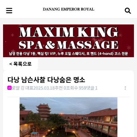
< 목록으로
다낭 남슨사찰 다낭숨은 명소
로얄 강 대표
2025.03.18
추천 0
조회수 959
댓글 1
m