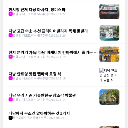
한시장 근처 다낭 마사지, 장미스파
로얄 강 대표
조회수 546
추천 0
2025.11.22
m
다낭 고급 숙소 추천 프리미어빌리지 독채 풀빌라
로얄 강 대표
조회수 497
추천 0
2025.11.20
m
현지 분위기 가득! 다낭 미케비치 반마이에서 즐기는 분
짜 한 그릇
로얄 강 대표
조회수 415
추천 0
2025.11.19
m
다낭 안트엉 맛집 벱바바 로컬 식
로얄 강 대표
조회수 465
추천 0
2025.11.18
m
다낭 우기 시즌 가볼만한곳 참조각 박물관
로얄 강 대표
조회수 344
추천 0
2025.11.14
m
다낭에서 무조건 알아야하는 것 5가지
포춘
조회수 734
댓글 3
추천 0
2025.08.24
1