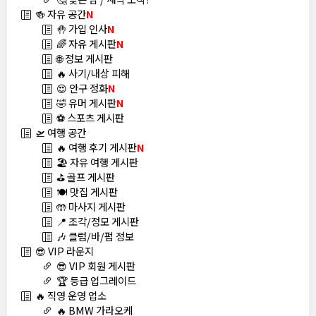
🍻 자유 공간
N
🤚 가입 인사
N
🌈 자유 게시판
N
🌐 정보 게시판
🔥 사기/내상 피해
😍 안구 정화
N
🤣 유머 게시판
N
⚽ 스포츠 게시판
🛫 여행 공간
🔥 여행 후기 게시판
N
🏖️ 자유 여행 게시판
⛳ 골프 게시판
🍽️ 맛집 게시판
🤲 마사지 게시판
📍 조각/정모 게시판
🎶 클럽/바/펍 정보
😎 VIP 라운지
😎 VIP 회원 게시판
🏆 등급 업그레이드
🔥 직영 운영 업소
🔥 BMW 가라오케