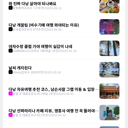
와 진짜 다낭 살아야 되나봐요
황제폐하
조회수 727
추천 0
2025.06.12
1
다낭 개꿀팁 (비수기에 여행 와야되는 이유)
오네로아
조회수 870
추천 0
2025.06.08
1
야자수랑 클럽 가야 여행이 실감이 나네
HARMANGGU
조회수 788
댓글 1
추천 0
2025.05.19
1
날씨 개지린다
ldlwlq
조회수 1082
추천 0
2025.05.16
1
다낭 자유여행 추천 코스, 남슨사찰 그랩 이동 & 입장료
완벽 가이드
로얄 강 대표
조회수 851
댓글 1
추천 0
2025.05.03
m
다낭 선짜마리나 카페 리뷰, 영흥사 여행 전 꼭 들러야 할
핫플
로얄 강 대표
조회수 851
추천 0
2025.04.30
m