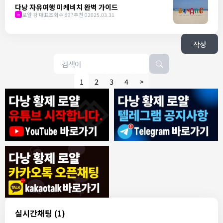
다낭 자유여행 미케비치 완벽 가이드
로얄 강 대표
조회수 897
추천 0
2025.03.31
m
작성
1
2
3
4
>
8/4/2026
모기한테물림
:
여기도 문의해보면 바로 알려줌
1
모기한테물림
:
정찰가보다 쌀수 없음
1
결혼안해
:
ㄹㅇ 팩트 ㅋㅋㅋㅋ
1
결혼안해
:
ㄹㅇ 팩트 ㅋㅋㅋㅋ
1
8/5/2026
실시간채팅
(1)
NY런던파리
:
다낭 에코걸 여기서 예약 가능한가요?
1