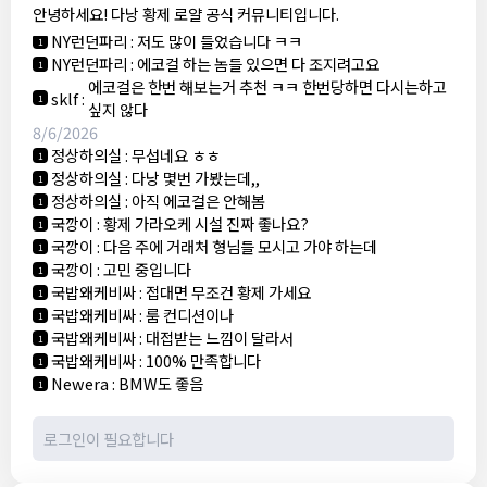
안녕하세요! 다낭 황제 로얄 공식 커뮤니티입니다.
3군
:
에코걸 좀 조심 하는게 좋음
1
NY런던파리
:
저도 많이 들었습니다 ㅋㅋ
1
NY런던파리
:
에코걸 하는 놈들 있으면 다 조지려고요
1
에코걸은 한번 해보는거 추천 ㅋㅋ 한번당하면 다시는하고
sklf
:
1
싶지 않다
8/6/2026
정상하의실
:
무섭네요 ㅎㅎ
1
정상하의실
:
다낭 몇번 가봤는데,,
1
정상하의실
:
아직 에코걸은 안해봄
1
국깡이
:
황제 가라오케 시설 진짜 좋나요?
1
국깡이
:
다음 주에 거래처 형님들 모시고 가야 하는데
1
국깡이
:
고민 중입니다
1
국밥왜케비싸
:
접대면 무조건 황제 가세요
1
국밥왜케비싸
:
룸 컨디션이나
1
국밥왜케비싸
:
대접받는 느낌이 달라서
1
국밥왜케비싸
:
100% 만족합니다
1
Newera
:
BMW도 좋음
1