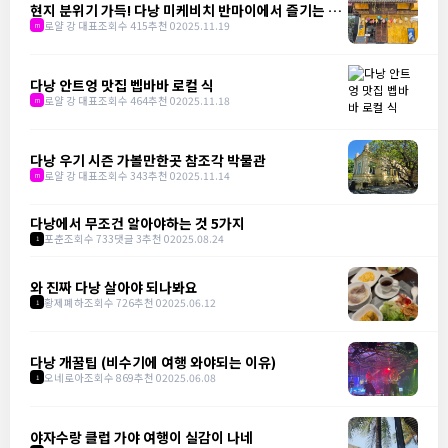
현지 분위기 가득! 다낭 미케비치 반마이에서 즐기는 분
짜 한 그릇
로얄 강 대표
조회수 415
추천 0
2025.11.19
m
다낭 안트엉 맛집 벱바바 로컬 식
로얄 강 대표
조회수 464
추천 0
2025.11.18
m
다낭 우기 시즌 가볼만한곳 참조각 박물관
로얄 강 대표
조회수 343
추천 0
2025.11.14
m
다낭에서 무조건 알아야하는 것 5가지
포춘
조회수 733
댓글 3
추천 0
2025.08.24
1
와 진짜 다낭 살아야 되나봐요
황제폐하
조회수 726
추천 0
2025.06.12
1
다낭 개꿀팁 (비수기에 여행 와야되는 이유)
오네로아
조회수 869
추천 0
2025.06.08
1
야자수랑 클럽 가야 여행이 실감이 나네