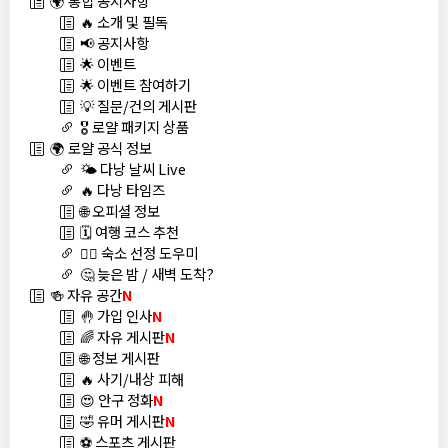
🌍 통합 공지사항
🔥 소개 및 필독
📢 공지사항
🌟 이벤트
🌟 이벤트 참여하기
💡 질문/건의 게시판
🎖️ 로얄 패키지 상품
🌍 로얄 공식 정보
🌤️ 다낭 날씨 Live
🔥 다낭 타임즈
🌐 오피셜 정보
🗓️ 여행 코스 추천
🏊‍♀️ 숙소 선정 도우미
🤔 늦은 밤 / 새벽 도착?
🍻 자유 공간
N
🤚 가입 인사
N
🌈 자유 게시판
N
🌐 정보 게시판
🔥 사기/내상 피해
😍 안구 정화
N
🤣 유머 게시판
N
⚽ 스포츠 게시판