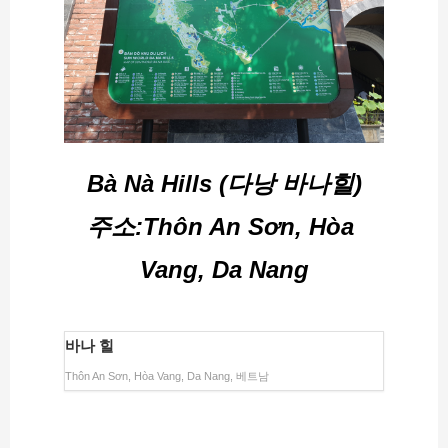
Bà Nà Hills (다낭 바나힐)
주소:Thôn An Sơn, Hòa 
Vang, Da Nang
바나 힐
Thôn An Sơn, Hòa Vang, Da Nang, 베트남