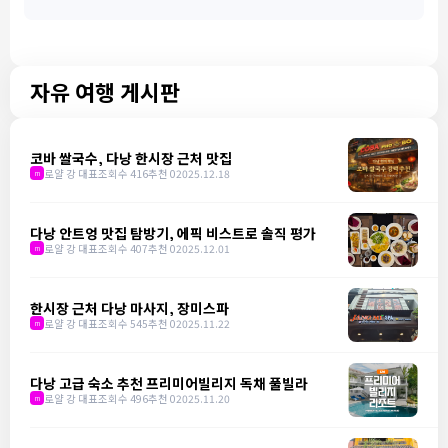
자유 여행 게시판
코바 쌀국수, 다낭 한시장 근처 맛집
로얄 강 대표
조회수 416
추천 0
2025.12.18
m
다낭 안트엉 맛집 탐방기, 에픽 비스트로 솔직 평가
로얄 강 대표
조회수 407
추천 0
2025.12.01
m
한시장 근처 다낭 마사지, 장미스파
로얄 강 대표
조회수 545
추천 0
2025.11.22
m
다낭 고급 숙소 추천 프리미어빌리지 독채 풀빌라
로얄 강 대표
조회수 496
추천 0
2025.11.20
m