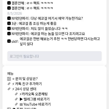
결혼안해
:
ㄹㅇ 팩트 ㅋㅋㅋㅋ
1
결혼안해
:
ㄹㅇ 팩트 ㅋㅋㅋㅋ
1
8/5/2026
NY런던파리
:
다낭 에코걸 여기서 예약 가능한가요?
1
3군
:
에코걸 좀 조심 하는게 좋음
1
NY런던파리
:
저도 많이 들었습니다 ㅋㅋ
1
NY런던파리
:
에코걸 하는 놈들 있으면 다 조지려고요
1
에코걸은 한번 해보는거 추천 ㅋㅋ 한번당하면 다시는하고
sklf
:
1
싶지 않다
메뉴
⭐ 문의 및 상담은?
⚡ 카톡 친구 추가하기
⚡ 24시 상담 센터
⚡카카오톡 오픈채팅
▶️ 텔레그램 바로가기
📅 YouTube 바로가기