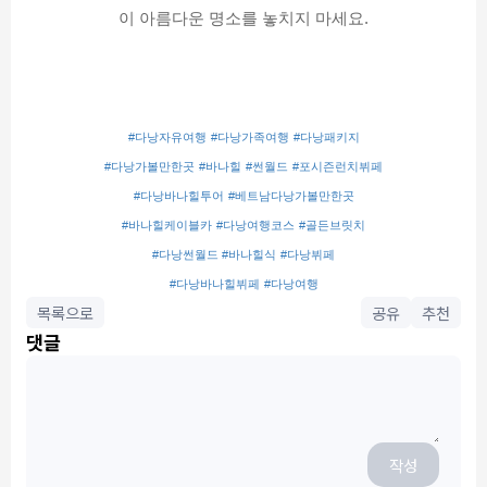
이 아름다운 명소를 놓치지 마세요.
#다낭자유여행
#다낭가족여행
#다낭패키지
#다낭가볼만한곳
#바나힐
#썬월드
#포시즌런치뷔페
#다낭바나힐투어
#베트남다낭가볼만한곳
#바나힐케이블카
#다낭여행코스
#골든브릿치
#다낭썬월드 #바나힐식
#다낭뷔페
#다낭바나힐뷔페
#다낭여행
목록으로
공유
추천
댓글
작성