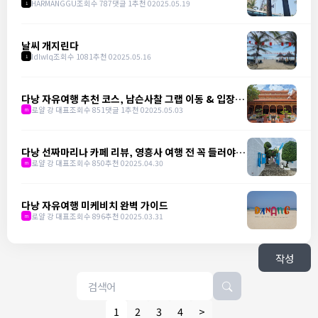
HARMANGGU
조회수 787
댓글 1
추천 0
2025.05.19
1
날씨 개지린다
ldlwlq
조회수 1081
추천 0
2025.05.16
1
다낭 자유여행 추천 코스, 남슨사찰 그랩 이동 & 입장료
완벽 가이드
로얄 강 대표
조회수 851
댓글 1
추천 0
2025.05.03
m
다낭 선짜마리나 카페 리뷰, 영흥사 여행 전 꼭 들러야 할
핫플
로얄 강 대표
조회수 850
추천 0
2025.04.30
m
다낭 자유여행 미케비치 완벽 가이드
로얄 강 대표
조회수 896
추천 0
2025.03.31
m
작성
1
2
3
4
>