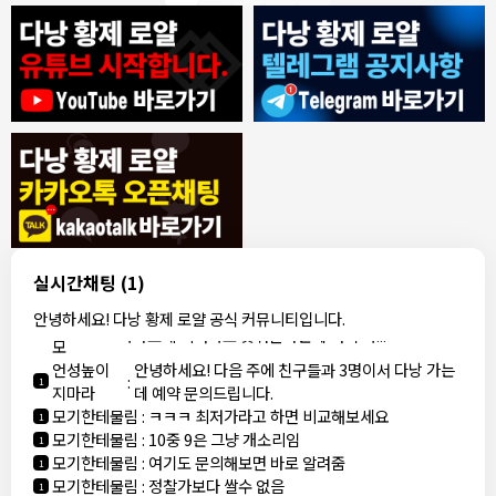
7/30/2026
ROY
:
에코걸은 파면 팔수록 괴담만..
1
ROY
:
제 지인이 예약 후
1
ROY
:
갑자기 연락이 끊겨 당황했다네요
1
동동이
:
오늘 무슨 날인가요
1
동동이
:
군인들이 뭐 하는데 다낭에서
1
1000억 대표
:
축제 하던디요
1
8/4/2026
빨갱이관타나모
:
ㅎㅇ
1
실시간채팅
(1)
빨갱이
아까 오픈채팅에서 로컬 브로커라는 애가 카톡 왔는데
안녕하세요! 다낭 황제 로얄 공식 커뮤니티입니다.
관타나
:
1
가라오케 최저가로 맞춰준다는데 여기 가...
모
언성높이
안녕하세요! 다음 주에 친구들과 3명이서 다낭 가는
:
1
지마라
데 예약 문의드립니다.
모기한테물림
:
ㅋㅋㅋ 최저가라고 하면 비교해보세요
1
모기한테물림
:
10중 9은 그냥 개소리임
1
모기한테물림
:
여기도 문의해보면 바로 알려줌
1
모기한테물림
:
정찰가보다 쌀수 없음
1