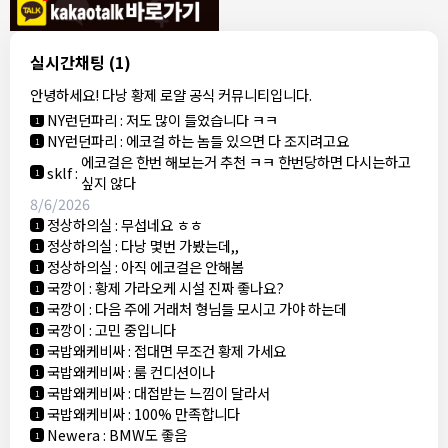
결혼안해
:
ㄹㅇ 팩트 ㅋㅋㅋㅋ
1
결혼안해
:
ㄹㅇ 팩트 ㅋㅋㅋㅋ
1
8/5/2026
실시간채팅
(1)
NY런던파리
:
다낭 에코걸 여기서 예약 가능한가요?
1
안녕하세요! 다낭 황제 로얄 공식 커뮤니티입니다.
3군
:
에코걸 좀 조심 하는게 좋음
1
NY런던파리
:
저도 많이 들었습니다 ㅋㅋ
1
NY런던파리
:
에코걸 하는 놈들 있으면 다 조지려고요
1
에코걸은 한번 해보는거 추천 ㅋㅋ 한번당하면 다시는하고
sklf
:
1
싶지 않다
8/6/2026
정상하의실
:
무섭네요 ㅎㅎ
1
정상하의실
:
다낭 몇번 가봤는데,,
1
정상하의실
:
아직 에코걸은 안해봄
1
국깡이
:
황제 가라오케 시설 진짜 좋나요?
1
국깡이
:
다음 주에 거래처 형님들 모시고 가야 하는데
1
국깡이
:
고민 중입니다
1
국밥왜케비싸
:
접대면 무조건 황제 가세요
1
국밥왜케비싸
:
룸 컨디션이나
1
국밥왜케비싸
:
대접받는 느낌이 달라서
1
국밥왜케비싸
:
100% 만족합니다
1
Newera
:
BMW도 좋음
1