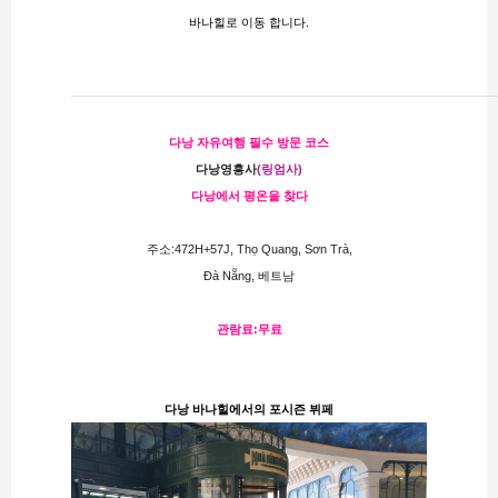
바나힐로 이동 합니다.
다낭 자유여행 필수 방문 코스
다낭영흥사
(링엄사)
다낭에서 평온을 찾다
주소:472H+57J, Thọ Quang, Sơn Trà,
Đà Nẵng, 베트남
관람료:무료
다낭 바나힐에서의 포시즌 뷔페