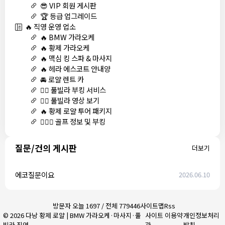
😎 VIP 회원 게시판
🏆 등급 업그레이드
🔥 직영 운영 업소
🔥 BMW 가라오케
🔥 황제 가라오케
🔥 맥심 킹 스파 & 마사지
🔥 헤라 에스코트 안내양
🚘 로얄 렌트 카
🏊‍♀️ 풀빌라 부킹 서비스
🏊‍♀️ 풀빌라 영상 보기
🔥 황제 로얄 투어 패키지
🏌🏻‍♂️ 골프 정보 및 부킹
질문/건의 게시판
더보기
에코질문이요
2026.06.10
방문자 오늘 1697 / 전체 779446
사이트맵
Rss
© 2026 다낭 황제 로얄 | BMW 가라오케·마사지·풀
사이트 이용약
개인정보처리
빌라 직영
관
방침