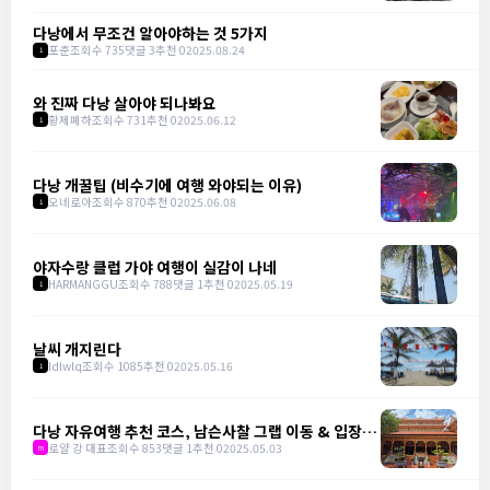
다낭에서 무조건 알아야하는 것 5가지
포춘
조회수 735
댓글 3
추천 0
2025.08.24
1
와 진짜 다낭 살아야 되나봐요
황제폐하
조회수 731
추천 0
2025.06.12
1
다낭 개꿀팁 (비수기에 여행 와야되는 이유)
오네로아
조회수 870
추천 0
2025.06.08
1
야자수랑 클럽 가야 여행이 실감이 나네
HARMANGGU
조회수 788
댓글 1
추천 0
2025.05.19
1
날씨 개지린다
ldlwlq
조회수 1085
추천 0
2025.05.16
1
다낭 자유여행 추천 코스, 남슨사찰 그랩 이동 & 입장료
완벽 가이드
로얄 강 대표
조회수 853
댓글 1
추천 0
2025.05.03
m