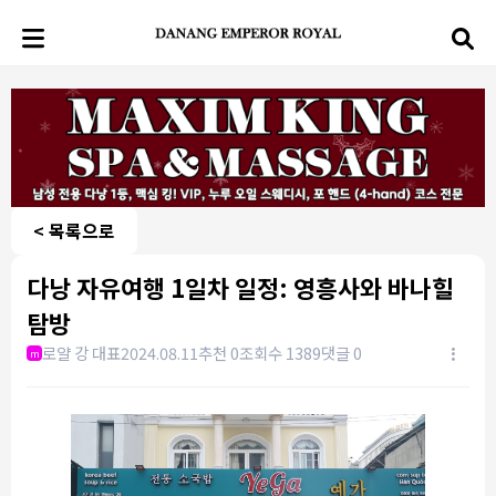
< 목록으로
다낭 자유여행 1일차 일정: 영흥사와 바나힐
탐방
로얄 강 대표
2024.08.11
추천 0
조회수 1389
댓글 0
m