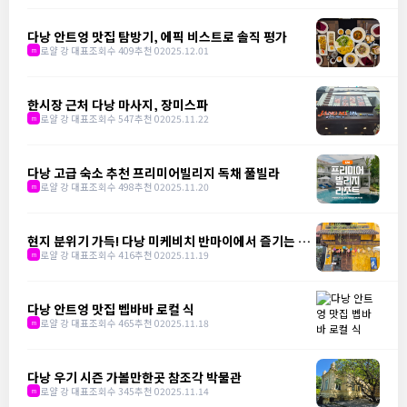
다낭 안트엉 맛집 탐방기, 에픽 비스트로 솔직 평가
로얄 강 대표
조회수 409
추천 0
2025.12.01
m
한시장 근처 다낭 마사지, 장미스파
로얄 강 대표
조회수 547
추천 0
2025.11.22
m
다낭 고급 숙소 추천 프리미어빌리지 독채 풀빌라
로얄 강 대표
조회수 498
추천 0
2025.11.20
m
현지 분위기 가득! 다낭 미케비치 반마이에서 즐기는 분
짜 한 그릇
로얄 강 대표
조회수 416
추천 0
2025.11.19
m
다낭 안트엉 맛집 벱바바 로컬 식
로얄 강 대표
조회수 465
추천 0
2025.11.18
m
다낭 우기 시즌 가볼만한곳 참조각 박물관
로얄 강 대표
조회수 345
추천 0
2025.11.14
m