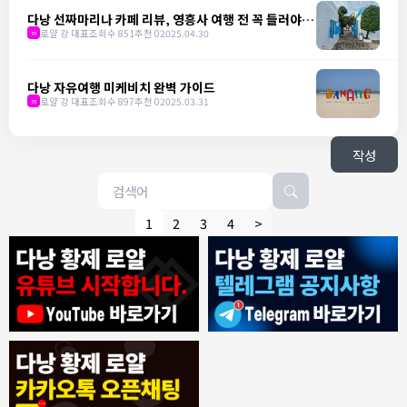
다낭 선짜마리나 카페 리뷰, 영흥사 여행 전 꼭 들러야 할
핫플
로얄 강 대표
조회수 851
추천 0
2025.04.30
m
다낭 자유여행 미케비치 완벽 가이드
로얄 강 대표
조회수 897
추천 0
2025.03.31
m
작성
1
2
3
4
>
8/4/2026
모기한테물림
:
여기도 문의해보면 바로 알려줌
1
모기한테물림
:
정찰가보다 쌀수 없음
1