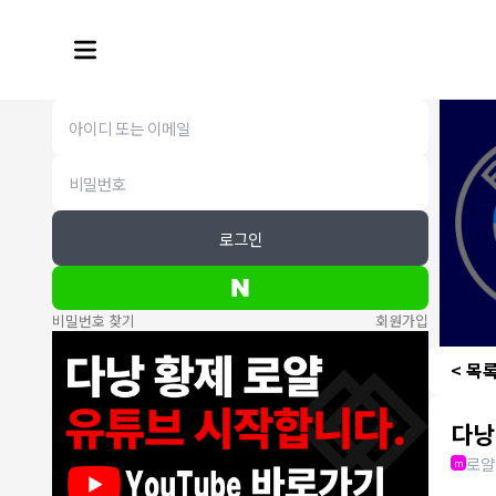
로그인
비밀번호 찾기
회원가입
< 목
다낭
로얄
m