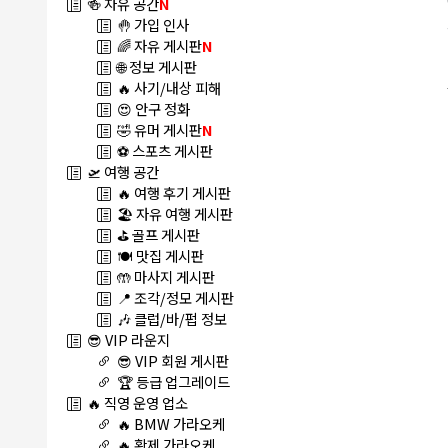
🍻 자유 공간
N
🤚 가입 인사
🌈 자유 게시판
N
🌐 정보 게시판
🔥 사기/내상 피해
😍 안구 정화
🤣 유머 게시판
N
⚽ 스포츠 게시판
🛫 여행 공간
🔥 여행 후기 게시판
🏖️ 자유 여행 게시판
⛳ 골프 게시판
🍽️ 맛집 게시판
🤲 마사지 게시판
📍 조각/정모 게시판
🎶 클럽/바/펍 정보
😎 VIP 라운지
😎 VIP 회원 게시판
🏆 등급 업그레이드
🔥 직영 운영 업소
🔥 BMW 가라오케
🔥 황제 가라오케