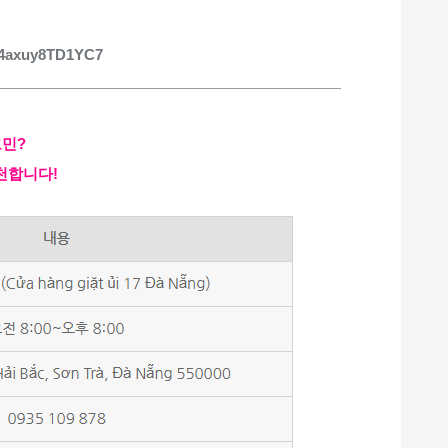
b84axuy8TD1YC7
고민?
천합니다!