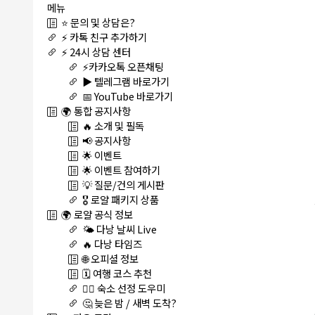
메뉴
⭐ 문의 및 상담은?
⚡ 카톡 친구 추가하기
⚡ 24시 상담 센터
⚡카카오톡 오픈채팅
▶️ 텔레그램 바로가기
📅 YouTube 바로가기
🌍 통합 공지사항
🔥 소개 및 필독
📢 공지사항
🌟 이벤트
🌟 이벤트 참여하기
💡 질문/건의 게시판
🎖️ 로얄 패키지 상품
🌍 로얄 공식 정보
🌤️ 다낭 날씨 Live
🔥 다낭 타임즈
🌐 오피셜 정보
🗓️ 여행 코스 추천
🏊‍♀️ 숙소 선정 도우미
🤔 늦은 밤 / 새벽 도착?