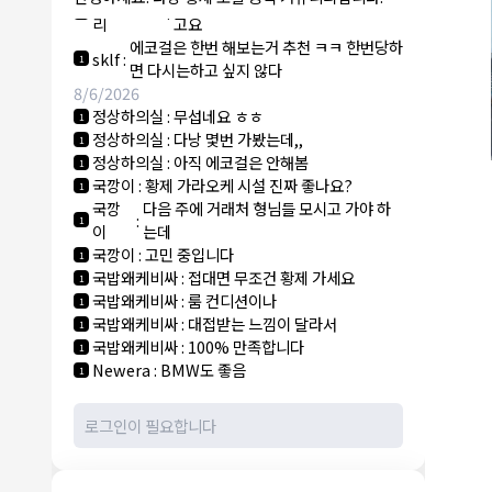
NY런던파
에코걸 하는 놈들 있으면 다 조지려
:
1
리
고요
에코걸은 한번 해보는거 추천 ㅋㅋ 한번당하
sklf
:
1
면 다시는하고 싶지 않다
8/6/2026
정상하의실
:
무섭네요 ㅎㅎ
1
정상하의실
:
다낭 몇번 가봤는데,,
1
정상하의실
:
아직 에코걸은 안해봄
1
국깡이
:
황제 가라오케 시설 진짜 좋나요?
1
국깡
다음 주에 거래처 형님들 모시고 가야 하
:
1
이
는데
국깡이
:
고민 중입니다
1
국밥왜케비싸
:
접대면 무조건 황제 가세요
1
국밥왜케비싸
:
룸 컨디션이나
1
국밥왜케비싸
:
대접받는 느낌이 달라서
1
국밥왜케비싸
:
100% 만족합니다
1
Newera
:
BMW도 좋음
1