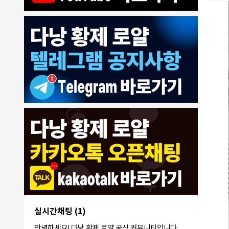
8/4/2026
모기한테물림
:
여기도 문의해보면 바로 알려줌
1
모기한테물림
:
정찰가보다 쌀수 없음
1
결혼안해
:
ㄹㅇ 팩트 ㅋㅋㅋㅋ
1
결혼안해
:
ㄹㅇ 팩트 ㅋㅋㅋㅋ
1
8/5/2026
NY런던파
다낭 에코걸 여기서 예약 가능한가
:
1
리
요?
3군
:
에코걸 좀 조심 하는게 좋음
1
실시간채팅
(1)
NY런던파리
:
저도 많이 들었습니다 ㅋㅋ
1
안녕하세요! 다낭 황제 로얄 공식 커뮤니티입니다.