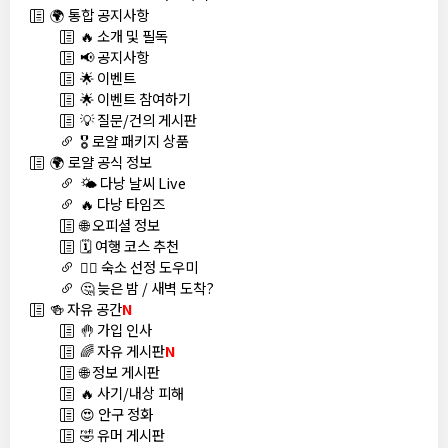
🌍 통합 공지사항
🔥 소개 및 필독
📢 공지사항
🌟 이벤트
🌟 이벤트 참여하기
💡 질문/건의 게시판
🎖️ 로얄 패키지 상품
🌍 로얄 공식 정보
🌤️ 다낭 날씨 Live
🔥 다낭 타임즈
🌐 오피셜 정보
🗓️ 여행 코스 추천
🏊‍♀️ 숙소 선정 도우미
🤔 늦은 밤 / 새벽 도착?
🍻 자유 공간
N
🤚 가입 인사
🌈 자유 게시판
N
🌐 정보 게시판
🔥 사기/내상 피해
😍 안구 정화
🤣 유머 게시판