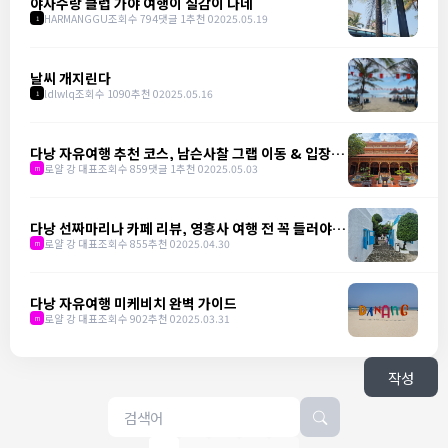
야자수랑 클럽 가야 여행이 실감이 나네
HARMANGGU
조회수 794
댓글 1
추천 0
2025.05.19
1
날씨 개지린다
ldlwlq
조회수 1090
추천 0
2025.05.16
1
다낭 자유여행 추천 코스, 남슨사찰 그랩 이동 & 입장료
완벽 가이드
로얄 강 대표
조회수 859
댓글 1
추천 0
2025.05.03
m
다낭 선짜마리나 카페 리뷰, 영흥사 여행 전 꼭 들러야 할
핫플
로얄 강 대표
조회수 855
추천 0
2025.04.30
m
다낭 자유여행 미케비치 완벽 가이드
로얄 강 대표
조회수 902
추천 0
2025.03.31
m
작성