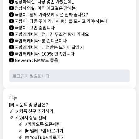
정상하의실
:
다낭 몇번 가봤는데,,
1
정상하의실
:
아직 에코걸은 안해봄
1
국깡이
:
황제 가라오케 시설 진짜 좋나요?
1
국깡이
:
다음 주에 거래처 형님들 모시고 가야 하는데
1
국깡이
:
고민 중입니다
1
국밥왜케비싸
:
접대면 무조건 황제 가세요
1
국밥왜케비싸
:
룸 컨디션이나
1
국밥왜케비싸
:
대접받는 느낌이 달라서
1
국밥왜케비싸
:
100% 만족합니다
1
Newera
:
BMW도 좋음
1
메뉴
⭐ 문의 및 상담은?
⚡ 카톡 친구 추가하기
⚡ 24시 상담 센터
⚡카카오톡 오픈채팅
▶️ 텔레그램 바로가기
📅 YouTube 바로가기