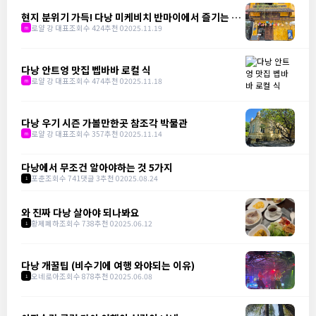
현지 분위기 가득! 다낭 미케비치 반마이에서 즐기는 분
짜 한 그릇
로얄 강 대표
조회수 424
추천 0
2025.11.19
m
다낭 안트엉 맛집 벱바바 로컬 식
로얄 강 대표
조회수 474
추천 0
2025.11.18
m
다낭 우기 시즌 가볼만한곳 참조각 박물관
로얄 강 대표
조회수 357
추천 0
2025.11.14
m
다낭에서 무조건 알아야하는 것 5가지
포춘
조회수 741
댓글 3
추천 0
2025.08.24
1
와 진짜 다낭 살아야 되나봐요
황제폐하
조회수 738
추천 0
2025.06.12
1
다낭 개꿀팁 (비수기에 여행 와야되는 이유)
오네로아
조회수 878
추천 0
2025.06.08
1