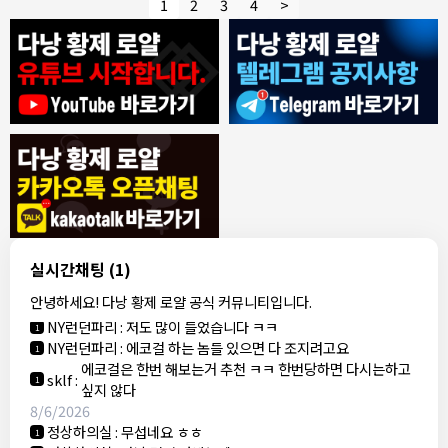
1
2
3
4
>
8/4/2026
모기한테물림
:
여기도 문의해보면 바로 알려줌
1
모기한테물림
:
정찰가보다 쌀수 없음
1
결혼안해
:
ㄹㅇ 팩트 ㅋㅋㅋㅋ
1
결혼안해
:
ㄹㅇ 팩트 ㅋㅋㅋㅋ
1
8/5/2026
실시간채팅
(1)
NY런던파리
:
다낭 에코걸 여기서 예약 가능한가요?
1
안녕하세요! 다낭 황제 로얄 공식 커뮤니티입니다.
3군
:
에코걸 좀 조심 하는게 좋음
1
NY런던파리
:
저도 많이 들었습니다 ㅋㅋ
1
NY런던파리
:
에코걸 하는 놈들 있으면 다 조지려고요
1
에코걸은 한번 해보는거 추천 ㅋㅋ 한번당하면 다시는하고
sklf
:
1
싶지 않다
8/6/2026
정상하의실
:
무섭네요 ㅎㅎ
1