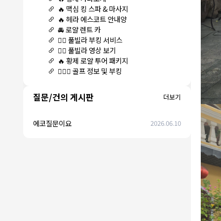
🔥 맥심 킹 스파 & 마사지
🔥 헤라 에스코트 안내양
🚘 로얄 렌트 카
🏊‍♀️ 풀빌라 부킹 서비스
🏊‍♀️ 풀빌라 영상 보기
🔥 황제 로얄 투어 패키지
🏌🏻‍♂️ 골프 정보 및 부킹
질문/건의 게시판
더보기
에코질문이요
2026.06.10