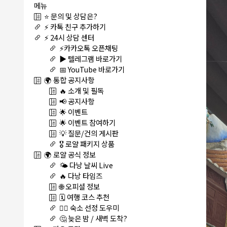
메뉴
⭐ 문의 및 상담은?
⚡ 카톡 친구 추가하기
⚡ 24시 상담 센터
⚡카카오톡 오픈채팅
▶️ 텔레그램 바로가기
📅 YouTube 바로가기
🌍 통합 공지사항
🔥 소개 및 필독
📢 공지사항
🌟 이벤트
🌟 이벤트 참여하기
💡 질문/건의 게시판
🎖️ 로얄 패키지 상품
🌍 로얄 공식 정보
🌤️ 다낭 날씨 Live
🔥 다낭 타임즈
🌐 오피셜 정보
🗓️ 여행 코스 추천
🏊‍♀️ 숙소 선정 도우미
🤔 늦은 밤 / 새벽 도착?