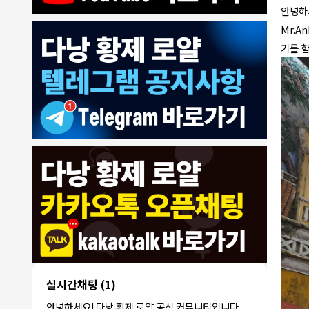
안녕하세
Mr.A
기를 
8/4/2026
모기한테물림
:
여기도 문의해보면 바로 알려줌
1
모기한테물림
:
정찰가보다 쌀수 없음
1
결혼안해
:
ㄹㅇ 팩트 ㅋㅋㅋㅋ
1
결혼안해
:
ㄹㅇ 팩트 ㅋㅋㅋㅋ
1
8/5/2026
NY런던파
다낭 에코걸 여기서 예약 가능한가
:
1
리
요?
3군
:
에코걸 좀 조심 하는게 좋음
1
실시간채팅
(1)
NY런던파리
:
저도 많이 들었습니다 ㅋㅋ
1
안녕하세요! 다낭 황제 로얄 공식 커뮤니티입니다.