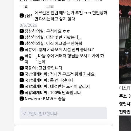
NY런던파
에코걸 하는 놈들 있으면 다 조지려
:
1
리
고요
에코걸은 한번 해보는거 추천 ㅋㅋ 한번당하
sklf
:
1
면 다시는하고 싶지 않다
8/6/2026
정상하의실
:
무섭네요 ㅎㅎ
1
정상하의실
:
다낭 몇번 가봤는데,,
1
정상하의실
:
아직 에코걸은 안해봄
1
국깡이
:
황제 가라오케 시설 진짜 좋나요?
1
국깡
다음 주에 거래처 형님들 모시고 가야 하
:
1
이
는데
국깡이
:
고민 중입니다
1
국밥왜케비싸
:
접대면 무조건 황제 가세요
1
국밥왜케비싸
:
룸 컨디션이나
1
국밥왜케비싸
:
대접받는 느낌이 달라서
1
미스터
국밥왜케비싸
:
100% 만족합니다
1
주소
: 
Newera
:
BMW도 좋음
1
영업시
전화번