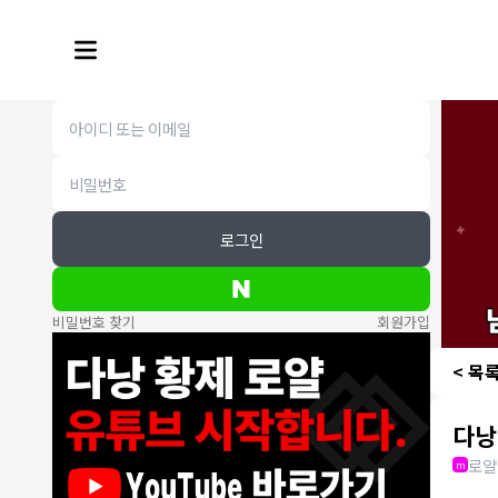
로그인
비밀번호 찾기
회원가입
< 목
다낭
로얄
m