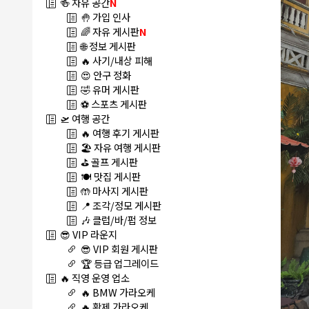
🍻 자유 공간
N
🤚 가입 인사
🌈 자유 게시판
N
🌐 정보 게시판
🔥 사기/내상 피해
😍 안구 정화
🤣 유머 게시판
⚽ 스포츠 게시판
🛫 여행 공간
🔥 여행 후기 게시판
🏖️ 자유 여행 게시판
⛳ 골프 게시판
🍽️ 맛집 게시판
🤲 마사지 게시판
📍 조각/정모 게시판
🎶 클럽/바/펍 정보
😎 VIP 라운지
😎 VIP 회원 게시판
🏆 등급 업그레이드
🔥 직영 운영 업소
🔥 BMW 가라오케
🔥 황제 가라오케