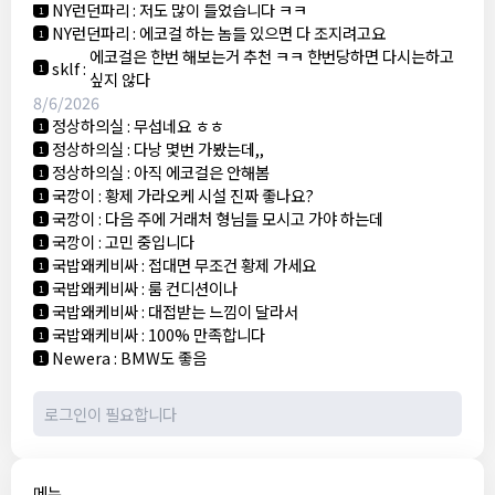
NY런던파리
:
저도 많이 들었습니다 ㅋㅋ
1
NY런던파리
:
에코걸 하는 놈들 있으면 다 조지려고요
1
에코걸은 한번 해보는거 추천 ㅋㅋ 한번당하면 다시는하고
sklf
:
1
싶지 않다
8/6/2026
정상하의실
:
무섭네요 ㅎㅎ
1
정상하의실
:
다낭 몇번 가봤는데,,
1
정상하의실
:
아직 에코걸은 안해봄
1
국깡이
:
황제 가라오케 시설 진짜 좋나요?
1
국깡이
:
다음 주에 거래처 형님들 모시고 가야 하는데
1
국깡이
:
고민 중입니다
1
국밥왜케비싸
:
접대면 무조건 황제 가세요
1
국밥왜케비싸
:
룸 컨디션이나
1
국밥왜케비싸
:
대접받는 느낌이 달라서
1
국밥왜케비싸
:
100% 만족합니다
1
Newera
:
BMW도 좋음
1
메뉴