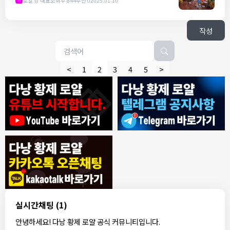
로얄 강 대표
조회수 844
추천 0
2025.01.10
m
작성
<
1
2
3
4
5
>
8/4/2026
모기한테물림
:
여기도 문의해보면 바로 알려줌
1
모기한테물림
:
정찰가보다 쌀수 없음
1
결혼안해
:
ㄹㅇ 팩트 ㅋㅋㅋㅋ
1
결혼안해
:
ㄹㅇ 팩트 ㅋㅋㅋㅋ
1
8/5/2026
실시간채팅
(1)
NY런던파리
:
다낭 에코걸 여기서 예약 가능한가요?
1
안녕하세요! 다낭 황제 로얄 공식 커뮤니티입니다.
3군
:
에코걸 좀 조심 하는게 좋음
1