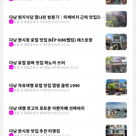
다낭 현지식당 껌냐린 방문기｜미케비치 근처 맛집으로
강추!
로얄 강 대표
조회수 705
추천 0
2025.04.07
m
다낭 한시장 로컬 맛집 BẾP KIM(벱킴) 레스토랑
로얄 강 대표
조회수 774
추천 0
2025.03.26
m
다낭 로컬 분짜 맛집 하노이 쓰어
로얄 강 대표
조회수 653
댓글 1
추천 0
2025.03.22
m
다낭 자유여행 로컬 맛집 껌땀 옵렛 1940
로얄 강 대표
조회수 754
추천 0
2025.03.17
m
다낭 여행 최고의 포토존 이쁜카페 선짜마리
로얄 강 대표
조회수 684
추천 0
2025.03.07
m
다낭 한시장 맛집 추천 티엔킴
로얄 강 대표
조회수 797
추천 0
2025.02.10
m