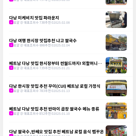
다낭 미케비치 맛집 파라운지
로얄 강 대표
조회수 738
추천 0
2025.02.08
m
다낭 여행 한시장 맛집추천 냐고 쌀국수
로얄 강 대표
조회수 698
추천 0
2025.02.04
m
베트남 다낭 맛집 한시장부터 썬월드까지! 외할머니의
주방
로얄 강 대표
조회수 739
추천 0
2025.01.21
m
다낭 한시장 맛집 추천 꾸이(CUI) 베트남 로컬 가정식
로얄 강 대표
조회수 783
추천 0
2025.01.13
m
베트남 다낭 맛집 추천 반마이 곱창 쌀국수 메뉴 종류
로얄 강 대표
조회수 852
추천 0
2025.01.10
m
다낭 쌀국수,반쎄오 맛집 추천 베트남 로컬 음식 벱꾸온