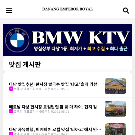
맛집 게시판
다낭 맛집추천! 한시장 쌀국수 맛집 '냐고' 솔직 리뷰
로얄 강 대표
조회수 810
추천 0
2025.05.08
m
베트남 다낭 한시장 로컬밥집 껌 꿰 마 하이, 현지 감성
제대로
로얄 강 대표
조회수 669
추천 0
2025.05.01
m
다낭 자유여행, 미케비치 로컬 맛집 ‘티아고’에서 만난
현지의 맛
로얄 강 대표
조회수 687
추천 0
2025.04.25
m