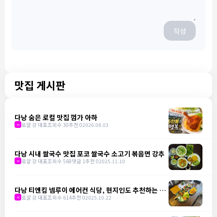
작성
맛집 게시판
다낭 숨은 로컬 맛집 껌가 아하
로얄 강 대표
조회수 30
추천 0
2026.08.03
m
다낭 시내 쌀국수 맛집 포코 쌀국수 소고기 볶음면 강추
로얄 강 대표
조회수 568
댓글 1
추천 0
2025.11.10
m
다낭 티엔킴 넴루이 에어컨 식당, 현지인도 추천하는 맛
집
로얄 강 대표
조회수 614
추천 0
2025.10.22
m