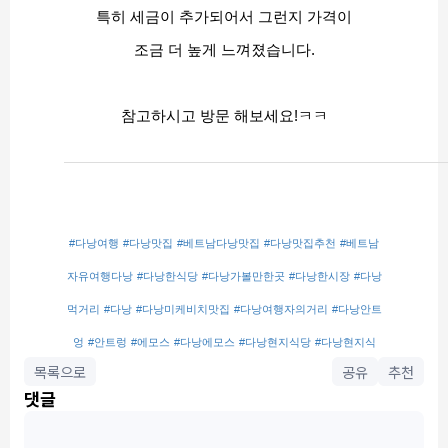
특히 세금이 추가되어서 그런지 가격이
조금 더 높게 느껴졌습니다.
참고하시고 방문 해보세요!ㅋㅋ
#다낭여행
#다낭맛집
#베트남다낭맛집
#다낭맛집추천
#베트남
자유여행다낭
#다낭한식당
#다낭가볼만한곳
#다낭한시장
#다낭
먹거리
#다낭
#다낭미케비치맛집
#다낭여행자의거리
#다낭안트
엉
#안트렁
#에모스
#다낭에모스
#다낭현지식당
#다낭현지식
목록으로
공유
추천
댓글