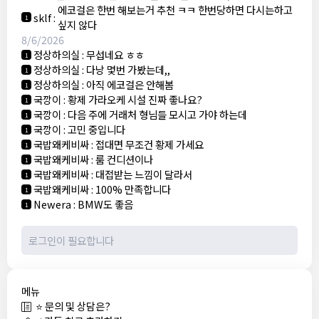
에코걸은 한번 해보는거 추천 ㅋㅋ 한번당하면 다시는하고
sklf
:
1
싶지 않다
8/6/2026
정상하의실
:
무섭네요 ㅎㅎ
1
정상하의실
:
다낭 몇번 가봤는데,,
1
정상하의실
:
아직 에코걸은 안해봄
1
국깡이
:
황제 가라오케 시설 진짜 좋나요?
1
국깡이
:
다음 주에 거래처 형님들 모시고 가야 하는데
1
국깡이
:
고민 중입니다
1
국밥왜케비싸
:
접대면 무조건 황제 가세요
1
국밥왜케비싸
:
룸 컨디션이나
1
국밥왜케비싸
:
대접받는 느낌이 달라서
1
국밥왜케비싸
:
100% 만족합니다
1
Newera
:
BMW도 좋음
1
메뉴
⭐ 문의 및 상담은?