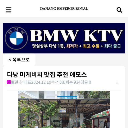
< 목록으로
다낭 미케비치 맛집 추천 에모스
로얄 강 대표
2024.12.10
추천 0
조회수 934
댓글 0
m