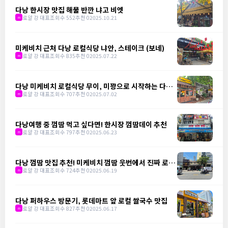
다낭 한시장 맛집 해물 반깐 냐고 비엣
로얄 강 대표
조회수 552
추천 0
2025.10.21
m
미케비치 근처 다낭 로컬식당 냐안, 스테이크 (보네)
로얄 강 대표
조회수 835
추천 0
2025.07.22
m
다낭 미케비치 로컬식당 무이, 미꽝으로 시작하는 다낭
의 하루
로얄 강 대표
조회수 707
추천 0
2025.07.02
m
다낭여행 중 껌땀 먹고 싶다면! 한시장 껌땀데이 추천
로얄 강 대표
조회수 797
추천 0
2025.06.23
m
다낭 껌땀 맛집 추천! 미케비치 껌땀 웃번에서 진짜 로컬
을 만나다
로얄 강 대표
조회수 724
추천 0
2025.06.19
m
다낭 퍼하우스 방문기, 롯데마트 앞 로컬 쌀국수 맛집
로얄 강 대표
조회수 827
추천 0
2025.06.17
m