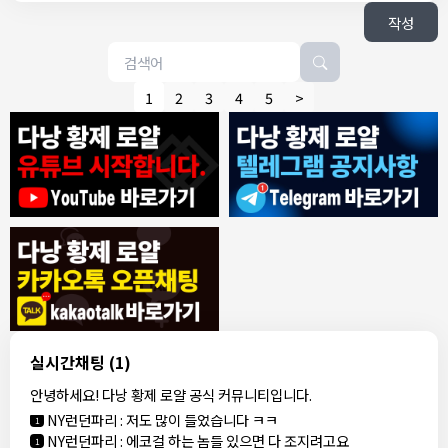
작성
1
2
3
4
5
>
8/4/2026
모기한테물림
:
여기도 문의해보면 바로 알려줌
1
모기한테물림
:
정찰가보다 쌀수 없음
1
결혼안해
:
ㄹㅇ 팩트 ㅋㅋㅋㅋ
1
결혼안해
:
ㄹㅇ 팩트 ㅋㅋㅋㅋ
1
8/5/2026
실시간채팅
(1)
NY런던파리
:
다낭 에코걸 여기서 예약 가능한가요?
1
안녕하세요! 다낭 황제 로얄 공식 커뮤니티입니다.
3군
:
에코걸 좀 조심 하는게 좋음
1
NY런던파리
:
저도 많이 들었습니다 ㅋㅋ
1
NY런던파리
:
에코걸 하는 놈들 있으면 다 조지려고요
1