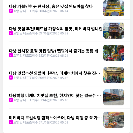
다낭 가볼만한곳 한시장, 숨은 맛집 안토이를 찾다
로얄 강 대표
조회수 680
추천 0
2025.06.14
m
다낭 맛집 추천! 베트남 가정식의 참맛, 미케비치 껌냐린
로얄 강 대표
조회수 697
추천 0
2025.05.28
m
다낭 한시장 로컬 맛집 탐방! 벱꿔에서 즐기는 정통 베트
남 가정식
로얄 강 대표
조회수 652
추천 0
2025.05.24
m
다낭 맛집추천 외할머니주방, 미케비치에서 찾은 진짜
베트남 밥상
로얄 강 대표
조회수 806
추천 0
2025.05.16
m
다낭여행 미케비치맛집 추천, 현지인이 찾는 쌀국수 맛
집 냐항 비엣 쓰어
로얄 강 대표
조회수 829
추천 0
2025.05.10
m
미케비치 로컬식당 껌하노이쓰어, 다낭 여행 중 꼭 가야
할 곳
로얄 강 대표
조회수 671
추천 0
2025.05.09
m