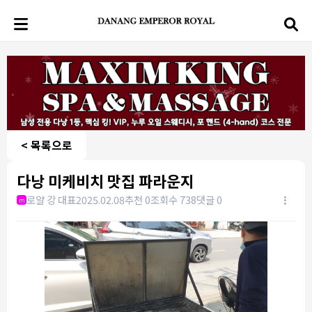
< 목록으로
다낭 미케비치 맛집 파라운지
로얄 강 대표
2025.02.08
추천 0
조회수 738
댓글 0
m