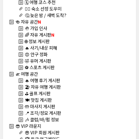
🗓️ 여행 코스 추천
🏊‍♀️ 숙소 선정 도우미
🤔 늦은 밤 / 새벽 도착?
🍻 자유 공간
N
🤚 가입 인사
🌈 자유 게시판
N
🌐 정보 게시판
🔥 사기/내상 피해
😍 안구 정화
🤣 유머 게시판
⚽ 스포츠 게시판
🛫 여행 공간
🔥 여행 후기 게시판
🏖️ 자유 여행 게시판
⛳ 골프 게시판
🍽️ 맛집 게시판
🤲 마사지 게시판
📍 조각/정모 게시판
🎶 클럽/바/펍 정보
😎 VIP 라운지
😎 VIP 회원 게시판
🏆 등급 업그레이드