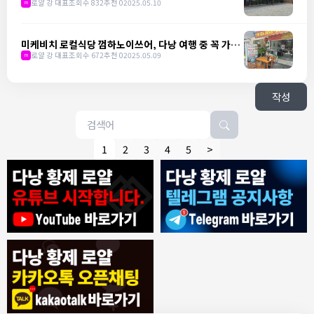
집 냐항 비엣 쓰어
로얄 강 대표
조회수 832
추천 0
2025.05.10
m
미케비치 로컬식당 껌하노이쓰어, 다낭 여행 중 꼭 가야
할 곳
로얄 강 대표
조회수 672
추천 0
2025.05.09
m
작성
1
2
3
4
5
>
8/4/2026
모기한테물림
:
여기도 문의해보면 바로 알려줌
1
모기한테물림
:
정찰가보다 쌀수 없음
1
결혼안해
:
ㄹㅇ 팩트 ㅋㅋㅋㅋ
1