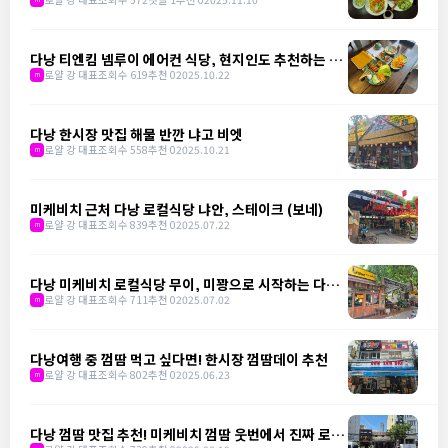
다낭 티엔킴 넴루이 에어컨 식당, 현지인도 추천하는 맛
집
로얄 강 대표
조회수 619
추천 0
2025.10.22
m
다낭 한시장 맛집 해물 반깐 냐고 비엣
로얄 강 대표
조회수 558
추천 0
2025.10.21
m
미케비치 근처 다낭 로컬식당 냐안, 스테이크 (보네)
로얄 강 대표
조회수 839
추천 0
2025.07.22
m
다낭 미케비치 로컬식당 무이, 미꽝으로 시작하는 다낭
의 하루
로얄 강 대표
조회수 711
추천 0
2025.07.02
m
다낭여행 중 껌땀 먹고 싶다면! 한시장 껌땀데이 추천
로얄 강 대표
조회수 802
추천 0
2025.06.23
m
다낭 껌땀 맛집 추천! 미케비치 껌땀 웃번에서 진짜 로컬