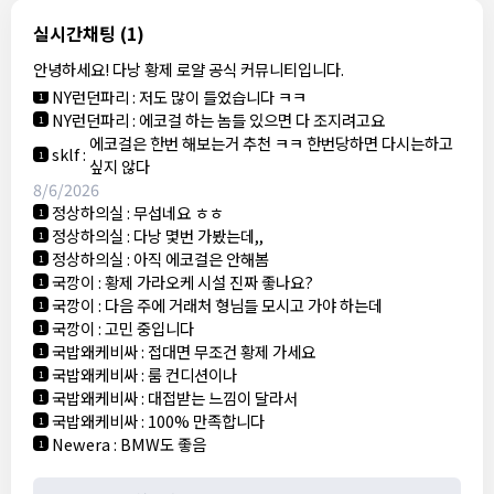
결혼안해
:
ㄹㅇ 팩트 ㅋㅋㅋㅋ
1
8/5/2026
실시간채팅
(1)
NY런던파리
:
다낭 에코걸 여기서 예약 가능한가요?
1
안녕하세요! 다낭 황제 로얄 공식 커뮤니티입니다.
3군
:
에코걸 좀 조심 하는게 좋음
1
NY런던파리
:
저도 많이 들었습니다 ㅋㅋ
1
NY런던파리
:
에코걸 하는 놈들 있으면 다 조지려고요
1
에코걸은 한번 해보는거 추천 ㅋㅋ 한번당하면 다시는하고
sklf
:
1
싶지 않다
8/6/2026
정상하의실
:
무섭네요 ㅎㅎ
1
정상하의실
:
다낭 몇번 가봤는데,,
1
정상하의실
:
아직 에코걸은 안해봄
1
국깡이
:
황제 가라오케 시설 진짜 좋나요?
1
국깡이
:
다음 주에 거래처 형님들 모시고 가야 하는데
1
국깡이
:
고민 중입니다
1
국밥왜케비싸
:
접대면 무조건 황제 가세요
1
국밥왜케비싸
:
룸 컨디션이나
1
국밥왜케비싸
:
대접받는 느낌이 달라서
1
국밥왜케비싸
:
100% 만족합니다
1
Newera
:
BMW도 좋음
1