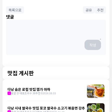
목록으로
공유
추천
댓글
작성
맛집 게시판
다낭 숨은 로컬 맛집 껌가 아하
로얄 강 대표
조회수 38
추천 0
2026.08.03
m
다낭 시내 쌀국수 맛집 포코 쌀국수 소고기 볶음면 강추
로얄 강 대표
조회수 572
댓글 1
추천 0
2025.11.10
m