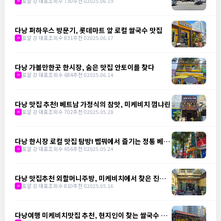
을 만나다
로얄 강 대표
조회수 730
추천 0
2025.06.19
m
다낭 퍼하우스 방문기, 롯데마트 앞 로컬 쌀국수 맛집
로얄 강 대표
조회수 831
추천 0
2025.06.17
m
다낭 가볼만한곳 한시장, 숨은 맛집 안토이를 찾다
로얄 강 대표
조회수 684
추천 0
2025.06.14
m
다낭 맛집 추천! 베트남 가정식의 참맛, 미케비치 껌냐린
로얄 강 대표
조회수 702
추천 0
2025.05.28
m
다낭 한시장 로컬 맛집 탐방! 벱꿔에서 즐기는 정통 베트
남 가정식
로얄 강 대표
조회수 656
추천 0
2025.05.24
m
다낭 맛집추천 외할머니주방, 미케비치에서 찾은 진짜
베트남 밥상
로얄 강 대표
조회수 810
추천 0
2025.05.16
m
다낭여행 미케비치맛집 추천, 현지인이 찾는 쌀국수 맛