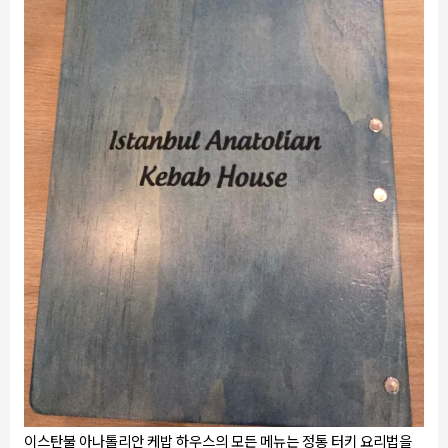
이스탄불 아나톨리안 케밥 하우스의 모든 메뉴는 정통 터키 요리법을