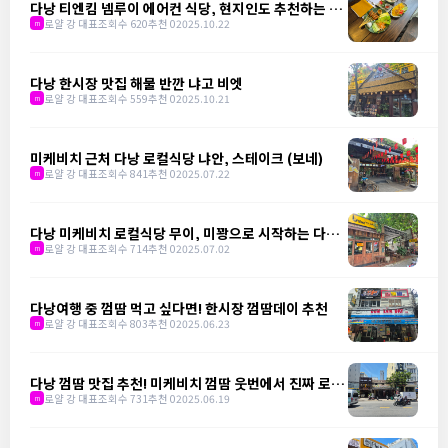
다낭 티엔킴 넴루이 에어컨 식당, 현지인도 추천하는 맛
집
로얄 강 대표
조회수 620
추천 0
2025.10.22
m
다낭 한시장 맛집 해물 반깐 냐고 비엣
로얄 강 대표
조회수 559
추천 0
2025.10.21
m
미케비치 근처 다낭 로컬식당 냐안, 스테이크 (보네)
로얄 강 대표
조회수 841
추천 0
2025.07.22
m
다낭 미케비치 로컬식당 무이, 미꽝으로 시작하는 다낭
의 하루
로얄 강 대표
조회수 714
추천 0
2025.07.02
m
다낭여행 중 껌땀 먹고 싶다면! 한시장 껌땀데이 추천
로얄 강 대표
조회수 803
추천 0
2025.06.23
m
다낭 껌땀 맛집 추천! 미케비치 껌땀 웃번에서 진짜 로컬
을 만나다
로얄 강 대표
조회수 731
추천 0
2025.06.19
m