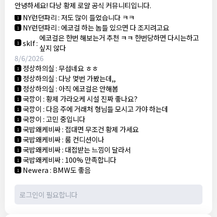
안녕하세요! 다낭 황제 로얄 공식 커뮤니티입니다.
3군
:
에코걸 좀 조심 하는게 좋음
1
NY런던파리
:
저도 많이 들었습니다 ㅋㅋ
1
NY런던파리
:
에코걸 하는 놈들 있으면 다 조지려고요
1
에코걸은 한번 해보는거 추천 ㅋㅋ 한번당하면 다시는하고
sklf
:
1
싶지 않다
8/6/2026
정상하의실
:
무섭네요 ㅎㅎ
1
정상하의실
:
다낭 몇번 가봤는데,,
1
정상하의실
:
아직 에코걸은 안해봄
1
국깡이
:
황제 가라오케 시설 진짜 좋나요?
1
국깡이
:
다음 주에 거래처 형님들 모시고 가야 하는데
1
국깡이
:
고민 중입니다
1
국밥왜케비싸
:
접대면 무조건 황제 가세요
1
국밥왜케비싸
:
룸 컨디션이나
1
국밥왜케비싸
:
대접받는 느낌이 달라서
1
국밥왜케비싸
:
100% 만족합니다
1
Newera
:
BMW도 좋음
1