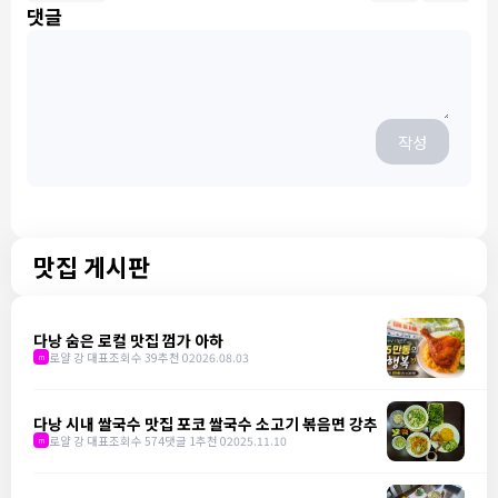
댓글
작성
맛집 게시판
다낭 숨은 로컬 맛집 껌가 아하
로얄 강 대표
조회수 39
추천 0
2026.08.03
m
다낭 시내 쌀국수 맛집 포코 쌀국수 소고기 볶음면 강추
로얄 강 대표
조회수 574
댓글 1
추천 0
2025.11.10
m