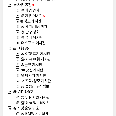
🍻 자유 공간
N
🤚 가입 인사
🌈 자유 게시판
N
🌐 정보 게시판
🔥 사기/내상 피해
😍 안구 정화
🤣 유머 게시판
⚽ 스포츠 게시판
🛫 여행 공간
🔥 여행 후기 게시판
🏖️ 자유 여행 게시판
⛳ 골프 게시판
🍽️ 맛집 게시판
🤲 마사지 게시판
📍 조각/정모 게시판
🎶 클럽/바/펍 정보
😎 VIP 라운지
😎 VIP 회원 게시판
🏆 등급 업그레이드
🔥 직영 운영 업소
🔥 BMW 가라오케