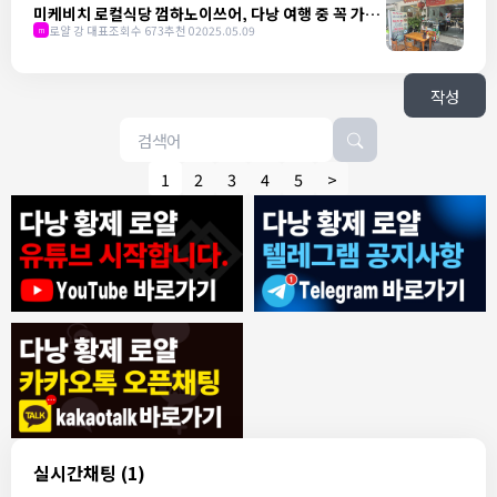
미케비치 로컬식당 껌하노이쓰어, 다낭 여행 중 꼭 가야
할 곳
로얄 강 대표
조회수 673
추천 0
2025.05.09
m
작성
1
2
3
4
5
>
8/4/2026
모기한테물림
:
여기도 문의해보면 바로 알려줌
1
모기한테물림
:
정찰가보다 쌀수 없음
1
결혼안해
:
ㄹㅇ 팩트 ㅋㅋㅋㅋ
1
결혼안해
:
ㄹㅇ 팩트 ㅋㅋㅋㅋ
1
8/5/2026
실시간채팅
(1)
NY런던파리
:
다낭 에코걸 여기서 예약 가능한가요?
1