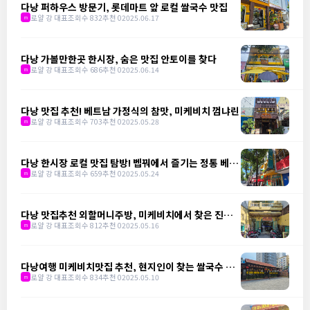
다낭 퍼하우스 방문기, 롯데마트 앞 로컬 쌀국수 맛집
로얄 강 대표
조회수 832
추천 0
2025.06.17
m
다낭 가볼만한곳 한시장, 숨은 맛집 안토이를 찾다
로얄 강 대표
조회수 686
추천 0
2025.06.14
m
다낭 맛집 추천! 베트남 가정식의 참맛, 미케비치 껌냐린
로얄 강 대표
조회수 703
추천 0
2025.05.28
m
다낭 한시장 로컬 맛집 탐방! 벱꿔에서 즐기는 정통 베트
남 가정식
로얄 강 대표
조회수 659
추천 0
2025.05.24
m
다낭 맛집추천 외할머니주방, 미케비치에서 찾은 진짜
베트남 밥상
로얄 강 대표
조회수 812
추천 0
2025.05.16
m
다낭여행 미케비치맛집 추천, 현지인이 찾는 쌀국수 맛
집 냐항 비엣 쓰어
로얄 강 대표
조회수 834
추천 0
2025.05.10
m