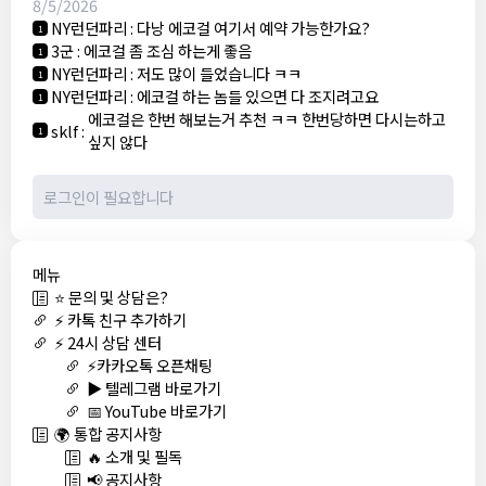
8/5/2026
NY런던파리
:
다낭 에코걸 여기서 예약 가능한가요?
1
3군
:
에코걸 좀 조심 하는게 좋음
1
NY런던파리
:
저도 많이 들었습니다 ㅋㅋ
1
NY런던파리
:
에코걸 하는 놈들 있으면 다 조지려고요
1
에코걸은 한번 해보는거 추천 ㅋㅋ 한번당하면 다시는하고
sklf
:
1
싶지 않다
메뉴
⭐ 문의 및 상담은?
⚡ 카톡 친구 추가하기
⚡ 24시 상담 센터
⚡카카오톡 오픈채팅
▶️ 텔레그램 바로가기
📅 YouTube 바로가기
🌍 통합 공지사항
🔥 소개 및 필독
📢 공지사항