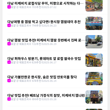
다낭 미케비치 로컬식당 무이, 미꽝으로 시작하는 다낭
의 하루
로얄 강 대표
조회수 703
추천 0
2025.07.02
m
다낭여행 중 껌땀 먹고 싶다면! 한시장 껌땀데이 추천
로얄 강 대표
조회수 796
추천 0
2025.06.23
m
다낭 껌땀 맛집 추천! 미케비치 껌땀 웃번에서 진짜 로컬
을 만나다
로얄 강 대표
조회수 722
추천 0
2025.06.19
m
다낭 퍼하우스 방문기, 롯데마트 앞 로컬 쌀국수 맛집
로얄 강 대표
조회수 826
추천 0
2025.06.17
m
다낭 가볼만한곳 한시장, 숨은 맛집 안토이를 찾다
로얄 강 대표
조회수 678
추천 0
2025.06.14
m
다낭 맛집 추천! 베트남 가정식의 참맛, 미케비치 껌냐린
로얄 강 대표
조회수 696
추천 0
2025.05.28
m