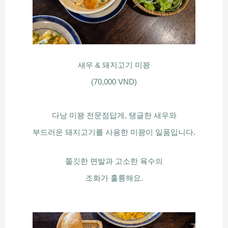
새우 & 돼지고기 미꽝
(70,000 VND)
다낭 미꽝 전문점답게, 탱글한 새우와
부드러운 돼지고기를 사용한 미꽝이 일품입니다.
쫄깃한 면발과 고소한 육수의
조화가 훌륭해요.