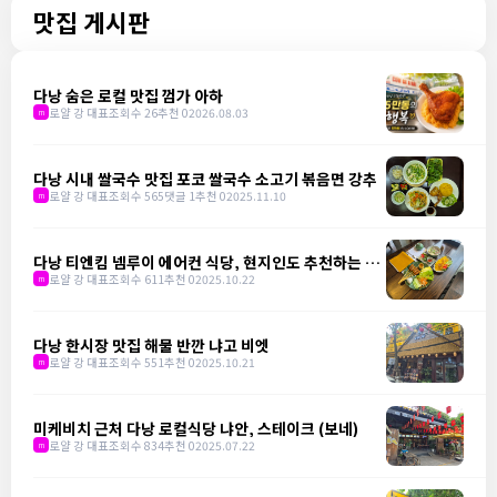
맛집 게시판
다낭 숨은 로컬 맛집 껌가 아하
로얄 강 대표
조회수 26
추천 0
2026.08.03
m
다낭 시내 쌀국수 맛집 포코 쌀국수 소고기 볶음면 강추
로얄 강 대표
조회수 565
댓글 1
추천 0
2025.11.10
m
다낭 티엔킴 넴루이 에어컨 식당, 현지인도 추천하는 맛
집
로얄 강 대표
조회수 611
추천 0
2025.10.22
m
다낭 한시장 맛집 해물 반깐 냐고 비엣
로얄 강 대표
조회수 551
추천 0
2025.10.21
m
미케비치 근처 다낭 로컬식당 냐안, 스테이크 (보네)
로얄 강 대표
조회수 834
추천 0
2025.07.22
m