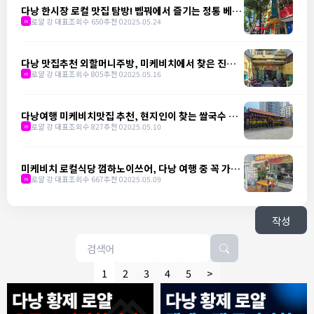
다낭 한시장 로컬 맛집 탐방! 벱꿔에서 즐기는 정통 베트
남 가정식
로얄 강 대표
조회수 650
추천 0
2025.05.24
m
다낭 맛집추천 외할머니주방, 미케비치에서 찾은 진짜
베트남 밥상
로얄 강 대표
조회수 805
추천 0
2025.05.16
m
다낭여행 미케비치맛집 추천, 현지인이 찾는 쌀국수 맛
집 냐항 비엣 쓰어
로얄 강 대표
조회수 827
추천 0
2025.05.10
m
미케비치 로컬식당 껌하노이쓰어, 다낭 여행 중 꼭 가야
할 곳
로얄 강 대표
조회수 667
추천 0
2025.05.09
m
작성
1
2
3
4
5
>