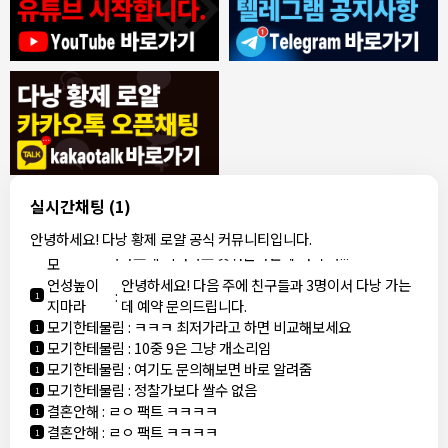
7/30/2026
ROY
:
에코걸은 파면 팔수록 괴담만..
1
ROY
:
제 지인이 예약 후
1
ROY
:
갑자기 연락이 끊겨 당황했다네요
1
동동이
:
오늘 무슨 날인가요
1
동동이
:
군인들이 뭐 하는데 다낭에서
1
1000억 대표
:
축제 하던디요
1
8/4/2026
빨갱이관타나모
:
ㅎㅇ
1
실시간채팅
(1)
빨갱이
아까 오픈채팅에서 로컬 브로커라는 애가 카톡 왔는데
안녕하세요! 다낭 황제 로얄 공식 커뮤니티입니다.
관타나
:
1
가라오케 최저가로 맞춰준다는데 여기 가...
모
언성높이
안녕하세요! 다음 주에 친구들과 3명이서 다낭 가는
:
1
지마라
데 예약 문의드립니다.
모기한테물림
:
ㅋㅋㅋ 최저가라고 하면 비교해보세요
1
모기한테물림
:
10중 9은 그냥 개소리임
1
모기한테물림
:
여기도 문의해보면 바로 알려줌
1
모기한테물림
:
정찰가보다 쌀수 없음
1
결혼안해
:
ㄹㅇ 팩트 ㅋㅋㅋㅋ
1
결혼안해
:
ㄹㅇ 팩트 ㅋㅋㅋㅋ
1