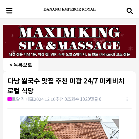
< 목록으로
다낭 쌀국수 맛집 추천 미꽝 24/7 미케비치
로컬 식당
로얄 강 대표
2024.12.10
추천 0
조회수 1020
댓글 0
m