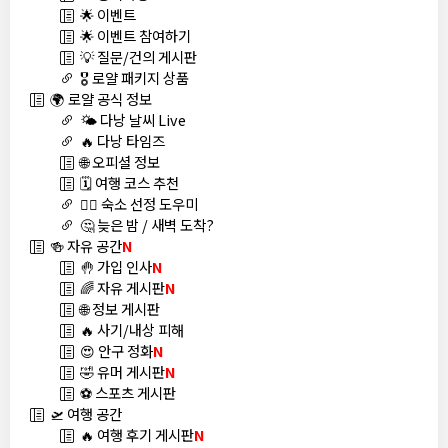
🌟 이벤트
🌟 이벤트 참여하기
💡 질문/건의 게시판
🎖️ 로얄 패키지 상품
🌍 로얄 공식 정보
🌤️ 다낭 날씨 Live
🔥 다낭 타임즈
🌐 오피셜 정보
🗓️ 여행 코스 추천
🏊‍♀️ 숙소 선정 도우미
🤔 늦은 밤 / 새벽 도착?
🍻 자유 공간
N
🤚 가입 인사
N
🌈 자유 게시판
N
🌐 정보 게시판
🔥 사기/내상 피해
😍 안구 정화
N
🤣 유머 게시판
N
⚽ 스포츠 게시판
🛫 여행 공간
🔥 여행 후기 게시판
N