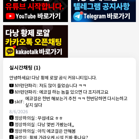
8/4/2026
모기한테물림
:
여기도 문의해보면 바로 알려줌
1
모기한테물림
:
정찰가보다 쌀수 없음
1
결혼안해
:
ㄹㅇ 팩트 ㅋㅋㅋㅋ
1
결혼안해
:
ㄹㅇ 팩트 ㅋㅋㅋㅋ
1
8/5/2026
실시간채팅
(1)
NY런던파리
:
다낭 에코걸 여기서 예약 가능한가요?
1
안녕하세요! 다낭 황제 로얄 공식 커뮤니티입니다.
3군
:
에코걸 좀 조심 하는게 좋음
1
NY런던파리
:
저도 많이 들었습니다 ㅋㅋ
1
NY런던파리
:
에코걸 하는 놈들 있으면 다 조지려고요
1
에코걸은 한번 해보는거 추천 ㅋㅋ 한번당하면 다시는하고
sklf
:
1
싶지 않다
8/6/2026
정상하의실
:
무섭네요 ㅎㅎ
1
정상하의실
:
다낭 몇번 가봤는데,,
1
정상하의실
:
아직 에코걸은 안해봄
1
국깡이
:
황제 가라오케 시설 진짜 좋나요?
1