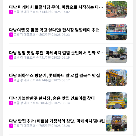
다낭 미케비치 로컬식당 무이, 미꽝으로 시작하는 다낭
의 하루
로얄 강 대표
조회수 714
추천 0
2025.07.02
m
다낭여행 중 껌땀 먹고 싶다면! 한시장 껌땀데이 추천
로얄 강 대표
조회수 803
추천 0
2025.06.23
m
다낭 껌땀 맛집 추천! 미케비치 껌땀 웃번에서 진짜 로컬
을 만나다
로얄 강 대표
조회수 731
추천 0
2025.06.19
m
다낭 퍼하우스 방문기, 롯데마트 앞 로컬 쌀국수 맛집
로얄 강 대표
조회수 834
추천 0
2025.06.17
m
다낭 가볼만한곳 한시장, 숨은 맛집 안토이를 찾다
로얄 강 대표
조회수 686
추천 0
2025.06.14
m
다낭 맛집 추천! 베트남 가정식의 참맛, 미케비치 껌냐린
로얄 강 대표
조회수 705
추천 0
2025.05.28
m