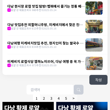
다낭 한시장 로컬 맛집 탐방! 벱꿔에서 즐기는 정통 베트
남 가정식
로얄 강 대표
조회수 660
추천 0
2025.05.24
m
다낭 맛집추천 외할머니주방, 미케비치에서 찾은 진짜
베트남 밥상
로얄 강 대표
조회수 813
추천 0
2025.05.16
m
다낭여행 미케비치맛집 추천, 현지인이 찾는 쌀국수 맛
집 냐항 비엣 쓰어
로얄 강 대표
조회수 834
추천 0
2025.05.10
m
미케비치 로컬식당 껌하노이쓰어, 다낭 여행 중 꼭 가야
할 곳
로얄 강 대표
조회수 673
추천 0
2025.05.09
m
작성
1
2
3
4
5
>