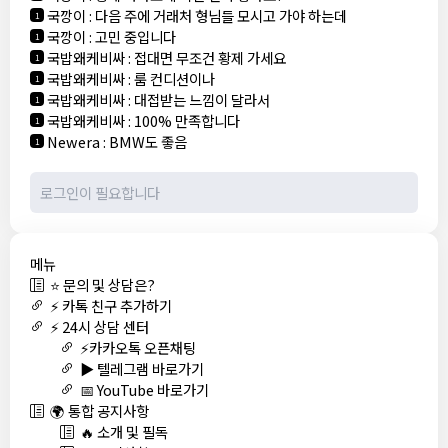
국깡이
:
다음 주에 거래처 형님들 모시고 가야 하는데
1
국깡이
:
고민 중입니다
1
국밥왜케비싸
:
접대면 무조건 황제 가세요
1
국밥왜케비싸
:
룸 컨디션이나
1
국밥왜케비싸
:
대접받는 느낌이 달라서
1
국밥왜케비싸
:
100% 만족합니다
1
Newera
:
BMW도 좋음
1
메뉴
⭐ 문의 및 상담은?
⚡ 카톡 친구 추가하기
⚡ 24시 상담 센터
⚡카카오톡 오픈채팅
▶️ 텔레그램 바로가기
📅 YouTube 바로가기
🌍 통합 공지사항
🔥 소개 및 필독