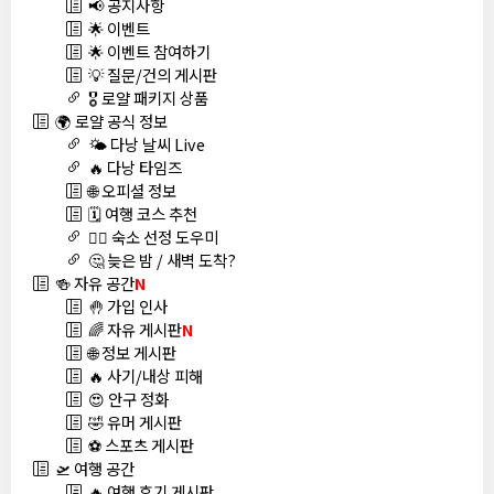
📢 공지사항
🌟 이벤트
🌟 이벤트 참여하기
💡 질문/건의 게시판
🎖️ 로얄 패키지 상품
🌍 로얄 공식 정보
🌤️ 다낭 날씨 Live
🔥 다낭 타임즈
🌐 오피셜 정보
🗓️ 여행 코스 추천
🏊‍♀️ 숙소 선정 도우미
🤔 늦은 밤 / 새벽 도착?
🍻 자유 공간
N
🤚 가입 인사
🌈 자유 게시판
N
🌐 정보 게시판
🔥 사기/내상 피해
😍 안구 정화
🤣 유머 게시판
⚽ 스포츠 게시판
🛫 여행 공간
🔥 여행 후기 게시판