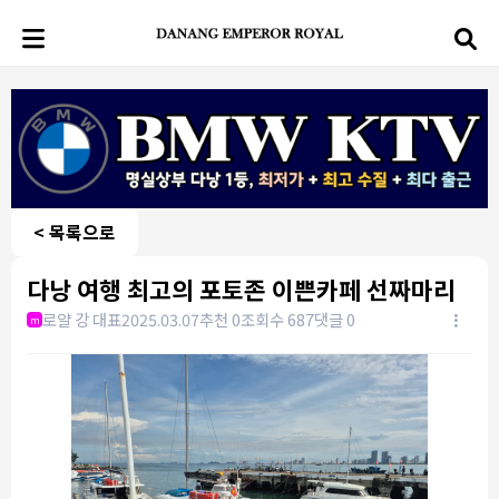
< 목록으로
다낭 여행 최고의 포토존 이쁜카페 선짜마리
로얄 강 대표
2025.03.07
추천 0
조회수 687
댓글 0
m