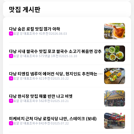
맛집 게시판
다낭 숨은 로컬 맛집 껌가 아하
로얄 강 대표
조회수 41
추천 0
2026.08.03
m
다낭 시내 쌀국수 맛집 포코 쌀국수 소고기 볶음면 강추
로얄 강 대표
조회수 575
댓글 1
추천 0
2025.11.10
m
다낭 티엔킴 넴루이 에어컨 식당, 현지인도 추천하는 맛
집
로얄 강 대표
조회수 621
추천 0
2025.10.22
m
다낭 한시장 맛집 해물 반깐 냐고 비엣
로얄 강 대표
조회수 562
추천 0
2025.10.21
m
미케비치 근처 다낭 로컬식당 냐안, 스테이크 (보네)
로얄 강 대표
조회수 842
추천 0
2025.07.22
m