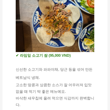
✔ 라임잎 소고기 쌈 (95,000 VND)
신선한 소고기와 파파야채, 당근 등을 섞어 만든 
베트남식 냉채.
고소한 땅콩과 상큼한 소스가 잘 어우러져 입맛 
없을 때 먹기 딱 좋은 메뉴예요.
바삭한 새우칩에 올려 먹으면 식감까지 완벽합니
다.