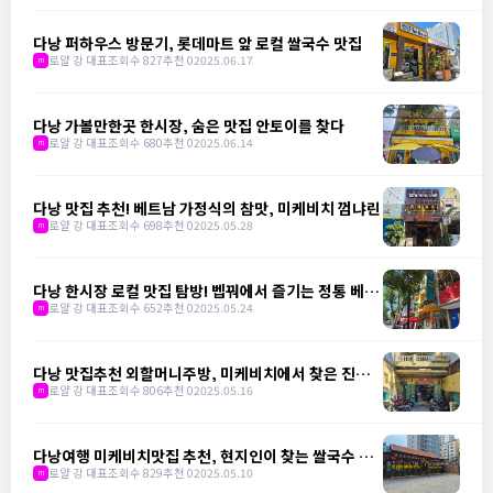
다낭 퍼하우스 방문기, 롯데마트 앞 로컬 쌀국수 맛집
로얄 강 대표
조회수 827
추천 0
2025.06.17
m
다낭 가볼만한곳 한시장, 숨은 맛집 안토이를 찾다
로얄 강 대표
조회수 680
추천 0
2025.06.14
m
다낭 맛집 추천! 베트남 가정식의 참맛, 미케비치 껌냐린
로얄 강 대표
조회수 698
추천 0
2025.05.28
m
다낭 한시장 로컬 맛집 탐방! 벱꿔에서 즐기는 정통 베트
남 가정식
로얄 강 대표
조회수 652
추천 0
2025.05.24
m
다낭 맛집추천 외할머니주방, 미케비치에서 찾은 진짜
베트남 밥상
로얄 강 대표
조회수 806
추천 0
2025.05.16
m
다낭여행 미케비치맛집 추천, 현지인이 찾는 쌀국수 맛
집 냐항 비엣 쓰어
로얄 강 대표
조회수 829
추천 0
2025.05.10
m