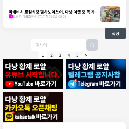
미케비치 로컬식당 껌하노이쓰어, 다낭 여행 중 꼭 가야
할 곳
로얄 강 대표
조회수 671
추천 0
2025.05.09
m
작성
1
2
3
4
5
>
8/4/2026
모기한테물림
:
여기도 문의해보면 바로 알려줌
1
모기한테물림
:
정찰가보다 쌀수 없음
1
결혼안해
:
ㄹㅇ 팩트 ㅋㅋㅋㅋ
1
결혼안해
:
ㄹㅇ 팩트 ㅋㅋㅋㅋ
1