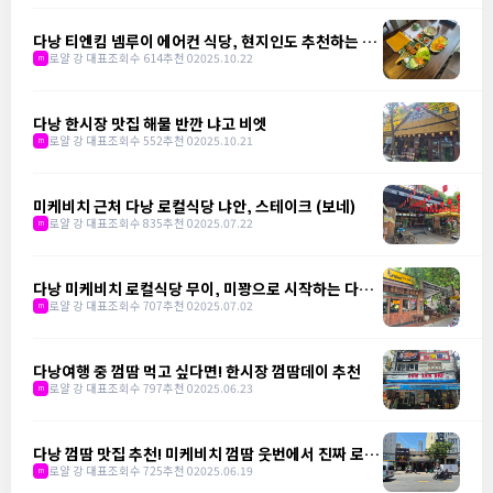
다낭 티엔킴 넴루이 에어컨 식당, 현지인도 추천하는 맛
집
로얄 강 대표
조회수 614
추천 0
2025.10.22
m
다낭 한시장 맛집 해물 반깐 냐고 비엣
로얄 강 대표
조회수 552
추천 0
2025.10.21
m
미케비치 근처 다낭 로컬식당 냐안, 스테이크 (보네)
로얄 강 대표
조회수 835
추천 0
2025.07.22
m
다낭 미케비치 로컬식당 무이, 미꽝으로 시작하는 다낭
의 하루
로얄 강 대표
조회수 707
추천 0
2025.07.02
m
다낭여행 중 껌땀 먹고 싶다면! 한시장 껌땀데이 추천
로얄 강 대표
조회수 797
추천 0
2025.06.23
m
다낭 껌땀 맛집 추천! 미케비치 껌땀 웃번에서 진짜 로컬
을 만나다
로얄 강 대표
조회수 725
추천 0
2025.06.19
m