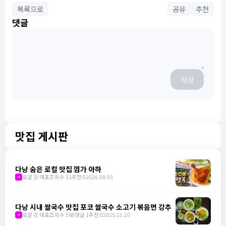
목록으로
공유
추천
댓글
작성
맛집 게시판
다낭 숨은 로컬 맛집 껌가 아하
로얄 강 대표
조회수 31
추천 0
2026.08.03
m
다낭 시내 쌀국수 맛집 포코 쌀국수 소고기 볶음면 강추
로얄 강 대표
조회수 568
댓글 1
추천 0
2025.11.10
m