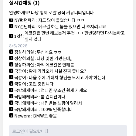
8/5/2026
실시간채팅
(1)
NY런던파리
:
다낭 에코걸 여기서 예약 가능한가요?
1
안녕하세요! 다낭 황제 로얄 공식 커뮤니티입니다.
3군
:
에코걸 좀 조심 하는게 좋음
1
NY런던파리
:
저도 많이 들었습니다 ㅋㅋ
1
NY런던파리
:
에코걸 하는 놈들 있으면 다 조지려고요
1
에코걸은 한번 해보는거 추천 ㅋㅋ 한번당하면 다시는하고
sklf
:
1
싶지 않다
8/6/2026
정상하의실
:
무섭네요 ㅎㅎ
1
정상하의실
:
다낭 몇번 가봤는데,,
1
정상하의실
:
아직 에코걸은 안해봄
1
국깡이
:
황제 가라오케 시설 진짜 좋나요?
1
국깡이
:
다음 주에 거래처 형님들 모시고 가야 하는데
1
국깡이
:
고민 중입니다
1
국밥왜케비싸
:
접대면 무조건 황제 가세요
1
국밥왜케비싸
:
룸 컨디션이나
1
국밥왜케비싸
:
대접받는 느낌이 달라서
1
국밥왜케비싸
:
100% 만족합니다
1
Newera
:
BMW도 좋음
1