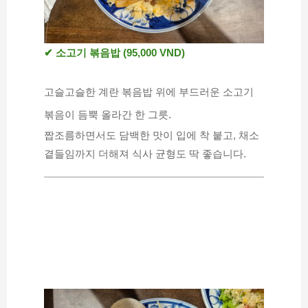
✔ 소고기 볶음밥 (95,000 VND)
고슬고슬한 계란 볶음밥 위에 부드러운 소고기 
볶음이 듬뿍 올라간 한 그릇.
짭조름하면서도 담백한 맛이 입에 착 붙고, 채소 
곁들임까지 더해져 식사 균형도 딱 좋습니다.