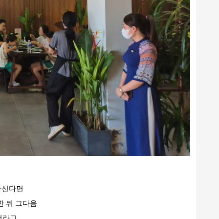
하신다면
한 뒤 그다음
서라고