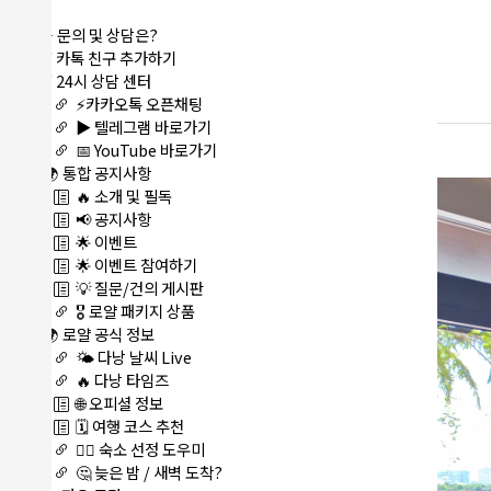
메뉴
⭐ 문의 및 상담은?
⚡ 카톡 친구 추가하기
⚡ 24시 상담 센터
⚡카카오톡 오픈채팅
▶️ 텔레그램 바로가기
📅 YouTube 바로가기
🌍 통합 공지사항
🔥 소개 및 필독
📢 공지사항
🌟 이벤트
🌟 이벤트 참여하기
💡 질문/건의 게시판
🎖️ 로얄 패키지 상품
🌍 로얄 공식 정보
🌤️ 다낭 날씨 Live
🔥 다낭 타임즈
🌐 오피셜 정보
🗓️ 여행 코스 추천
🏊‍♀️ 숙소 선정 도우미
🤔 늦은 밤 / 새벽 도착?