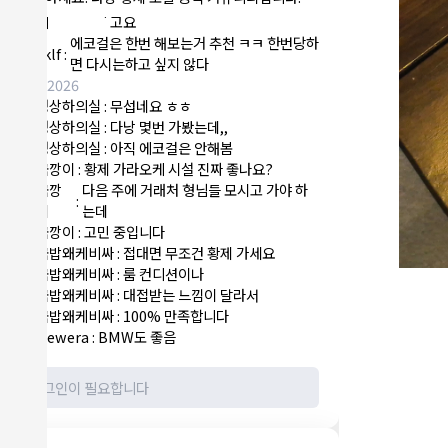
NY런던파
에코걸 하는 놈들 있으면 다 조지려
:
1
리
고요
에코걸은 한번 해보는거 추천 ㅋㅋ 한번당하
sklf
:
1
면 다시는하고 싶지 않다
8/6/2026
정상하의실
:
무섭네요 ㅎㅎ
1
정상하의실
:
다낭 몇번 가봤는데,,
1
정상하의실
:
아직 에코걸은 안해봄
1
국깡이
:
황제 가라오케 시설 진짜 좋나요?
1
국깡
다음 주에 거래처 형님들 모시고 가야 하
:
1
이
는데
국깡이
:
고민 중입니다
1
국밥왜케비싸
:
접대면 무조건 황제 가세요
1
국밥왜케비싸
:
룸 컨디션이나
1
국밥왜케비싸
:
대접받는 느낌이 달라서
1
국밥왜케비싸
:
100% 만족합니다
1
Newera
:
BMW도 좋음
1