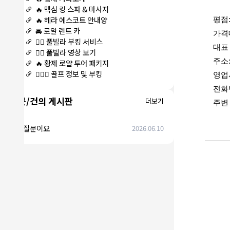
🔥 맥심 킹 스파 & 마사지
🔥 헤라 에스코트 안내양
평점:
🚘 로얄 렌트 카
가격대:
🏊‍♀️ 풀빌라 부킹 서비스
대표
🏊‍♀️ 풀빌라 영상 보기
주소: 
🔥 황제 로얄 투어 패키지
🏌🏻‍♂️ 골프 정보 및 부킹
영업시
전화번
질문/건의 게시판
더보기
주변
에코질문이요
2026.06.10