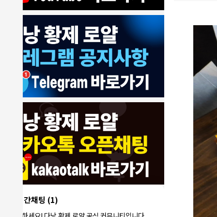
8/4/2026
모기한테물림
:
여기도 문의해보면 바로 알려줌
1
모기한테물림
:
정찰가보다 쌀수 없음
1
결혼안해
:
ㄹㅇ 팩트 ㅋㅋㅋㅋ
1
결혼안해
:
ㄹㅇ 팩트 ㅋㅋㅋㅋ
1
8/5/2026
NY런던파
다낭 에코걸 여기서 예약 가능한가
:
1
리
요?
3군
:
에코걸 좀 조심 하는게 좋음
1
실시간채팅
(1)
NY런던파리
:
저도 많이 들었습니다 ㅋㅋ
1
안녕하세요! 다낭 황제 로얄 공식 커뮤니티입니다.