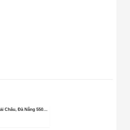
Nhà hàng Thiên Kim · 166 Bạch Đằng, Hải Châu, Đà Nẵng 550000, Vietnam