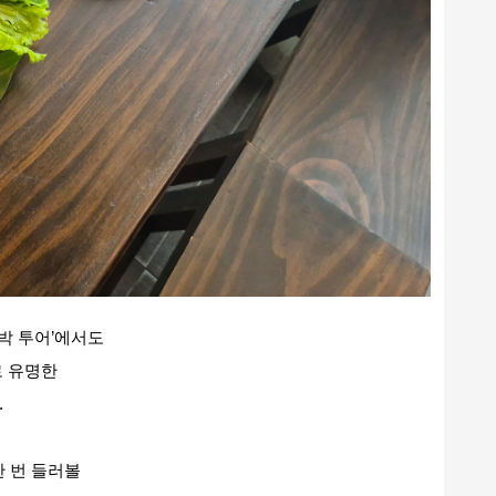
박 투어’에서도
로 유명한
.
한 번 들러볼