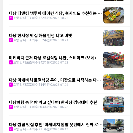
다낭 티엔킴 넴루이 에어컨 식당, 현지인도 추천하는 맛
집
로얄 강 대표
조회수 622
추천 0
2025.10.22
m
다낭 한시장 맛집 해물 반깐 냐고 비엣
로얄 강 대표
조회수 562
추천 0
2025.10.21
m
미케비치 근처 다낭 로컬식당 냐안, 스테이크 (보네)
로얄 강 대표
조회수 842
추천 0
2025.07.22
m
다낭 미케비치 로컬식당 무이, 미꽝으로 시작하는 다낭
의 하루
로얄 강 대표
조회수 714
추천 0
2025.07.02
m
다낭여행 중 껌땀 먹고 싶다면! 한시장 껌땀데이 추천
로얄 강 대표
조회수 803
추천 0
2025.06.23
m
다낭 껌땀 맛집 추천! 미케비치 껌땀 웃번에서 진짜 로컬
을 만나다
로얄 강 대표
조회수 731
추천 0
2025.06.19
m