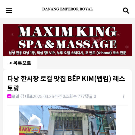
< 목록으로
다낭 한시장 로컬 맛집 BẾP KIM(벱킴) 레스
토랑
로얄 강 대표
2025.03.26
추천 0
조회수 777
댓글 0
m