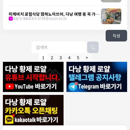
미케비치 로컬식당 껌하노이쓰어, 다낭 여행 중 꼭 가야
할 곳
로얄 강 대표
조회수 673
추천 0
2025.05.09
m
작성
1
2
3
4
5
>
8/4/2026
모기한테물림
:
여기도 문의해보면 바로 알려줌
1
모기한테물림
:
정찰가보다 쌀수 없음
1
결혼안해
:
ㄹㅇ 팩트 ㅋㅋㅋㅋ
1
결혼안해
:
ㄹㅇ 팩트 ㅋㅋㅋㅋ
1