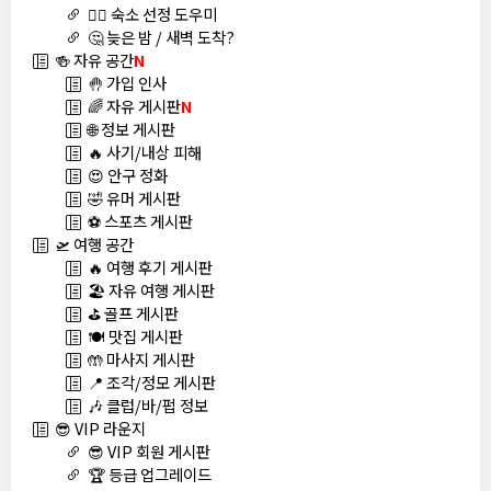
🏊‍♀️ 숙소 선정 도우미
🤔 늦은 밤 / 새벽 도착?
🍻 자유 공간
N
🤚 가입 인사
🌈 자유 게시판
N
🌐 정보 게시판
🔥 사기/내상 피해
😍 안구 정화
🤣 유머 게시판
⚽ 스포츠 게시판
🛫 여행 공간
🔥 여행 후기 게시판
🏖️ 자유 여행 게시판
⛳ 골프 게시판
🍽️ 맛집 게시판
🤲 마사지 게시판
📍 조각/정모 게시판
🎶 클럽/바/펍 정보
😎 VIP 라운지
😎 VIP 회원 게시판
🏆 등급 업그레이드