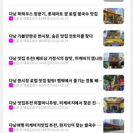
다낭 퍼하우스 방문기, 롯데마트 앞 로컬 쌀국수 맛집
로얄 강 대표
조회수 834
추천 0
2025.06.17
m
다낭 가볼만한곳 한시장, 숨은 맛집 안토이를 찾다
로얄 강 대표
조회수 686
추천 0
2025.06.14
m
다낭 맛집 추천! 베트남 가정식의 참맛, 미케비치 껌냐린
로얄 강 대표
조회수 705
추천 0
2025.05.28
m
다낭 한시장 로컬 맛집 탐방! 벱꿔에서 즐기는 정통 베트
남 가정식
로얄 강 대표
조회수 661
추천 0
2025.05.24
m
다낭 맛집추천 외할머니주방, 미케비치에서 찾은 진짜
베트남 밥상
로얄 강 대표
조회수 814
추천 0
2025.05.16
m
다낭여행 미케비치맛집 추천, 현지인이 찾는 쌀국수 맛
집 냐항 비엣 쓰어
로얄 강 대표
조회수 834
추천 0
2025.05.10
m