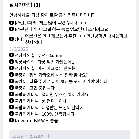
8/5/2026
실시간채팅
(1)
NY런던파리
:
다낭 에코걸 여기서 예약 가능한가요?
1
안녕하세요! 다낭 황제 로얄 공식 커뮤니티입니다.
3군
:
에코걸 좀 조심 하는게 좋음
1
NY런던파리
:
저도 많이 들었습니다 ㅋㅋ
1
NY런던파리
:
에코걸 하는 놈들 있으면 다 조지려고요
1
에코걸은 한번 해보는거 추천 ㅋㅋ 한번당하면 다시는하고
sklf
:
1
싶지 않다
8/6/2026
정상하의실
:
무섭네요 ㅎㅎ
1
정상하의실
:
다낭 몇번 가봤는데,,
1
정상하의실
:
아직 에코걸은 안해봄
1
국깡이
:
황제 가라오케 시설 진짜 좋나요?
1
국깡이
:
다음 주에 거래처 형님들 모시고 가야 하는데
1
국깡이
:
고민 중입니다
1
국밥왜케비싸
:
접대면 무조건 황제 가세요
1
국밥왜케비싸
:
룸 컨디션이나
1
국밥왜케비싸
:
대접받는 느낌이 달라서
1
국밥왜케비싸
:
100% 만족합니다
1
Newera
:
BMW도 좋음
1