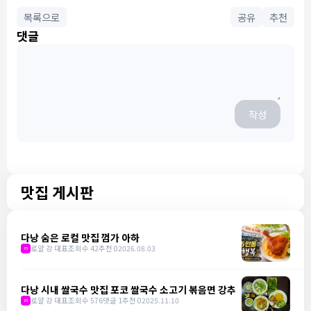
목록으로
공유
추천
댓글
작성
맛집 게시판
다낭 숨은 로컬 맛집 껌가 아하
로얄 강 대표
조회수 42
추천 0
2026.08.03
m
다낭 시내 쌀국수 맛집 포코 쌀국수 소고기 볶음면 강추
로얄 강 대표
조회수 576
댓글 1
추천 0
2025.11.10
m