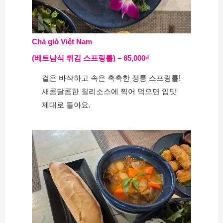
Chả giò Việt Nam
(베트남식 튀김 스프링롤) – 65,000₫
겉은 바삭하고 속은 촉촉한 정통 스프링롤!
새콤달콤한 칠리소스에 찍어 먹으면 입맛 
제대로 돌아요.