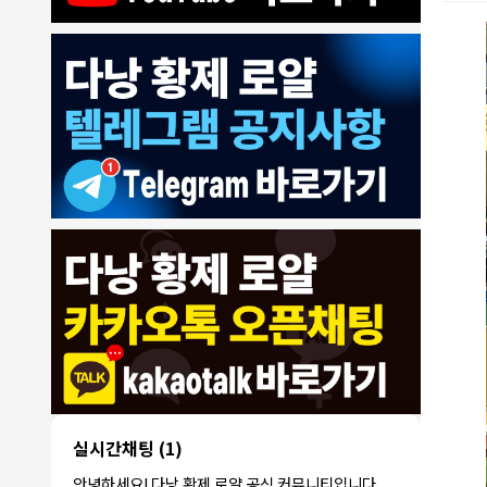
8/4/2026
모기한테물림
:
여기도 문의해보면 바로 알려줌
1
모기한테물림
:
정찰가보다 쌀수 없음
1
결혼안해
:
ㄹㅇ 팩트 ㅋㅋㅋㅋ
1
결혼안해
:
ㄹㅇ 팩트 ㅋㅋㅋㅋ
1
8/5/2026
NY런던파
다낭 에코걸 여기서 예약 가능한가
:
1
리
요?
3군
:
에코걸 좀 조심 하는게 좋음
1
실시간채팅
(1)
NY런던파리
:
저도 많이 들었습니다 ㅋㅋ
1
안녕하세요! 다낭 황제 로얄 공식 커뮤니티입니다.