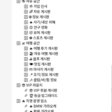
🍻 자유 공간
🤚 가입 인사
🌈 자유 게시판
🌐 정보 게시판
🔥 사기/내상 피해
😍 안구 정화
🤣 유머 게시판
⚽ 스포츠 게시판
🛫 여행 공간
🔥 여행 후기 게시판
🏖️ 자유 여행 게시판
⛳ 골프 게시판
🍽️ 맛집 게시판
🤲 마사지 게시판
📍 조각/정모 게시판
🎶 클럽/바/펍 정보
😎 VIP 라운지
😎 VIP 회원 게시판
🏆 등급 업그레이드
🔥 직영 운영 업소
🔥 BMW 가라오케
🔥 황제 가라오케