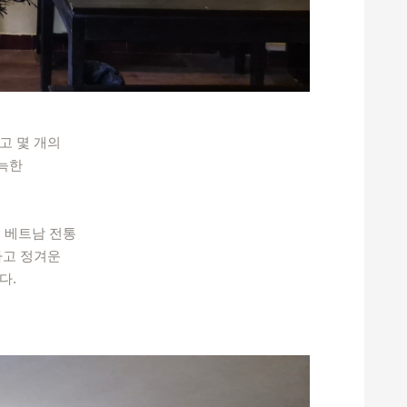
고 몇 개의
늑한
 베트남 전통
하고 정겨운
다.