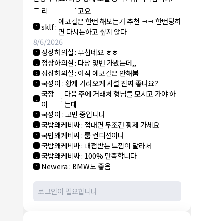
NY런던파
에코걸 하는 놈들 있으면 다 조지려
:
1
리
고요
에코걸은 한번 해보는거 추천 ㅋㅋ 한번당하
sklf
:
1
면 다시는하고 싶지 않다
8/6/2026
정상하의실
:
무섭네요 ㅎㅎ
1
정상하의실
:
다낭 몇번 가봤는데,,
1
정상하의실
:
아직 에코걸은 안해봄
1
국깡이
:
황제 가라오케 시설 진짜 좋나요?
1
국깡
다음 주에 거래처 형님들 모시고 가야 하
:
1
이
는데
국깡이
:
고민 중입니다
1
국밥왜케비싸
:
접대면 무조건 황제 가세요
1
국밥왜케비싸
:
룸 컨디션이나
1
국밥왜케비싸
:
대접받는 느낌이 달라서
1
국밥왜케비싸
:
100% 만족합니다
1
Newera
:
BMW도 좋음
1