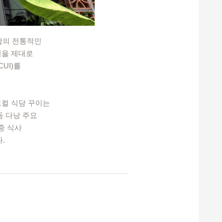
남의 전통적인
식을 제대로
CUI)를
로컬 식당 꾸이는
등 다낭 주요
중 식사
.