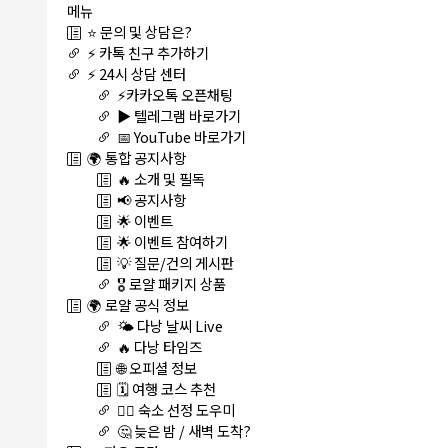
메뉴
⭐ 문의 및 상담은?
⚡ 카톡 친구 추가하기
⚡ 24시 상담 센터
⚡카카오톡 오픈채팅
▶️ 텔레그램 바로가기
📅 YouTube 바로가기
🌍 통합 공지사항
🔥 소개 및 필독
📢 공지사항
🌟 이벤트
🌟 이벤트 참여하기
💡 질문/건의 게시판
🎖️ 로얄 패키지 상품
🌍 로얄 공식 정보
🌤️ 다낭 날씨 Live
🔥 다낭 타임즈
🌐 오피셜 정보
🗓️ 여행 코스 추천
🏊‍♀️ 숙소 선정 도우미
🤔 늦은 밤 / 새벽 도착?