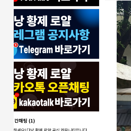
8/4/2026
모기한테물림
:
여기도 문의해보면 바로 알려줌
1
모기한테물림
:
정찰가보다 쌀수 없음
1
결혼안해
:
ㄹㅇ 팩트 ㅋㅋㅋㅋ
1
결혼안해
:
ㄹㅇ 팩트 ㅋㅋㅋㅋ
1
8/5/2026
NY런던파
다낭 에코걸 여기서 예약 가능한가
:
1
리
요?
3군
:
에코걸 좀 조심 하는게 좋음
1
실시간채팅
(1)
NY런던파리
:
저도 많이 들었습니다 ㅋㅋ
1
안녕하세요! 다낭 황제 로얄 공식 커뮤니티입니다.