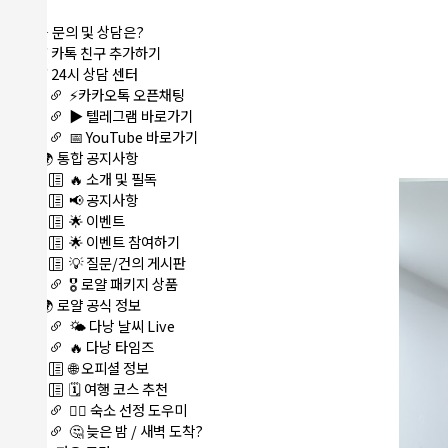
메뉴
⭐ 문의 및 상담은?
⚡ 카톡 친구 추가하기
⚡ 24시 상담 센터
⚡카카오톡 오픈채팅
▶️ 텔레그램 바로가기
📅 YouTube 바로가기
🌍 통합 공지사항
🔥 소개 및 필독
📢 공지사항
🌟 이벤트
🌟 이벤트 참여하기
💡 질문/건의 게시판
🎖️ 로얄 패키지 상품
🌍 로얄 공식 정보
🌤️ 다낭 날씨 Live
🔥 다낭 타임즈
🌐 오피셜 정보
🗓️ 여행 코스 추천
🏊‍♀️ 숙소 선정 도우미
🤔 늦은 밤 / 새벽 도착?