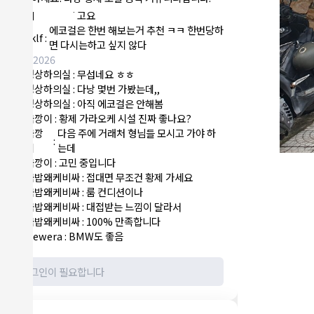
NY런던파
에코걸 하는 놈들 있으면 다 조지려
:
1
리
고요
에코걸은 한번 해보는거 추천 ㅋㅋ 한번당하
sklf
:
1
면 다시는하고 싶지 않다
8/6/2026
정상하의실
:
무섭네요 ㅎㅎ
1
정상하의실
:
다낭 몇번 가봤는데,,
1
정상하의실
:
아직 에코걸은 안해봄
1
국깡이
:
황제 가라오케 시설 진짜 좋나요?
1
국깡
다음 주에 거래처 형님들 모시고 가야 하
:
1
이
는데
국깡이
:
고민 중입니다
1
국밥왜케비싸
:
접대면 무조건 황제 가세요
1
국밥왜케비싸
:
룸 컨디션이나
1
국밥왜케비싸
:
대접받는 느낌이 달라서
1
국밥왜케비싸
:
100% 만족합니다
1
Newera
:
BMW도 좋음
1