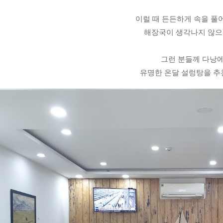
이럴 때 든든하게 속을 풀
해장국이 생각나지 않으
그런 분들께 다낭
유명한 온달 설렁탕을 추