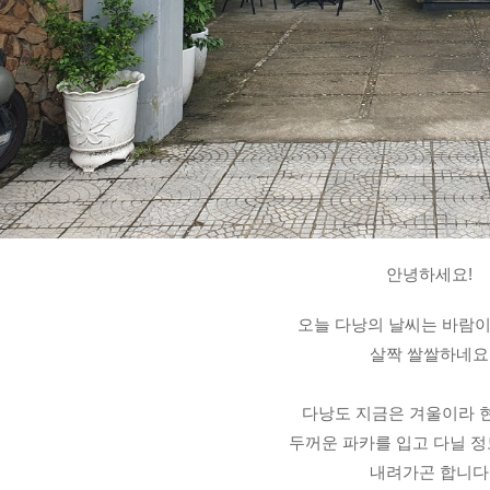
안녕하세요! 
오늘 다낭의 날씨는 바람이
살짝 쌀쌀하네요
다낭도 지금은 겨울이라 
두꺼운 파카를 입고 다닐 
내려가곤 합니다