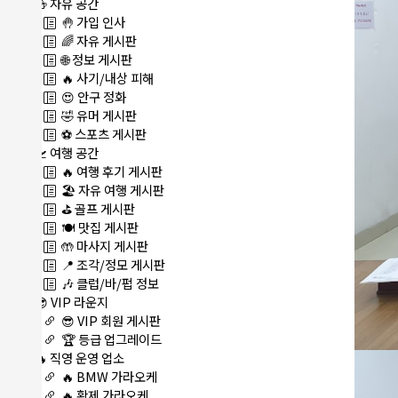
🍻 자유 공간
🤚 가입 인사
🌈 자유 게시판
🌐 정보 게시판
🔥 사기/내상 피해
😍 안구 정화
🤣 유머 게시판
⚽ 스포츠 게시판
🛫 여행 공간
🔥 여행 후기 게시판
🏖️ 자유 여행 게시판
⛳ 골프 게시판
🍽️ 맛집 게시판
🤲 마사지 게시판
📍 조각/정모 게시판
🎶 클럽/바/펍 정보
😎 VIP 라운지
😎 VIP 회원 게시판
🏆 등급 업그레이드
🔥 직영 운영 업소
🔥 BMW 가라오케
🔥 황제 가라오케