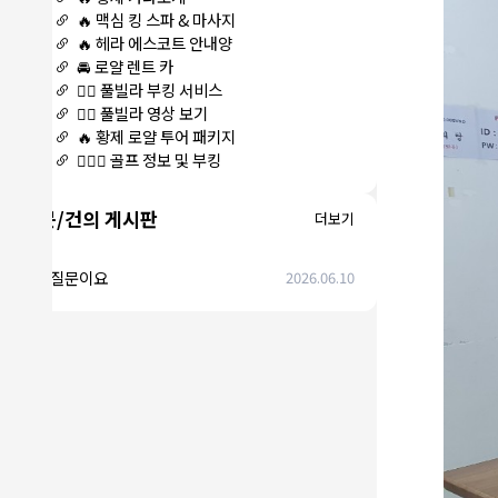
🔥 맥심 킹 스파 & 마사지
🔥 헤라 에스코트 안내양
🚘 로얄 렌트 카
🏊‍♀️ 풀빌라 부킹 서비스
🏊‍♀️ 풀빌라 영상 보기
🔥 황제 로얄 투어 패키지
🏌🏻‍♂️ 골프 정보 및 부킹
질문/건의 게시판
더보기
에코질문이요
2026.06.10