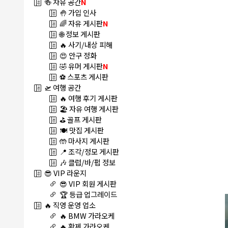
🍻 자유 공간
N
🤚 가입 인사
🌈 자유 게시판
N
🌐 정보 게시판
🔥 사기/내상 피해
😍 안구 정화
🤣 유머 게시판
N
⚽ 스포츠 게시판
🛫 여행 공간
🔥 여행 후기 게시판
🏖️ 자유 여행 게시판
⛳ 골프 게시판
🍽️ 맛집 게시판
🤲 마사지 게시판
📍 조각/정모 게시판
🎶 클럽/바/펍 정보
😎 VIP 라운지
😎 VIP 회원 게시판
🏆 등급 업그레이드
🔥 직영 운영 업소
🔥 BMW 가라오케
🔥 황제 가라오케