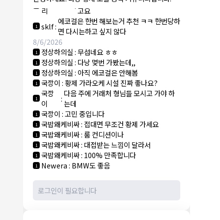
NY런던파
에코걸 하는 놈들 있으면 다 조지려
:
1
리
고요
에코걸은 한번 해보는거 추천 ㅋㅋ 한번당하
sklf
:
1
면 다시는하고 싶지 않다
8/6/2026
정상하의실
:
무섭네요 ㅎㅎ
1
정상하의실
:
다낭 몇번 가봤는데,,
1
정상하의실
:
아직 에코걸은 안해봄
1
국깡이
:
황제 가라오케 시설 진짜 좋나요?
1
국깡
다음 주에 거래처 형님들 모시고 가야 하
:
1
이
는데
국깡이
:
고민 중입니다
1
국밥왜케비싸
:
접대면 무조건 황제 가세요
1
국밥왜케비싸
:
룸 컨디션이나
1
국밥왜케비싸
:
대접받는 느낌이 달라서
1
국밥왜케비싸
:
100% 만족합니다
1
Newera
:
BMW도 좋음
1