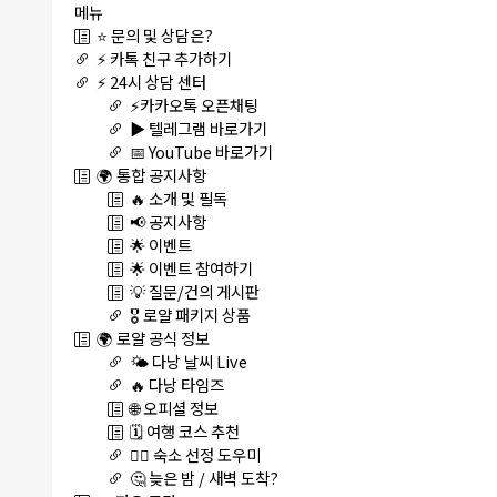
메뉴
⭐ 문의 및 상담은?
⚡ 카톡 친구 추가하기
⚡ 24시 상담 센터
⚡카카오톡 오픈채팅
▶️ 텔레그램 바로가기
📅 YouTube 바로가기
🌍 통합 공지사항
🔥 소개 및 필독
📢 공지사항
🌟 이벤트
🌟 이벤트 참여하기
💡 질문/건의 게시판
🎖️ 로얄 패키지 상품
🌍 로얄 공식 정보
🌤️ 다낭 날씨 Live
🔥 다낭 타임즈
🌐 오피셜 정보
🗓️ 여행 코스 추천
🏊‍♀️ 숙소 선정 도우미
🤔 늦은 밤 / 새벽 도착?