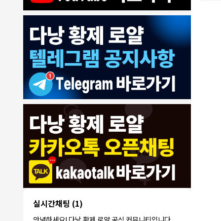
8/4/2026
모기한테물림
:
여기도 문의해보면 바로 알려줌
1
모기한테물림
:
정찰가보다 쌀수 없음
1
결혼안해
:
ㄹㅇ 팩트 ㅋㅋㅋㅋ
1
결혼안해
:
ㄹㅇ 팩트 ㅋㅋㅋㅋ
1
8/5/2026
NY런던파
다낭 에코걸 여기서 예약 가능한가
:
1
리
요?
3군
:
에코걸 좀 조심 하는게 좋음
1
실시간채팅
(1)
NY런던파리
:
저도 많이 들었습니다 ㅋㅋ
1
안녕하세요! 다낭 황제 로얄 공식 커뮤니티입니다.