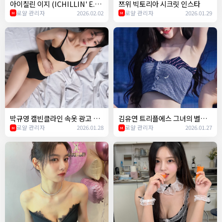
아이칠린 이지 (ICHILLIN' E.JI)
쯔위 빅토리아 시크릿 인스타
- Easy (르세라핌) 챌린지
로얄 관리자
2026.02.02
로얄 관리자
2026.01.29
M
M
박규영 캘빈클라인 속옷 광고 ㄷ
김유연 트리플에스 그녀의 별명
ㄷ
로얄 관리자
2026.01.28
이 띨띨좌인 이유ㅋㅋ
로얄 관리자
2026.01.27
M
M