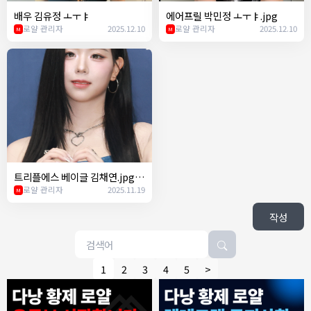
배우 김유정 ㅗㅜㅑ
에어프릴 박민정 ㅗㅜㅑ.jpg
로얄 관리자
2025.12.10
로얄 관리자
2025.12.10
M
M
트리플에스 베이글 김채연.jpg
ㄷㄷ
로얄 관리자
2025.11.19
M
작성
1
2
3
4
5
>