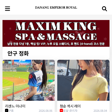
안구 정화
리센느 미나미
청순 섹시 레이
구름
2026.08.06
로얄 관리자
2026.08.04
1
M