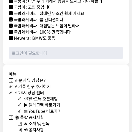
국깡이
:
다음 주에 거래처 형님들 모시고 가야 하는데
1
국깡이
:
고민 중입니다
1
국밥왜케비싸
:
접대면 무조건 황제 가세요
1
국밥왜케비싸
:
룸 컨디션이나
1
국밥왜케비싸
:
대접받는 느낌이 달라서
1
국밥왜케비싸
:
100% 만족합니다
1
Newera
:
BMW도 좋음
1
메뉴
⭐ 문의 및 상담은?
⚡ 카톡 친구 추가하기
⚡ 24시 상담 센터
⚡카카오톡 오픈채팅
▶️ 텔레그램 바로가기
📅 YouTube 바로가기
🌍 통합 공지사항
🔥 소개 및 필독
📢 공지사항