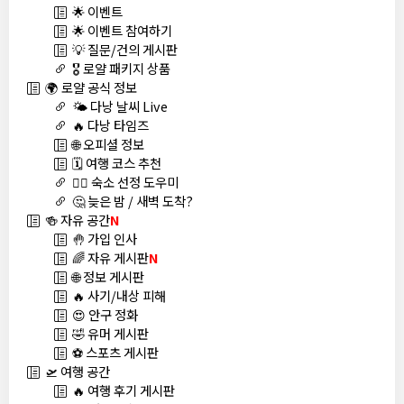
🌟 이벤트
🌟 이벤트 참여하기
💡 질문/건의 게시판
🎖️ 로얄 패키지 상품
🌍 로얄 공식 정보
🌤️ 다낭 날씨 Live
🔥 다낭 타임즈
🌐 오피셜 정보
🗓️ 여행 코스 추천
🏊‍♀️ 숙소 선정 도우미
🤔 늦은 밤 / 새벽 도착?
🍻 자유 공간
N
🤚 가입 인사
🌈 자유 게시판
N
🌐 정보 게시판
🔥 사기/내상 피해
😍 안구 정화
🤣 유머 게시판
⚽ 스포츠 게시판
🛫 여행 공간
🔥 여행 후기 게시판