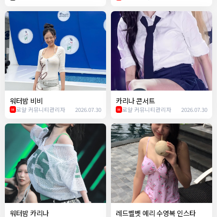
워터밤 비비
카리나 콘서트
로얄 커뮤니티관리자
2026.07.30
로얄 커뮤니티관리자
2026.07.30
M
M
워터밤 카리나
레드벨벳 예리 수영복 인스타