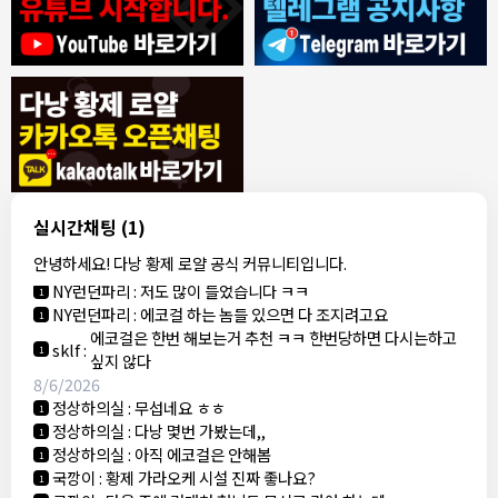
8/4/2026
모기한테물림
:
여기도 문의해보면 바로 알려줌
1
모기한테물림
:
정찰가보다 쌀수 없음
1
결혼안해
:
ㄹㅇ 팩트 ㅋㅋㅋㅋ
1
결혼안해
:
ㄹㅇ 팩트 ㅋㅋㅋㅋ
1
8/5/2026
실시간채팅
(1)
NY런던파리
:
다낭 에코걸 여기서 예약 가능한가요?
1
안녕하세요! 다낭 황제 로얄 공식 커뮤니티입니다.
3군
:
에코걸 좀 조심 하는게 좋음
1
NY런던파리
:
저도 많이 들었습니다 ㅋㅋ
1
NY런던파리
:
에코걸 하는 놈들 있으면 다 조지려고요
1
에코걸은 한번 해보는거 추천 ㅋㅋ 한번당하면 다시는하고
sklf
:
1
싶지 않다
8/6/2026
정상하의실
:
무섭네요 ㅎㅎ
1
정상하의실
:
다낭 몇번 가봤는데,,
1
정상하의실
:
아직 에코걸은 안해봄
1
국깡이
:
황제 가라오케 시설 진짜 좋나요?
1